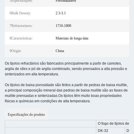
5Especificações:
Personalizável
6Bulk Density:
2.3-3.1
7Refractoriness:
1710-1800
8Características:
Materiais de longa data
9Origin:
China
Os tijolos refractários são fabricados principalmente a partir de camotes,
argila de sílex e pó de argila combinado, sendo prensados a alta pressão e
sinterizados em alta temperatura.
Os tijolos de baixa porosidade são feitos a partir de pedras de baixa mullite,
a principal composição mineral das pedras de baixa mullite são as fases de
mullite prensadas e sinterizadas.Os tijolos têm muito boas propriedades
físicas e químicas em condições de alta temperatura.
Especificações do produto
O fogo de tijolos de b
DK-32
DK-