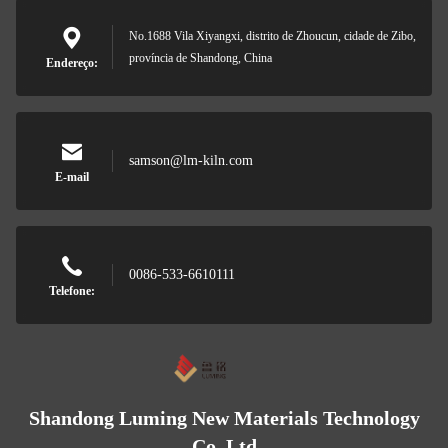
No.1688 Vila Xiyangxi, distrito de Zhoucun, cidade de Zibo,
província de Shandong, China
Endereço:
samson@lm-kiln.com
E-mail
0086-533-6610111
Telefone:
Shandong Luming New Materials Technology
Co.,Ltd