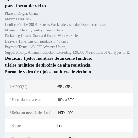
para forno de vidro
Place of Origin: China
Marca: LUMING
Certificação: ISO9001, Patents,Work safety standardization certificate
Minimum Order Quantity: 5 metric tons
Packaging Details: Standard Export Wooden Pallet
Delivery Time: Custom products 5-45 days
Payment Terms: L/C, T/T, Western Union,
Supply Ability: Annual Production Exceeding 120,000 Metric Tons of All Types of Refractory Materials Including Castables, Preforms, and Bric
Destacar:
tijolos mulíticos de zircônio fundido
,
tijolos mulíticos de zircônio de alta resistência
,
Forno de vidro de tijolos mulíticos de zircônio
1Al2O3(%):
65%-95%
2Porosidade aparente:
18% a 25%
3Refractoriness Under Load:
1450-1650
4Shape:
brick