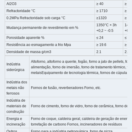
Al2O3
≥ 40
≥ 42
Refractoridade °C
≥ 1710
≥ 1
0.2MPa Refractoridade sob carga °C
≥1320
≥ 1
1350°C × 3h
140
Mudança permanente de revestimento em %
+0,2 ~ -0.5
+0,1
Porosidade aparente %
≤ 24
≤ 22
Resistência ao esmagamento a frio Mpa
≥ 19.6
≥ 29
Densidade de massa g/cm3
2.1
2.15
Altoforno, altoforno a quente, fogão, forno a jato de pellets, fo
Indústria
alimentação, forno de imersão, forno de tratamento térmico, fo
siderúrgica
metaisEquipamento de tecnologia térmica, fornos de cúpula, et
Indústria dos
metais não
Fornos de fusão, reverberadores
Forno, etc.
ferrosos
Indústria de
materiais de
Forno de cimento, forno de vidro, forno de cerâmica, forno de cal
construção
Energia e
Forno de coque, caldeira geral, caldeira de geração de energia, 
incineração
torrefação de carbono
Fornos, incineradores de resíduos
Outros
Forno para a indústria petroquímica, forno de pizza