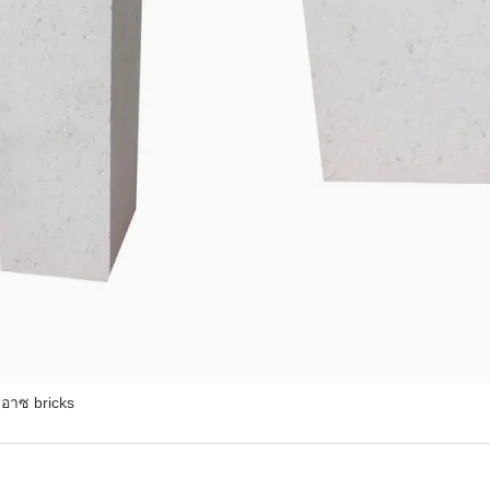
อาซ bricks