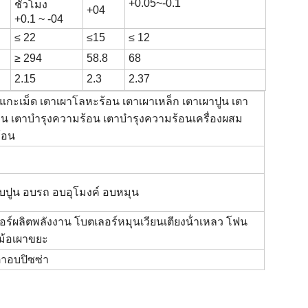
+0.05~-0.1
ชั่วโมง
+04
+0.1 ~ -04
≤ 22
≤15
≤ 12
≥ 294
58.8
68
2.15
2.3
2.37
าแกะเม็ด เตาเผาโลหะร้อน เตาเผาเหล็ก เตาเผาปูน เตา
น เตาบํารุงความร้อน เตาบํารุงความร้อนเครื่องผสม
้อน
อบปูน อบรถ อบอุโมงค์ อบหมุน
อร์ผลิตพลังงาน โบตเลอร์หมุนเวียนเตียงน้ําเหลว โฟน
ม้อเผาขยะ
าอบปิซซ่า