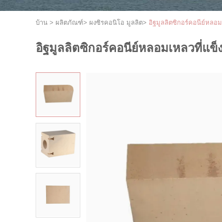
บ้าน
>
ผลิตภัณฑ์
>
ผงซิรคอนิโอ มูลลิต
>
อิฐมูลลิตซิกอร์คอนีย์หลอม
อิฐมูลลิตซิกอร์คอนีย์หลอมเหลวที่แข็