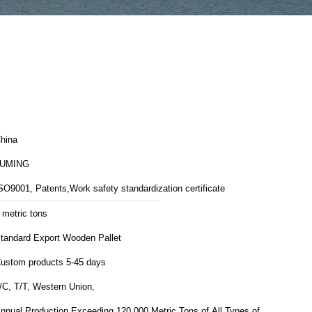
hina
LUMING
SO9001, Patents,Work safety standardization certificate
 metric tons
tandard Export Wooden Pallet
ustom products 5-45 days
/C, T/T, Western Union,
nnual Production Exceeding 120,000 Metric Tons of All Types of