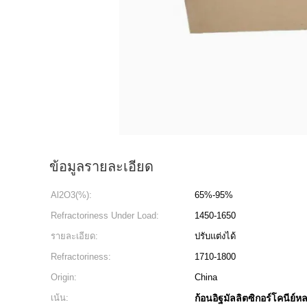
ข้อมูลรายละเอียด
Al2O3(%):
65%-95%
Refractoriness Under Load:
1450-1650
รายละเอียด:
ปรับแต่งได้
Refractoriness:
1710-1800
Origin:
China
เน้น:
ก้อนอิฐมัลลิตซิกอร์โคนีย์ห