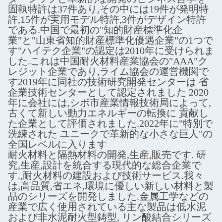
固執特許は37件あり,その中には19件が発明特
許,15件が実用モデル特許,3件がデザイン特許
である.中国で最初の"知的財産標準化企
業"と"山東省知的財産標準化優遇企業"の1つで
す"ハイテク企業"の認定は2010年に受けられま
した.これは中国耐火材料産業協会の"AAA"ク
レジット企業であり,ライム協会の運営機関で
す2019年に同社の技術研究開発センターは 省
企業技術センターとして認定されました 2020
年に会社には,シボ市産業情報技術局によって,
古くて新しい動力エネルギーの転換に 貢献し
た企業として評価されました.2022年に"特別で
洗練された ユニークで革新的な小さな巨人"の
全国レベルに入ります
耐火材料と隔熱材料の開発,生産,販売です. 研
究,生産,設計を統合する現代的な総合企業で
す.,耐火材料の建設および技術サービス.我々
は,高品質,省エネ,環境に優しい新しい材料と製
品のシリーズを開発しました.金属工学などの
産業で広く使用されている主な製品は低水泥
および非水泥耐火型鋳型, リン酸結合シリーズ