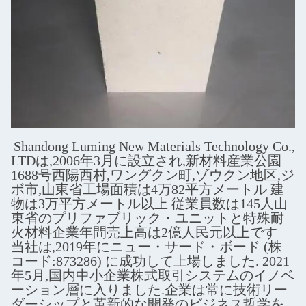
Shandong Luming New Materials Technology Co.,
LTDは,2006年3月に設立され,新材料産業公園
1688号西陽西村,ワングクン町,ゾウクン地区,ジ
ボ市,山東省工場面積は4万82平方メートル 建
物は3万平方メートル以上 従業員数は145人山
東省のプリファブリック・ユニットと特殊耐
火材料企業年間売上高は2億人民元以上です
当社は,2019年にニュー・サード・ボード (株
コード:873286) に成功して上場しました. 2021
年5月,国内中小企業株式取引システムのイノベ
ーション層に入りました.企業は常に技術リー
ダーシップと革新的な開発のビジネス哲学を