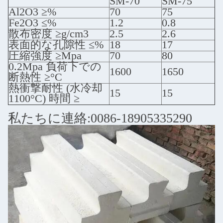
SM-70
SM-75
Al2O3 ≥%
70
75
Fe2O3 ≤%
1.2
0.8
散布密度 ≥g/cm3
2.5
2.6
表面的な孔隙性 ≤%
18
17
圧縮強度 ≥Mpa
70
80
0.2Mpa 負荷下での
1600
1650
断熱性 ≥°C
熱衝撃耐性 (水冷却
15
15
1100°C) 時間 ≥
私たちに連絡:0086-18905335290