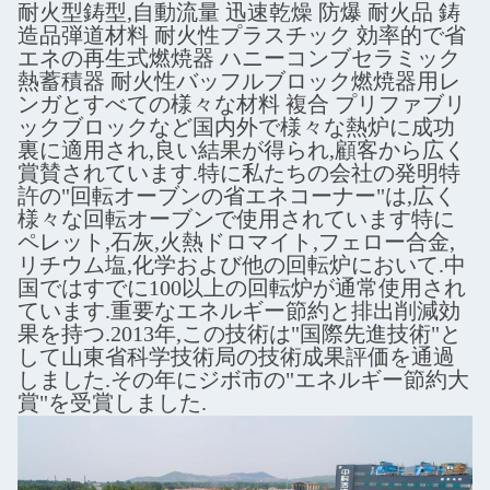
耐火型鋳型,自動流量 迅速乾燥 防爆 耐火品 鋳
造品弾道材料 耐火性プラスチック 効率的で省
エネの再生式燃焼器 ハニーコンブセラミック
熱蓄積器 耐火性バッフルブロック燃焼器用レ
ンガとすべての様々な材料 複合 プリファブリ
ックブロックなど国内外で様々な熱炉に成功
裏に適用され,良い結果が得られ,顧客から広く
賞賛されています.特に私たちの会社の発明特
許の"回転オーブンの省エネコーナー"は,広く
様々な回転オーブンで使用されています特に
ペレット,石灰,火熱ドロマイト,フェロー合金,
リチウム塩,化学および他の回転炉において.中
国ではすでに100以上の回転炉が通常使用され
ています.重要なエネルギー節約と排出削減効
果を持つ.2013年,この技術は"国際先進技術"と
して山東省科学技術局の技術成果評価を通過
しました.その年にジボ市の"エネルギー節約大
賞"を受賞しました.