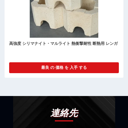
高強度 シリマナイト・マルライト 熱衝撃耐性 断熱用 レンガ
最良 の 価格 を 入手 する
連絡先