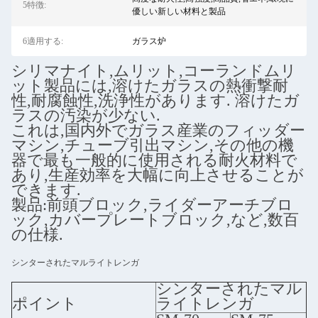
5特徴:
優しい新しい材料と製品
6適用する:
ガラス炉
シリマナイト,ムリット,コーランドムリ
ット製品には,溶けたガラスの熱衝撃耐
性,耐腐蝕性,洗浄性があります. 溶けたガ
ラスの汚染が少ない.
これは,国内外でガラス産業のフィッダー
マシン,チューブ引出マシン,その他の機
器で最も一般的に使用される耐火材料で
あり,生産効率を大幅に向上させることが
できます.
製品:前頭ブロック,ライダーアーチブロ
ック,カバープレートブロック,など,数百
の仕様.
シンターされたマルライトレンガ
シンターされたマル
ポイント
ライトレンガ