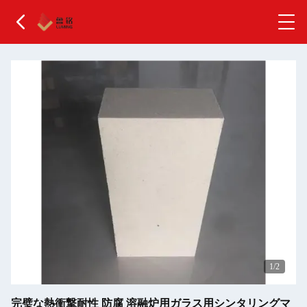
2
/2
完璧な熱衝撃耐性 防腐 溶融炉用ガラス用シンタリングマ