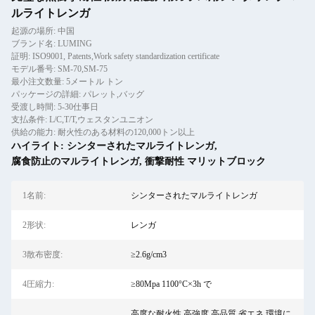
ルライトレンガ
起源の場所: 中国
ブランド名: LUMING
証明: ISO9001, Patents,Work safety standardization certificate
モデル番号: SM-70,SM-75
最小注文数量: 5メートル トン
パッケージの詳細: パレット,バッグ
受渡し時間: 5-30仕事日
支払条件: L/C,T/T,ウェスタンユニオン
供給の能力: 耐火性のある材料の120,000トン以上
ハイライト:
シンターされたマルライトレンガ
,
腐食防止のマルライトレンガ
,
衝撃耐性 マリットブロック
1名前:
シンターされたマルライトレンガ
2形状:
レンガ
3散布密度:
≥2.6g/cm3
4圧縮力:
≥80Mpa 1100°C×3h で
高度な耐火性,高強度,高品質,省エネ,環境に