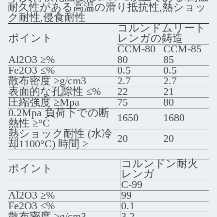
耐久性がある高温の滑り抵抗性,熱ショッ
ク耐性,侵食耐性
コルンドムリート
ポイント
レンガの鋳造
CCM-80
CCM-85
Al2O3 ≥%
80
85
Fe2O3 ≤%
0.5
0.5
散布密度 ≥g/cm3
2.7
2.7
表面的な孔隙性 ≤%
22
21
圧縮強度 ≥Mpa
75
80
0.2Mpa 負荷下での断
1650
1680
熱性 ≥°C
熱ショック耐性 (水冷
20
20
却1100°C) 時間 ≥
コルンドン耐火
ポイント
レンガ
C-99
Al2O3 ≥%
99
Fe2O3 ≤%
0.1
散布密度 ≥g/cm3
3.2