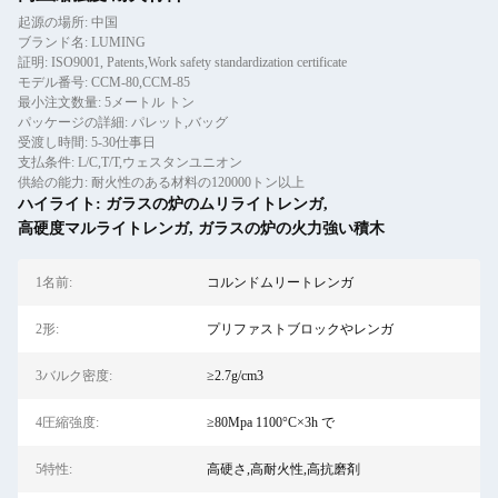
起源の場所: 中国
ブランド名: LUMING
証明: ISO9001, Patents,Work safety standardization certificate
モデル番号: CCM-80,CCM-85
最小注文数量: 5メートル トン
パッケージの詳細: パレット,バッグ
受渡し時間: 5-30仕事日
支払条件: L/C,T/T,ウェスタンユニオン
供給の能力: 耐火性のある材料の120000トン以上
ハイライト:
ガラスの炉のムリライトレンガ
,
高硬度マルライトレンガ
,
ガラスの炉の火力強い積木
1名前:
コルンドムリートレンガ
2形:
プリファストブロックやレンガ
3バルク密度:
≥2.7g/cm3
4圧縮強度:
≥80Mpa 1100°C×3h で
5特性:
高硬さ,高耐火性,高抗磨剤