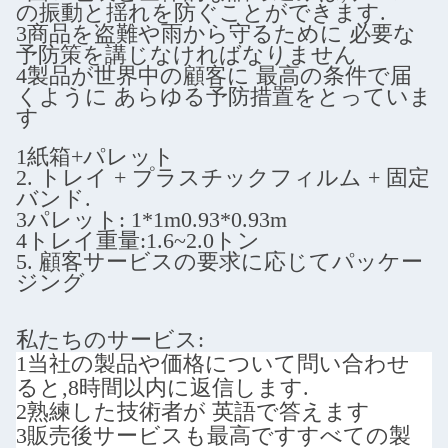
の振動と揺れを防ぐことができます.
3商品を盗難や雨から守るために 必要な
予防策を講じなければなりません
4製品が世界中の顧客に 最高の条件で届
くように あらゆる予防措置をとっていま
す
1紙箱+パレット
2. トレイ + プラスチックフィルム + 固定
バンド.
3パレット: 1*1m0.93*0.93m
4トレイ重量:1.6~2.0トン
5. 顧客サービスの要求に応じてパッケー
ジング
私たちのサービス:
1当社の製品や価格について問い合わせ
ると,8時間以内に返信します.
2熟練した技術者が 英語で答えます
3販売後サービスも最高です
すべての製