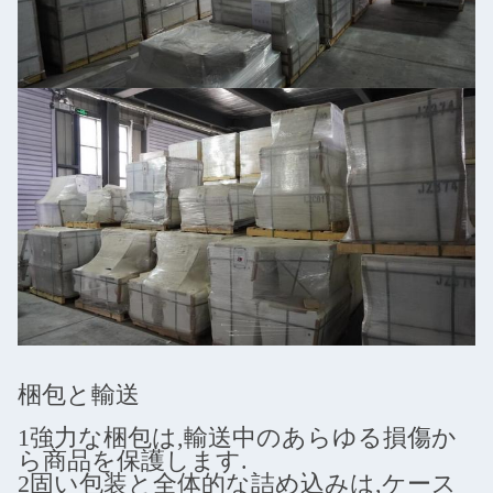
梱包と輸送
1強力な梱包は,輸送中のあらゆる損傷か
ら商品を保護します.
2固い包装と全体的な詰め込みは,ケース