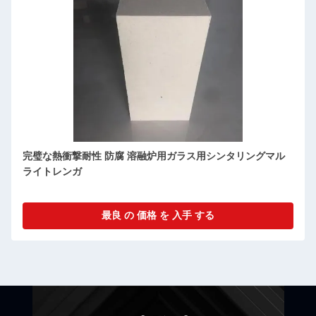
高強度 シリマナイト・マルライト 熱衝撃耐性 断熱用 レンガ
最良 の 価格 を 入手 する