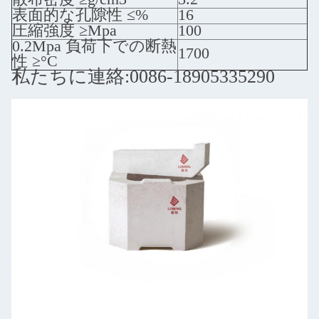
表面的な孔隙性 ≤%
16
圧縮強度 ≥Mpa
100
0.2Mpa 負荷下での断熱
1700
性 ≥°C
私たちに連絡:0086-18905335290