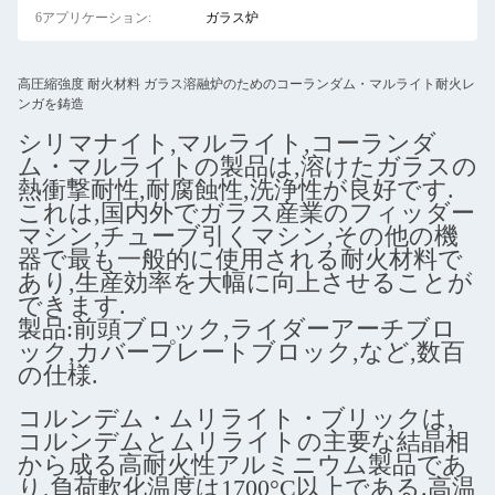
6アプリケーション:
ガラス炉
高圧縮強度 耐火材料 ガラス溶融炉のためのコーランダム・マルライト耐火レ
ンガを鋳造
シリマナイト,マルライト,コーランダ
ム・マルライトの製品は,溶けたガラスの
熱衝撃耐性,耐腐蝕性,洗浄性が良好です.
これは,国内外でガラス産業のフィッダー
マシン,チューブ引くマシン,その他の機
器で最も一般的に使用される耐火材料で
あり,生産効率を大幅に向上させることが
できます.
製品:前頭ブロック,ライダーアーチブロ
ック,カバープレートブロック,など,数百
の仕様.
コルンデム・ムリライト・ブリックは,
コルンデムとムリライトの主要な結晶相
から成る高耐火性アルミニウム製品であ
り,負荷軟化温度は1700°C以上である.高温