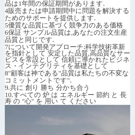
品は1年間の保証期間があります.
4販売または申請期間中に問題を解決する
ためのサポートを提供します.
5優質な品質に基づく競争力のある価格
6保証 サンプル品質は,あなたの注文生産
品質と同じです.
7について
開発アプローチ:
科学技術革新
を指針として 安定した品質,高品質なサー
ビスを常設として 信頼に導かれたビジネ
ス・インテグリティを基礎として
8"顧客は神である"
品質は私たちの不変な
コミットメントです".
9.
共に 創り 勝ち 分かち合う
10.
すべての 炉 は エネルギー 節約 と 長
寿 の "心" を 用い て ください