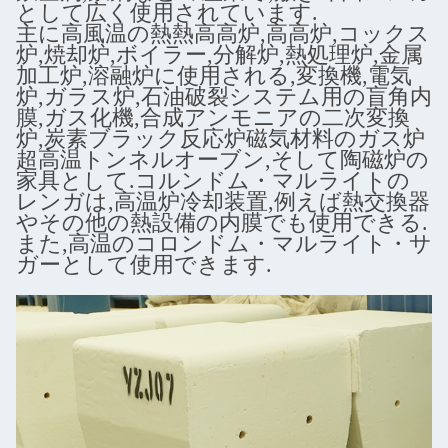
として広く使用されています.
主に高風温の熱熱高高炉,高高炉,コックス
炉,焼却炉,ボイラー,分解炉,熱処理炉,金属
加工炉,溶融炉に使用される,変換機,電気
炉,ガラス炉,石油破裂システム用の盲角内
膜,ガス化機,合成アンモニアの二次変換
炉,炭素ブラック反応炉磁気材料のガス炉
超高温トンネルオーブン,そして陶磁炉の
家具として.コルンドム・マルライトの
レンガは,高温炉冷却装置,例えば熱交換器
やその他の熱設備の内膜でも使用できる.
また,高温のコロンドム・マルライト・サ
ガーとして使用できます.