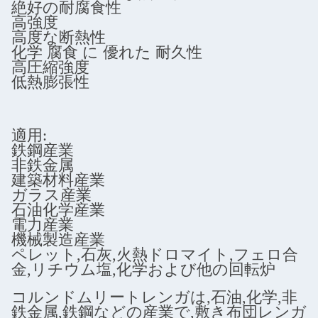
絶好の耐腐食性
高強度
高度な断熱性
化学 腐食 に 優れた 耐久性
高圧縮強度
低熱膨張性
適用:
鉄鋼産業
非鉄金属
建築材料産業
ガラス産業
石油化学産業
電力産業
機械製造産業
ペレット,石灰,火熱ドロマイト,フェロ合
金,リチウム塩,化学および他の回転炉
コルンドムリートレンガは,石油,化学,非
鉄金属,鉄鋼などの産業で,敷き布団レンガ