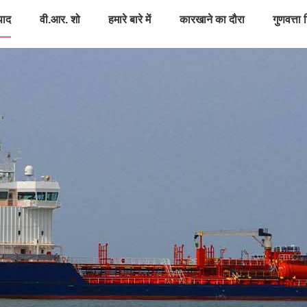
पाद
वी.आर. शो
हमारे बारे में
कारखाने का दौरा
गुणवत्ता 