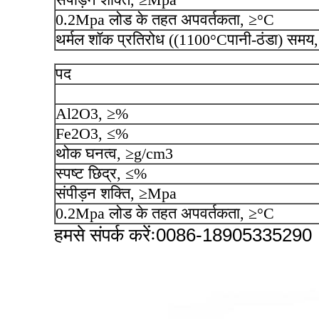
0.2Mpa लोड के तहत अपवर्तकता, ≥°C
थर्मल शॉक प्रतिरोध ((1100°Cपानी-ठंडा) समय,
पद
Al2O3, ≥%
Fe2O3, ≤%
थोक घनत्व, ≥g/cm3
स्पष्ट छिद्र, ≤%
संपीड़न शक्ति, ≥Mpa
0.2Mpa लोड के तहत अपवर्तकता, ≥°C
हमसे संपर्क करेंः0086-18905335290