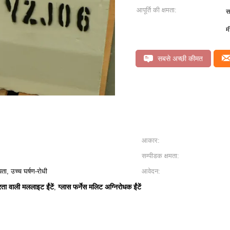
आपूर्ति की क्षमता:
स
म
सबसे अच्छी कीमत
आकार:
सम्पीडक क्षमता:
ता, उच्च घर्षण-रोधी
आवेदन:
ता वाली मललाइट ईंटें
ग्लास फर्नेस मलिट अग्निरोधक ईंटें
,