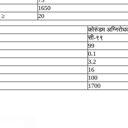
1650
 ≥
20
कोरुंडम अग्निरोध
सी-९९
99
0.1
3.2
16
100
1700