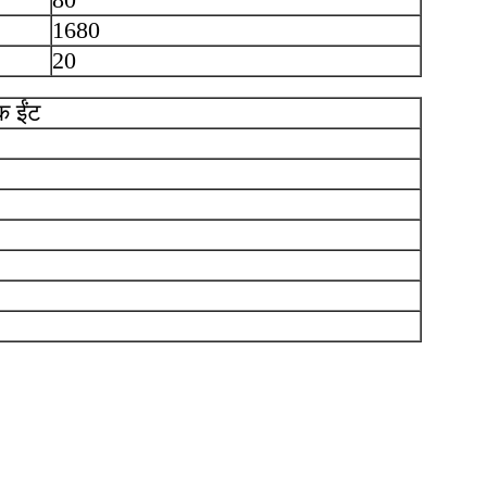
1680
20
क ईंट