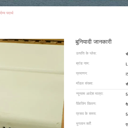
्दम्य पदार्थ
बुनियादी जानकारी
उत्पत्ति के प्लेस:
च
ब्रांड नाम:
प्रमाणन:
I
मॉडल संख्या:
स
न्यूनतम आदेश मात्रा:
5
पैकेजिंग विवरण:
प
प्रसव के समय:
5
भुगतान शर्तें:
ए