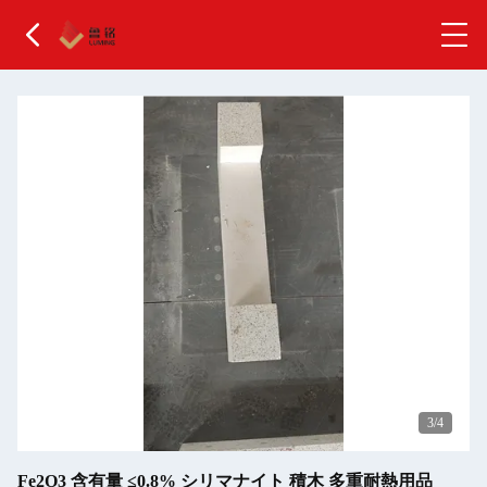
4
/4
Fe2O3 含有量 ≤0.8% シリマナイト 積木 多重耐熱用品