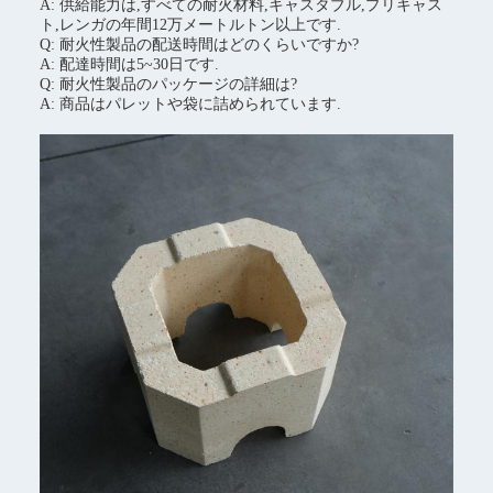
A: 供給能力は,すべての耐火材料,キャスタブル,プリキャス
ト,レンガの年間12万メートルトン以上です.
Q: 耐火性製品の配送時間はどのくらいですか?
A: 配達時間は5~30日です.
Q: 耐火性製品のパッケージの詳細は?
A: 商品はパレットや袋に詰められています.