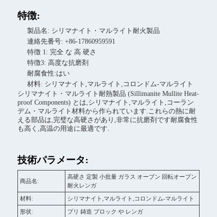
特徴:
製品名: シリマナイト・マルライト耐火製品
連絡先番号: +86-17860959591
特徴 1: 完全 な 高 硬さ
特徴3: 高度な抗磨剤
耐腐食性:はい
材料: シリマナイト,マルライト,コロンドム-マルライト
シリマナイト・マルライト耐熱製品 (Sillimanite Mullite Heat-
proof Components) とは,シリマナイト,マルライト,コーラン
デム・マルライト材料から作られています.これらの熱に耐
える部品は,完璧な高硬さがあり,非常に抗磨剤です耐腐食性
も高く,高温の用途に最適です.
技術パラメータ:
高硬さ 定製 小批量 ガラス オーブン 回転オーブン
商品名:
耐火レンガ
材料:
シリマナイト,マルライト,コロンドム-マルライト
形状:
プリ 鋳造 ブロック や レンガ