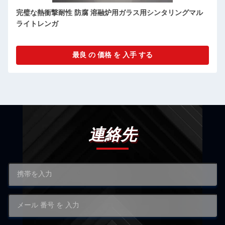
高強度 シリマナイト・マルライト 熱衝撃耐性 断熱用 レンガ
最良 の 価格 を 入手 する
連絡先