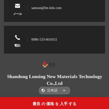
samson@lm-kiln.com
メール
0086-533-6610111
電話:
Shandong Luming New Materials Technology
Co.,Ltd
最良 の 価格 を 入手 する
Get a Quote
Shandong Luming New Materials Technology Co.,Ltd