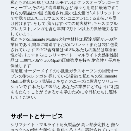
私たちのCCM-80とCCM-85モデルは グラスオーブン,ロータ
ーオーブン,その他の高温環境など 様々な用途に最適ですこ
れらの製品は中国で製造され,最小注文量は5メトリックトン
です我々は,L/C,T/T,ウェスタンユニオンによる支払いを受
け付けます. そして,我々はすべての耐火材料,キャスタブル,
プレカスト,レンガを含む年間12万トン以上の供給能力を有
しています.
私たちのSillimanite Mullite火熱性材料は,配達期間が5~30営
業日であり,簡単に輸送するためにパレットまたは袋に包装
されています.Fe2O3含有量は≤0.8%,私たちの製品は腐食耐
性がありますさらに,シリマナイト・マルライト火熱耐性製
品は 1100°C×3hで ≥60Mpaの圧縮強度を持ち,耐久性と長寿を
保証します.
高硬度 オーダーメイドの小批量ガラスオーブンの回転オー
ブンの耐火レンガを 探している場合は,私たちのSillimanite
Mullite耐火レンガ製品は あなたのニーズに最適なソリュー
ションです.私たちの製品と,あなたの業界にどのように利益
をもたらすことができるかを学ぶために今日私たちに連絡
してください.
サポートとサービス
シリマナイト・マルライト耐火製品が 高い熱安定性と 熱シ
ョックへの優れた耐性を 提供するように設計されています