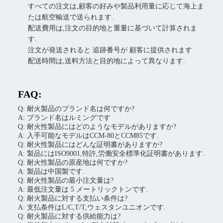
すべての注文は,顧客の好みや製品利用量に応じて海上ま
たは航空輸送で送られます.
配送費用は,注文の目的地と重量に基づいて計算されま
す.
注文が発送されると 追跡番号が 顧客に提供されます
配送時間は,送料方法と目的地によって異なります.
FAQ:
Q: 耐火製品のブランド名は何ですか?
A: ブランド名はルミングです
Q: 耐火性製品にはどのようなモデルがありますか?
A: 入手可能なモデルはCCM-80とCCM85です.
Q: 耐火性製品にはどんな証明書がありますか?
A: 製品にはISO9001,特許,労働安全標準化証明書があります.
Q: 耐火性製品の原産地は何ですか?
A: 製品は中国製です.
Q: 耐火性製品の最小注文量は?
A: 最低注文量は 5 メートリックトンです.
Q: 耐火製品に対する支払い条件は?
A: 支払条件はL/C,T/T,ウェスタンユニオンです.
Q: 耐火製品に対する供給能力は?