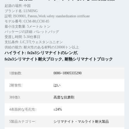
起源の場所: 中国
ブランド名: LUMING
証明: ISO9001, Patents,Work safety standardization certificate
モデル番号: CCM-80,CCM-85
最小注文数量: 5メートル トン
パッケージの詳細: パレット,バッグ
受渡し時間: 5-30仕事日
支払条件: L/C,T/T,ウェスタンユニオン
供給の能力: 耐火性のある材料の120000トン以上
ハイライト:
fe2o3シリマナイトのレンガ
,
fe2o3シリマナイト耐火ブロック
,
耐熱シリマナイトブロック
1接触数:
0086~18905335290
2耐食性:
はい
3特徴3:
高度な抗磨剤
4表面的な毛孔性:
≤24%
5製品カテゴリー:
シリマナイト・マルライト耐火製品