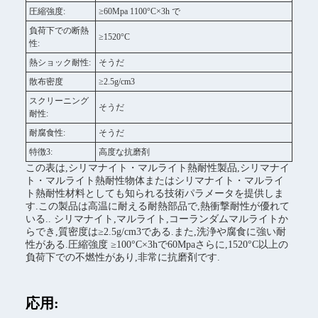
圧縮強度:
≥60Mpa 1100°C×3h で
負荷下での断熱
≥1520°C
性:
熱ショック耐性:
そうだ
散布密度
≥2.5g/cm3
スクリーニング
そうだ
耐性:
耐腐食性:
そうだ
特徴3:
高度な抗磨剤
この表は,シリマナイト・マルライト熱耐性製品,シリマナイ
ト・マルライト熱耐性物体またはシリマナイト・マルライ
ト熱耐性材料としても知られる技術パラメータを提供しま
す.この製品は高温に耐える耐熱部品で,熱衝撃耐性が優れて
いる.. シリマナイト,マルライト,コーランダムマルライトか
らでき,質密度は≥2.5g/cm3である.また,洗浄や腐食に強い耐
性がある.圧縮強度 ≥100°C×3hで60Mpaさらに,1520°C以上の
負荷下での不燃性があり,非常に抗磨剤です.
応用: