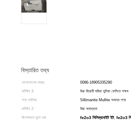
বিস্তারিত তথ্য
যোগাযোগের নম্বর:
0086-18905335290
বৈশিষ্ট্য 3:
উচ্চ বিরোধী ঘষিয়া তুলিয়া ফেলিতে সক্ষম
পণ্য তালিকা:
Sillimanite Mullite অবাধ্য পণ্য
বৈশিষ্ট্য 2:
উচ্চ অবাধ্যতা
বিশেষভাবে তুলে ধরা:
fe2o3 সিলিম্যানাইট ইট
fe2o3 সিল
,