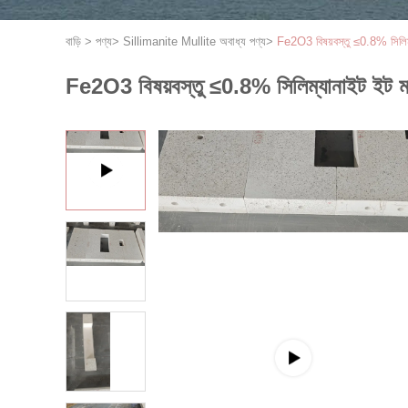
বাড়ি
>
পণ্য
>
Sillimanite Mullite অবাধ্য পণ্য
>
Fe2O3 বিষয়বস্তু ≤0.8% সিলিম্
Fe2O3 বিষয়বস্তু ≤0.8% সিলিম্যানাইট ইট মাল