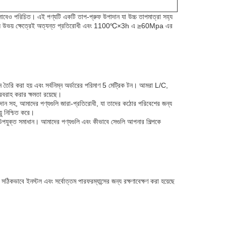
 হিসাবেও পরিচিত। এই পণ্যটি একটি তাপ-প্রুফ উপাদান যা উচ্চ তাপমাত্রা সহ্য
ং ক্ষয় উভয় ক্ষেত্রেই অত্যন্ত প্রতিরোধী এবং 1100℃×3h এ ≥60Mpa এর
ৈরি করা হয় এবং সর্বনিম্ন অর্ডারের পরিমাণ 5 মেট্রিক টন। আমরা L/C,
সরবরাহ করার ক্ষমতা রয়েছে।
দান সহ, আমাদের পণ্যগুলি জারা-প্রতিরোধী, যা তাদের কঠোর পরিবেশের জন্য
ু নিশ্চিত করে।
্য উপযুক্ত সমাধান। আমাদের পণ্যগুলি এবং কীভাবে সেগুলি আপনার শিল্পকে
ঠিকভাবে ইনস্টল এবং সর্বোত্তম পারফরম্যান্সের জন্য রক্ষণাবেক্ষণ করা হয়েছে