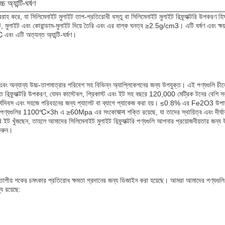
্চ অ্যান্টি-ঘর্ষণ
সরবরাহ করে, যা সিলিমেনাইট মুলাইট তাপ-প্রতিরোধী বস্তু বা সিলিমেনাইট মুলাইট রিফ্র্যাক্টরি উপকরণ
াইট, মুলাইট এবং কোরান্ডাম-মুলাইট দিয়ে তৈরি এবং এর বাল্ক ঘনত্ব ≥2.5g/cm3। এটি ঘর্ষণ এব
বং এটি অত্যন্ত অ্যান্টি-ঘর্ষণ।
ান্য উচ্চ-তাপমাত্রার পরিবেশ সহ বিভিন্ন অ্যাপ্লিকেশনের জন্য উপযুক্ত। এই পণ্যগুলি চীনে ত
স্ত রিফ্র্যাক্টরি উপকরণ, যেমন কাস্টেবল, প্রিকাস্ট এবং ইট সহ বছরে 120,000 মেট্রিক টনের বেশি 
 কার্যদিবস এবং সহজে পরিবহনের জন্য প্যালেট বা ব্যাগে প্যাকেজ করা হয়। ≤0.8% এর Fe2O3 উপা
রি পণ্যগুলির 1100℃×3h এ ≥60Mpa এর সংকোचन শক্তি রয়েছে, যা তাদের স্থায়িত্ব এবং দীর্ঘায়
রি ইট খুঁজছেন, তাহলে আমাদের সিলিমেনাইট মুলাইট রিফ্র্যাক্টরি পণ্যগুলি আপনার প্রয়োজনীয়তার জন
করুন।
বং তাপীয় শকের চমৎকার প্রতিরোধ ক্ষমতা প্রদানের জন্য ডিজাইন করা হয়েছে। আমরা আমাদের পণ্যগুলি স
ে রয়েছে: