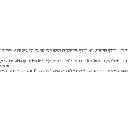
মিশ্রণ থেকে তৈরি করা হয়, যার মধ্যে রয়েছে সিলিমেনাইট, মুলাইট এবং কোরান্ডাম-মুলাইট। এই উপকরণগু
লাইট উচ্চ-তাপমাত্রা উপকরণগুলি নিখুঁত সমাধান। এগুলি লোডের অধীনে উচ্চতর রিফ্র্যাক্টরি প্রদান
করতে পারে।
ুলি সম্পর্কে আরও জানতে এবং কীভাবে সেগুলি আপনার পরবর্তী প্রকল্পে উপকৃত হতে পারে সে সম্পর্ক