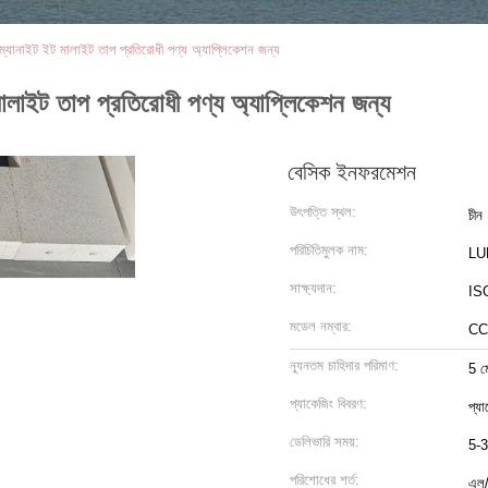
যানাইট ইট মালাইট তাপ প্রতিরোধী পণ্য অ্যাপ্লিকেশন জন্য
াইট তাপ প্রতিরোধী পণ্য অ্যাপ্লিকেশন জন্য
বেসিক ইনফরমেশন
উৎপত্তি স্থল:
চীন
পরিচিতিমুলক নাম:
LU
সাক্ষ্যদান:
ISO
মডেল নম্বার:
CC
ন্যূনতম চাহিদার পরিমাণ:
5 ম
প্যাকেজিং বিবরণ:
প্যা
ডেলিভারি সময়:
5-3
পরিশোধের শর্ত:
এল/স