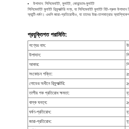
উপাদান: সিলিমেনাইট, মুলাইট, কোরান্ডাম-মুলাইট
সিলিমেনাইট মুলাইট রিফ্র্যাক্টরি পণ্য, যা সিলিমেনাইট মুলাইট হিট-প্রুফ উপ
অ্যান্টি-ঘর্ষণ। এগুলি জারা-প্রতিরোধীও, যা তাদের উচ্চ-তাপমাত্রার অ্যাপ্লি
প্রযুক্তিগত পরামিতি:
পণ্যের নাম:
উ
উপাদান:
স
আকার:
প
সংকোচন শক্তি:
≥
লোডের অধীনে রিফ্র্যাক্টরি:
তাপীয় শক প্রতিরোধ ক্ষমতা:
হ্
বাল্ক ঘনত্ব:
≥
ঘর্ষণ-প্রতিরোধ:
হ্
জারা-প্রতিরোধ:
হ্