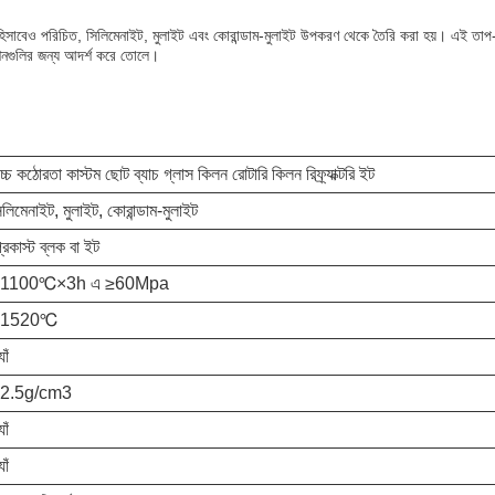
াদান হিসাবেও পরিচিত, সিলিমেনাইট, মুলাইট এবং কোরান্ডাম-মুলাইট উপকরণ থেকে তৈরি করা হয়। এই তা
কেশনগুলির জন্য আদর্শ করে তোলে।
চ্চ কঠোরতা কাস্টম ছোট ব্যাচ গ্লাস কিলন রোটারি কিলন রিফ্র্যাক্টরি ইট
িলিমেনাইট, মুলাইট, কোরান্ডাম-মুলাইট
্রিকাস্ট ব্লক বা ইট
1100℃×3h এ ≥60Mpa
≥1520℃
যাঁ
2.5g/cm3
যাঁ
যাঁ