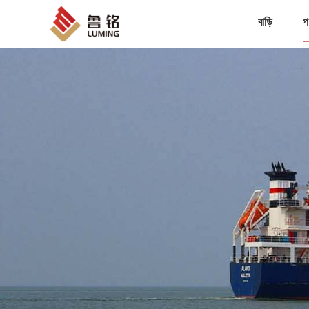
বাড়ি
প