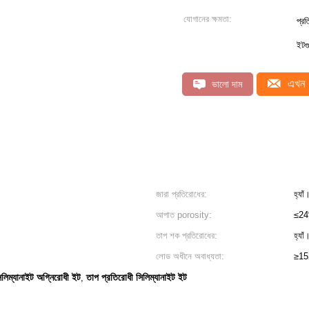
যোগানের ক্ষমতা:
প্র
ইটগ
এখন 
ভালো দাম
জারা প্রতিরোধের:
হ্যাঁ
আপাত porosity:
≤2
তাপ শক প্রতিরোধের:
হ্যাঁ
লোড অধীনে অবাধ্যতা:
≥1
িম্যানাইট অগ্নিরোধী ইট
তাপ প্রতিরোধী সিলিম্যানাইট ইট
,