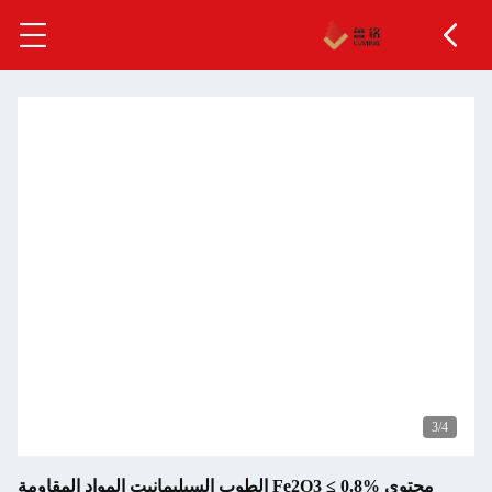
محتوى Fe2O3 ≤ 0.8% الطوب السيليمانيت المواد المقاومة