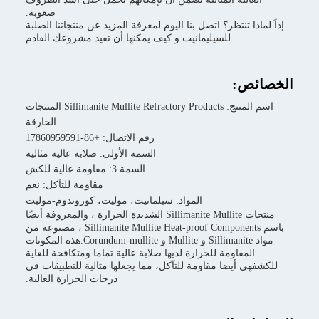
صعوبة.
تنتظر؟ اتصل بنا اليوم لمعرفة المزيد عن منتجاتنا الصلبة
للسيليمانيت و كيف يمكنها أن تفيد مشروعك القادم
:
اسم المنتج: Sillimanite Mullite Refractory Products المنتجات
الحارقة
رقم الاتصال: +86-17860959591
السمة الأولى: صلابة عالية مثالية
السمة 3: مقاومة عالية للكش
مقاومة للتآكل: نعم
المواد: سيلمانيت، موليت، كوروندوم-موليت
منتجات Sillimanite Mullite الشديدة الحرارة ، والمعروفة أيضًا
باسم Sillimanite Mullite Heat-proof Components ، مصنوعة من
مواد Sillimanite و Mullite و Corundum-mullite.هذه المكونات
اومة للحرارة لديها صلابة عالية تماما ومتكافحة للغاية
يضا مقاومة للتآكل، مما يجعلها مثالية للتطبيقات في
درجات الحرارة العالية.