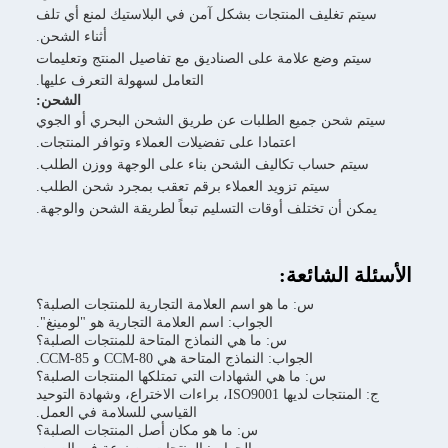
ليف المنتجات بشكل آمن في البلاستيك لمنع أي تلف
أثناء الشحن.
ضع علامة على الصناديق مع تفاصيل المنتج وتعليمات
التعامل لسهولة التعرف عليها.
الشحن:
ن جميع الطلبات عن طريق الشحن البحري أو الجوي
اعتمادا على تفضيلات العملاء وتوافر المنتجات.
حساب تكاليف الشحن بناء على الوجهة ووزن الطلب.
سيتم تزويد العملاء برقم تعقب بمجرد شحن الطلب.
 تختلف أوقات التسليم تبعاً لطريقة الشحن والوجهة.
لشائعة:
س: ما هو اسم العلامة التجارية للمنتجات الصلبة؟
الجواب: اسم العلامة التجارية هو "لومينغ".
س: ما هي النماذج المتاحة للمنتجات الصلبة؟
الجواب: النماذج المتاحة هي CCM-80 و CCM-85.
س: ما هي الشهادات التي تمتلكها المنتجات الصلبة؟
ج: المنتجات لديها ISO9001، براءات الاختراع، وشهادة التوحيد
القياسي للسلامة في العمل.
س: ما هو مكان أصل المنتجات الصلبة؟