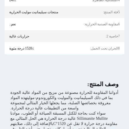
≤24٪
منتجات سيليمانيت موليت الحرارية
نعم..
حراريات عالية
≥1520 درجة مئوية
تج:
ومة للحرارة مصنوعة من مزيج من المواد عالية الجودة
ك السيليمانيت والموليت والكوروندوم-موليتهذه المواد
خصائصها الصلبة، مما يجعلها الخيار المثالي لمجموعة
واسعة من التطبيقات عالية درجة الحرارة.
كنت بحاجة للكتل المسبقة الصياغة أو الطوب، موادنا
Sillimanite Mullite عالية درجة الحرارة هي الحل المثالي.مع
مقاومة درجة حرارة لا تقل عن 1520°Cبالإضافة إلى ذلك، صلابتهم
ية المثالية تضمن أن بإمكانهم تحمل حتى أشد الظروف