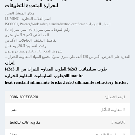
للحرارة المتعددة للتطبيقات
مكان المنشأ: الصين
اسم العلامة التجارية: LUMING
ISO9001, Patents,Work safety standardization cer
رقم الموديل: سي سي إم-80، سي سي إم-85
الحد الأدنى لكمية: 5 طن متري
تفاصيل التغليف: الحافلات، الأكياس
وقت التسليم: 5-30 يوم عمل
شروط الدفع: L/C، T/T، ويسترن يونيون
القدرة على العرض: أكثر من 120 ألف طن متري سنويًا لجميع المواد المقاومة للحرارة من الخرسانة المصبوبة والخرسانة الجاهزة
إبراز:
طوب سيليمانيت fe2o3,الطوب المقاوم للنيران من الـ fe2o3
sillimanite,طوب السليمانيت المقاوم للحرارة
heat resistant sillimanite bricks
,
fe2o3 sillimanite ref
0086-18905335290
نعم..
مقاومة عالية للكشط