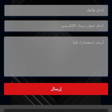
إرسال