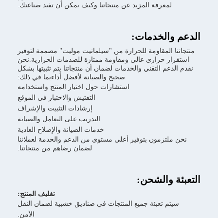
رفة المزيد عن منتجاتنا وكيف يمكن أن تفيد صناعتك.
لخدمات:
لمقاومة للحرارة من "سيلمانيت موليت" مصممة لتوفير
حراري عالي ومقاومة ممتازة للصدمات الحرارية.نحن
 التقني والخدمات لضمان أن منتجاتنا يتم تثبيتها بشكل
صحيح والصيانة لأفضل أداءبما في ذلك:
استشارات حول اختيار المنتج واستخدامه
التفتيش والاختبار في الموقع
إرشادات التثبيت والإشراف
التدريب على التعامل والصيانة
خدمات الصيانة والإصلاح العادية
مون بتوفير أعلى مستوى من الدعم والخدمة لعملائنا
لضمان رضاهم من منتجاتنا.
الشحن:
تغليف المنتج:
تعبئة جميع المنتجات في صناديق خشبية لضمان النقل
الآمن.