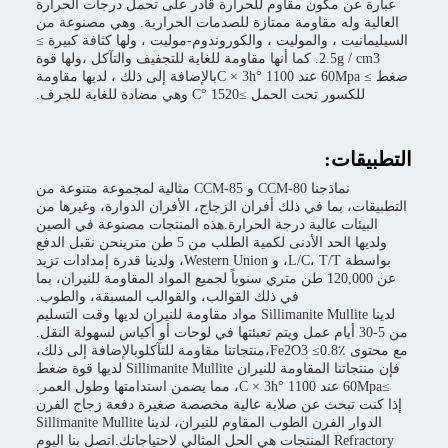
مكون مقاوم للحرارة قادر على تحمل درجات الحرارة
ه مقاومة ممتازة للصدمات الحرارية. وهي مصنوعة من
، والموليت ، والكوروندوم-موليت ، ولها كثافة كبيرة ≥
2.5g / cm3. كما أنها مقاومة للغاية للتجفيف والتآكل ،ولها قوة
ضغط ≥ 60Mpa عند 1100 °C × 3hبالإضافة إلى ذلك ، لديها مقاومة
الحمل ≥1520 °C وهي مضادة للغاية للجرف.
:
نماذجنا CCM-80 و CCM-85 مثالية لمجموعة متنوعة من
ما في ذلك أفران الزجاج، الأفران الدوارة، وغيرها من
 عالية درجة الحرارة.هذه المنتجات مصنوعة في الصين
ولديها الحد الأدنى لكمية الطلب من 5 طن مترينحن نقبل الدفع
بواسطة L/C، T/T، و Western Union، ولدينا قدرة إمدادات تزيد
عن 120,000 طن متري سنوياً لجميع المواد المقاومة للنيران، بما
في ذلك القوالب، والقوالب المسبقة، والطوب.
لدينا Sillimanite Mullite مواد مقاومة للنيران لديها وقت التسليم
-30 أيام عمل ويتم تعبئتها في لوحات أو أكياس لسهولة النقل.
مع محتوى Fe2O3 ≤0.8٪،منتجاتنا مقاومة للتآكلوبالإضافة إلى ذلك،
فإن منتجاتنا المقاومة للنيران Sillimanite Mullite لديها قوة ضغط
حث عن صلابة عالية مخصصة صغيرة دفعة زجاج الفرن
الدوار الفرن الطوب المقاوم للنيران، لدينا Sillimanite Mullite
Refractory المنتجات هي الحل المثالي لاحتياجاتك.اتصل بنا اليوم