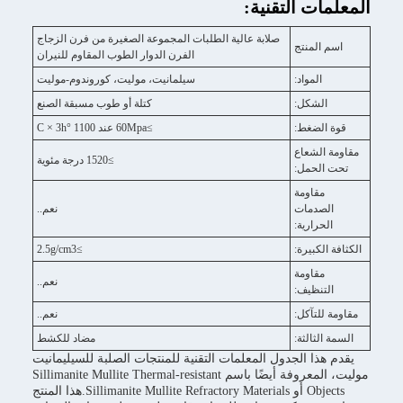
التقنية:
صلابة عالية الطلبات المجموعة الصغيرة من فرن الزجاج
تج
الفرن الدوار الطوب المقاوم للنيران
د:
سيلمانيت، موليت، كوروندوم-موليت
:
كتلة أو طوب مسبقة الصنع
:
≥60Mpa عند 1100 °C × 3h
ع
≥1520 درجة مئوية
:
ة
ت
نعم..
ة:
ة:
≥2.5g/cm3
ة
نعم..
ف:
ل:
نعم..
ة:
مضاد للكشط
لجدول المعلمات التقنية للمنتجات الصلبة للسيليمانيت
موليت، المعروفة أيضًا باسم Sillimanite Mullite Thermal-resistant
Objects أو Sillimanite Mullite Refractory Materials.هذا المنتج