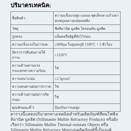
ปริมาตรเทคนิค:
ความแข็งแรงสูง custom ชุดเล็กเตาแก้วเตา
ชื่อสินค้า:
อบหมุนเตาอบอ่อนเพลิง
วัสดุ
ซิลลิมานิต มูลลิต โครอนดัม-มูลลิต
รูปทรง:
บล็อคหรืออิฐที่ถักไว้ก่อน
ความแข็งแรงในการบด:
≥60Mpa ในอุณหภูมิ 1100°C × 3 ชั่วโมง
อัตราการสับสนภายใต้
≥1520°C
ภาระ:
ความต้านทานแรง
ใช่
กระแทกทางความร้อน:
ความหนาแน่น:
≥2.5g/cm3
ความทนทานต่อการกวาด:
ใช่
ความต้านทานต่อการกัด
ใช่
กรอง:
คุณลักษณะที่ 3:
ป้องกันการบดสูง
ตารางนี้แสดงปริมาตรทางเทคนิคสําหรับผลิตภัณฑ์ที่ทนไฟซิล
ลิมานิต มูลลิต (Sillimanite Mullite Refractory Products) หรือยัง
เรียกว่า Sillimanite Mullite Thermal-resistant Objects หรือ
Sillimanite Mullite Refractory Materialsผลิตภัณฑ์นี้เป็นองค์