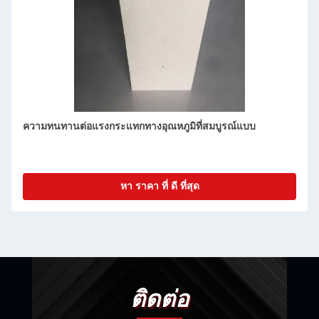
ความแข็งแกร่งสูง Sillimanite Mullite Insulation brick รีฟราค
เตอร์สําหรับความทนต่อการกระแทกทางความร้อน
หา ราคา ที่ ดี ที่สุด
ติดต่อ