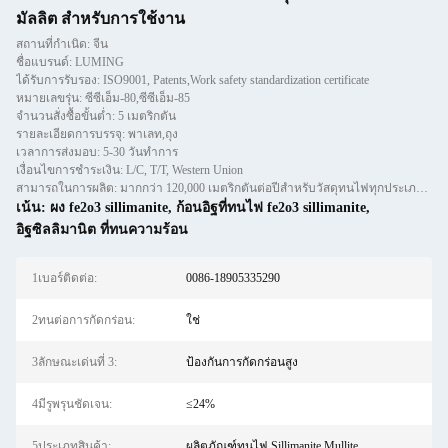
มัลลิต สําหรับการใช้งาน
สถานที่กำเนิด: จีน
ชื่อแบรนด์: LUMING
ได้รับการรับรอง: ISO9001, Patents,Work safety standardization certificate
หมายเลขรุ่น: ซีซีเอ็ม-80,ซีซีเอ็ม-85
จำนวนสั่งซื้อขั้นต่ำ: 5 เมตริกตัน
รายละเอียดการบรรจุ: พาเลท,ถุง
เวลาการส่งมอบ: 5-30 วันทำการ
เงื่อนไขการชำระเงิน: L/C, T/T, Western Union
สามารถในการผลิต: มากกว่า 120,000 เมตริกตันต่อปีสำหรับวัสดุทนไฟทุกประเภท เช่น หล่อสำเร็จ อิฐและอิฐ
เน้น:
ผง fe2o3 sillimanite
,
ก้อนอิฐที่ทนไฟ fe2o3 sillimanite
,
อิฐซิลลิมานิต ที่ทนความร้อน
1เบอร์ติดต่อ:
0086-18905335290
2ทนต่อการกัดกร่อน:
ใช่
3ลักษณะเด่นที่ 3:
ป้องกันการกัดกร่อนสูง
4มีรูพรุนชัดเจน:
≤24%
5ประเภทสินค้า:
ผลิตภัณฑ์ทนไฟ Sillimanite Mullite