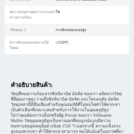
6ความทนทานต่อการกระแทก
ใช่
ทางความร้อน:
7ลักษณะ 2:
การหักเหของแสงสูง
8การหักเหของแสงภายใต้
≥1520℃
โหลด:
คําอธิบายสินค้า:
วัตถุที่ทนความร้อนจากซิลลิมานิต มัลลิต ของเรา ผลิตจากวัสดุ
ที่มีคุณภาพสูง รวมถึงซิลลิมานิต มัลลิต และโครอนดัม มัลลิต
วัสดุเหล่านี้มีชื่อเสียงสําหรับคุณสมบัติที่ไม่ทนไฟทําให้พวกเขา
เป็นตัวเลือกที่เหมาะสมสําหรับการใช้งานในอุณหภูมิสูง
ไม่ว่าคุณต้องการบล็อกหรืออิฐ Precast ของเรา Sillimanite
Mullite วัสดุอุณหภูมิสูงเป็นทางออกที่สมบูรณ์แบบมีความ
ทนทานต่ออุณหภูมิอย่างน้อย 1520 °Cนอกจากนี้ ความแข็งแรง
สูงของพวกเขา ทําให้พวกเขาสามารถ ทนได้แม้แต่ในสภาพที่ยา