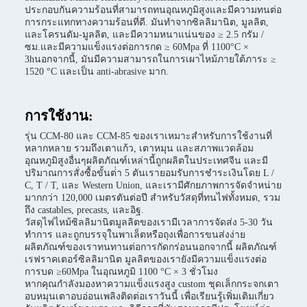
ประกอบกันความร้อนที่สามารถทนอุณหภูมิสูงและมีความทนต่อ
การกระแทกทางความร้อนที่ดี. มันทําจากซิลลิมานิต, มูลลิต,
และโครนดัม-มูลลิต, และมีความหนาแน่นของ ≥ 2.5 กรัม /
ซม.และมีความแข็งแรงต่อการกด ≥ 60Mpa ที่ 1100°C ×
3hนอกจากนี้, มันมีความสามารถในการเผาไหม้ภายใต้ภาระ ≥
1520 °C และเป็น anti-abrasive มาก.
การใช้งาน:
รุ่น CCM-80 และ CCM-85 ของเราเหมาะสําหรับการใช้งานที่
หลากหลาย รวมถึงเตาแก้ว, เตาหมุน และสภาพแวดล้อม
อุณหภูมิสูงอื่นๆผลิตภัณฑ์เหล่านี้ถูกผลิตในประเทศจีน และมี
ปริมาณการสั่งซื้อขั้นต่ํา 5 ตันเรายอมรับการชําระเงินโดย L /
C, T / T, และ Western Union, และเรามีศักยภาพการจัดจําหน่าย
มากกว่า 120,000 เมตรตันต่อปี สําหรับวัสดุที่ทนไฟทั้งหมด, รวม
ถึง castables, precasts, และอิฐ.
วัสดุไฟไหม้ซิลลิมานิตมูลลิตของเรามีเวลาการจัดส่ง 5-30 วัน
ทําการ และถูกบรรจุในพาเล็ตหรือถุงเพื่อการขนส่งง่าย
ผลิตภัณฑ์ของเราทนทานต่อการกัดกร่อนนอกจากนี้ ผลิตภัณฑ์
เรฟราคเตอร์ซิลลิมานิต มูลลิตของเรายังมีความแข็งแรงต่อ
การบด ≥60Mpa ในอุณหภูมิ 1100 °C × 3 ชั่วโมง
หากคุณกําลังมองหาความแข็งแรงสูง custom ชุดเล็กกระจกเตา
อบหมุนเตาอบอ่อนเพลิงติดต่อเราวันนี้ เพื่อเรียนรู้เพิ่มเติมเกี่ยว