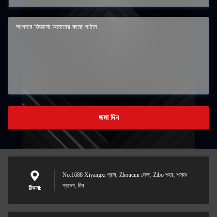
জমা দিন
No.1688 Xiyangxi গ্রাম, Zhoucun জেলা, Zibo শহর, শানডং
প্রদেশ, চীন
ঠিকানা: