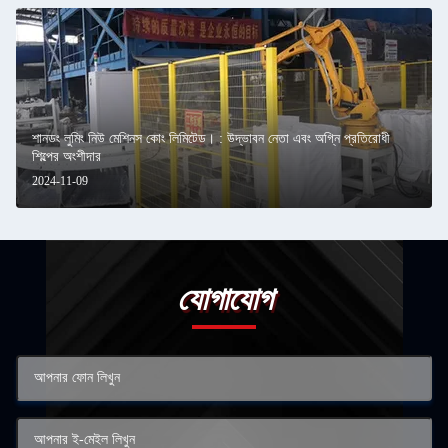
শানডং লুমিং নিউ মেশিনস কোং লিমিটেড। : উদ্ভাবন নেতা এবং অগ্নি প্রতিরোধী
শিল্পের অংশীদার
2024-11-09
যোগাযোগ