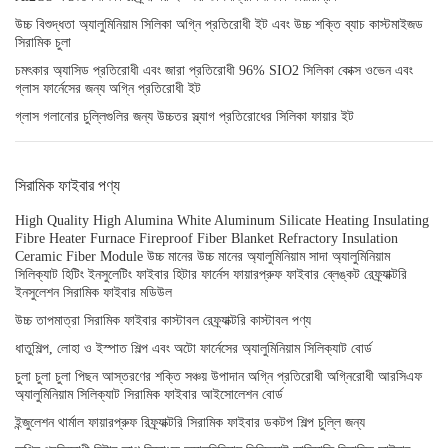
উচ্চ বিশুদ্ধতা অ্যালুমিনিয়াম সিলিকা অগ্নি প্রতিরোধী ইট এবং উচ্চ শক্তি ব্যাচ কাস্টমাইজড
সিরামিক চুলা
চমৎকার অ্যাসিড প্রতিরোধী এবং জারা প্রতিরোধী 96% SIO2 সিলিকা কোক্স ওভেন এবং
গ্লাস ফার্নেসের জন্য অগ্নি প্রতিরোধী ইট
গ্লাস গলানোর চুল্লিগুলির জন্য উচ্চতর স্ল্যাগ প্রতিরোধের সিলিকা ফায়ার ইট
সিরামিক ফাইবার পণ্য
High Quality High Alumina White Aluminum Silicate Heating Insulating
Fibre Heater Furnace Fireproof Fiber Blanket Refractory Insulation
Ceramic Fiber Module উচ্চ মানের উচ্চ মানের অ্যালুমিনিয়াম সাদা অ্যালুমিনিয়াম
সিলিক্যাট হিটিং ইনসুলেটিং ফাইবার হিটার ফার্নেস ফায়ারপ্রুফ ফাইবার ব্লেঙ্কট রেফ্র্যাক্টরি
ইনসুলেশন সিরামিক ফাইবার মডিউল
উচ্চ তাপমাত্রা সিরামিক ফাইবার কাস্টাবল রেফ্র্যাক্টরি কাস্টাবল পণ্য
ধাতুশিল্প, লোহা ও ইস্পাত শিল্প এবং অটো ফার্নেসের অ্যালুমিনিয়াম সিলিক্যাট বোর্ড
চুলা চুলা চুলা পিছন আস্তরণের শক্তি সঞ্চয় উপাদান অগ্নি প্রতিরোধী অগ্নিরোধী আরসিএফ
অ্যালুমিনিয়াম সিলিক্যাট সিরামিক ফাইবার আইসোলেশন বোর্ড
ইন্জুলেশন থার্মাল ফায়ারপ্রুফ রিফ্র্যাক্টরি সিরামিক ফাইবার ডকটপ শিল্প চুল্লি জন্য