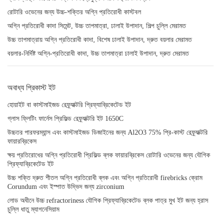
রোটারি ওভেনের জন্য উচ্চ-শক্তির অগ্নি প্রতিরোধী কাস্টবল
অগ্নি প্রতিরোধী কাদা সিমেন্ট, উচ্চ তাপমাত্রা, ঢালাই উপাদান, শিল্প চুল্লি মেরামত
উচ্চ তাপমাত্রায় অগ্নি প্রতিরোধী কাদা, বিশেষ ঢালাই উপাদান, দ্রুত বয়লার মেরামত
বয়লার-নির্দিষ্ট অগ্নি-প্রতিরোধী কাদা, উচ্চ তাপমাত্রা ঢালাই উপাদান, দ্রুত মেরামত
অবাধ্য প্রিকাস্ট ইট
হোয়াইট বা কাস্টমাইজড রেফ্র্যাক্টরি প্রিফ্যাব্রিকেটেড ইট
গ্লাস ফ্লিটিং ফার্নেস প্রিফিল্ড রেফ্র্যাক্টরি ইট 1650C
উচ্চতর পারফরম্যান্স এবং কাস্টমাইজড ডিজাইনের জন্য Al2O3 75% প্রি-কাস্ট রেফ্র্যাক্টরি
ফায়ারব্রিকেস
ক্ষয় প্রতিরোধের অগ্নি প্রতিরোধী প্রিফিল্ড ব্লক ফায়ারব্রিকেস রোটারি ওভেনের জন্য যৌগিক
প্রিফ্যাব্রিকেটেড ইট
উচ্চ শক্তি দ্রুত শীতল অগ্নি প্রতিরোধী ব্লক এবং অগ্নি প্রতিরোধী firebricks ক্রোম
Corundum এবং ইস্পাত উদ্ভিদ জন্য zirconium
লোড অধীনে উচ্চ refractoriness যৌগিক প্রিফ্যাব্রিকেটেড ব্লক পাত্র মুখ ইট জন্য হ্রাস
চুল্লি ধাতু ম্যাগনেসিয়াম