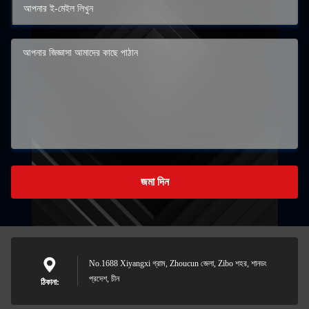
জমা দিন
No.1688 Xiyangxi গ্রাম, Zhoucun জেলা, Zibo শহর, শানডং
প্রদেশ, চীন
ঠিকানা: