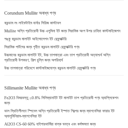
Corundum Mullite অবাধ্য পণ্য
করন্ডাম লং লাইফটাইম বার্নার সিরিজ কাস্টাবল
Mullite অগ্নি প্রতিরোধী উচ্চ এলুমিনা ইট জন্য সিরামিক অংশ উপর চাহিদা কাস্টমাইজেশন
শঙ্কু করন্ডাম মালাইট আইসোলেশন ইট রেফ্র্যাক্টরি
সিরামিক পার্টসের জন্য গৃহীত করন্ডম মালাইট রেফ্র্যাক্টরি পণ্য
উচ্চমানের করন্ডাম মালাইট ইট, উচ্চ তাপমাত্রা এবং তাপ প্রতিরোধী অত্যাশ্চর্য অগ্নি
প্রতিরোধী উপকরণ, শিল্প চুল্লি জন্য অপরিহার্য
উচ্চ তাপমাত্রা পরিবেশে কাস্টমাইজযোগ্য করন্ডম মালাইট রেফ্র্যাক্টরি পণ্য
Sillimanite Mullite অবাধ্য পণ্য
Fe2O3 বিষয়বস্তু ≤0.8% সিলিম্যানাইট ইট মালাইট তাপ প্রতিরোধী পণ্য অ্যাপ্লিকেশন
জন্য
ভাল স্থিতিশীলতা স্পিনেল অগ্নি প্রতিরোধী ইস্পাত শিল্পের জন্য ম্যাগনেসিয়া ফায়ার ইট
অ্যালুমিনিয়াম-ম্যাগনেসিয়া ইট
Al2O3 CS-60 60% হাইপারথার্মিয়া বাল্ক ঘনত্ব এবং কর্মক্ষমতা জন্য