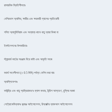
রাসায়নিক স্থিতিশীলতাঃ
বেশিরভাগ অ্যাসিড, ক্ষারীয় এবং ক্ষয়কারী গ্যাসের প্রতিরোধী
গলিত অ্যালুমিনিয়াম এবং অন্যান্য ধাতব ধাতু দ্বারা ভিজা না
ইনস্টলেশনের উপকারিতাঃ
স্ট্যান্ডার্ড কাঠের সরঞ্জাম দিয়ে কাটা এবং আকৃতি সহজ
যথার্থ সহনশীলতা (± 0.5 মিমি) পর্যন্ত মেশিন করা যায়
অ্যাপ্লিকেশনঃ
ফাউন্ড্রি এবং ধাতু প্রক্রিয়াকরণঃ ক্যাপ কভার, টান্ডিশ আস্তরণ, চুল্লির দরজা
পেট্রোকেমিক্যালঃ ফ্ল্যাঞ্জ আইসোলেশন, রিঅ্যাক্টর ব্যাকআপ আইসোলেশন