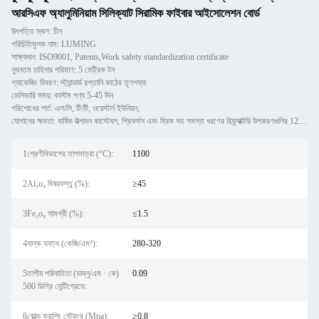
আরসিএফ অ্যালুমিনিয়াম সিলিক্যাট সিরামিক ফাইবার আইসোলেশন বোর্ড
উৎপত্তি স্থল: চীন
পরিচিতিমুলক নাম: LUMING
সাক্ষ্যদান: ISO9001, Patents,Work safety standardization certificate
ন্যূনতম চাহিদার পরিমাণ: 5 মেট্রিক টন
প্যাকেজিং বিবরণ: স্ট্যান্ডার্ড রপ্তানি কাঠের তৃণশয্যা
ডেলিভারি সময়: কাস্টম পণ্য 5-45 দিন
পরিশোধের শর্ত: এল/সি, টি/টি, ওয়েস্টার্ন ইউনিয়ন,
যোগানের ক্ষমতা: বার্ষিক উত্পাদন কাস্টেবল, প্রিফর্মস এবং ব্রিক সহ সমস্ত ধরণের রিফ্র্যাক্টরি উপকরণগুলির 120,000 মেট্রি
1শ্রেণীবিভাগের তাপমাত্রা (°C):
1100
2Al₂o₃ বিষয়বস্তু (%):
≥45
3Fe₂o₃ সামগ্রী (%):
≤1.5
4বাল্ক ঘনত্ব (কেজি/এম³):
280-320
5তাপীয় পরিবাহিতা (ডাব্লু/এম · কে)
0.09
500 ডিগ্রি সেন্টিগ্রেডে:
6কোল্ড ক্রাশিং স্ট্রেংথ (Mpa):
≥0.8