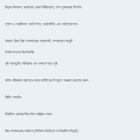
বিদ্যুৎ উৎপাদন: বয়লারের দেয়াল বিচ্ছিন্নতা, তাপ পুনরুদ্ধার সিস্টেম
গ্লাস ও সেরামিকস: অটো টপস, অ্যালাইনিং এবং আইসোলেশন
সাধারণ শিল্পঃ উচ্চ তাপমাত্রার গ্যাসকেট, সম্প্রসারণ জয়েন্ট
ইনস্টলেশনের নির্দেশাবলীঃ
পৃষ্ঠ প্রস্তুতিঃ পরিষ্কার এবং শুকনো স্তর পৃষ্ঠ
কাটাঃ পরিষ্কার প্রান্তের জন্য কার্বাইডের টপযুক্ত সরঞ্জাম ব্যবহার করুন
ফিক্সিং পদ্ধতিঃ
সিরামিক ওয়াশার/স্টাড দিয়ে যান্ত্রিক বন্ধন
উচ্চ তাপমাত্রার আঠালো (সিলিকন ভিত্তিক বা সিরামিক সিমেন্ট)