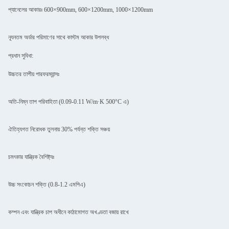
প্যানেলের আকারঃ 600×900mm, 600×1200mm, 1000×1200mm
ন্যূনতম অর্ডার পরিমাণের সাথে কাস্টম আকার উপলব্ধ
প্রধান সুবিধা:
উচ্চতর তাপীয় পারফরম্যান্সঃ
অতি-নিম্ন তাপ পরিবাহিতা (0.09-0.11 W/m·K 500°C এ)
ঐতিহ্যগত নিরোধক তুলনায় 30% পর্যন্ত শক্তি সঞ্চয়
চমৎকার যান্ত্রিক বৈশিষ্ট্যঃ
উচ্চ সংকোচন শক্তি (0.8-1.2 এমপিএ)
কম্পন এবং যান্ত্রিক চাপ অধীনে কাঠামোগত অখণ্ডতা বজায় রাখে