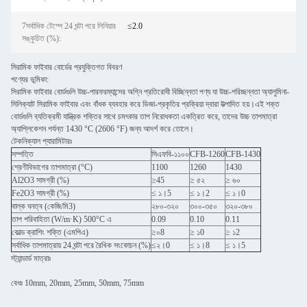
7সর্বাধিক টেম্পে 24 ঘন্টা পরে লিনিয়ার
≤2.0
সঙ্কুচিত (%):
সিরামিক ফাইবার বোর্ডের প্রযুক্তিগত বিবরণ
পণ্যের ভূমিকা:
সিরামিক ফাইবার বোর্ডগুলি উচ্চ-পারফরম্যান্সের অগ্নি প্রতিরোধী বিচ্ছিন্নতা পণ্য যা উচ্চ-পরিচ্ছন্নতা অ্যালুমিনা-
সিলিক্যাট সিরামিক ফাইবার এবং বাঁধক ব্যবহার করে ভিজা-প্রকৃতির প্রক্রিয়া দ্বারা উত্পাদিত হয়।এই শক্ত
বোর্ডগুলি ব্যতিক্রমী যান্ত্রিক শক্তির সাথে চমৎকার তাপ নিরোধকতা একত্রিত করে, তাদের উচ্চ তাপমাত্রা
অ্যাপ্লিকেশন পর্যন্ত 1430 °C (2606 °F) জন্য আদর্শ করে তোলে।
টেকনিক্যাল প্যারামিটারঃ
সম্পত্তি
সিএফবি-১১০০
CFB-1260
CFB-1430
শ্রেণীবিভাগের তাপমাত্রা (°C)
1100
1260
1430
Al2O3 সামগ্রী (%)
≥45
≥ ৫২
≥ ৬০
Fe2O3 সামগ্রী (%)
≤ ১।5
≤ ১।2
≤ ১।0
বাল্ক ঘনত্ব (কেজি/মি3)
২৮০-৩২০
৩০০-৩৫০
৩২০-৩৮০
তাপ পরিবাহিতা (W/m·K) 500°C এ
0.09
0.10
0.11
কোল্ড ক্রাশিং শক্তি (এমপিএ)
≥০8
≥ ১0
≥ ১2
সর্বাধিক তাপমাত্রায় 24 ঘন্টা পরে রৈখিক সংকোচন (%)
≤২।0
≤ ১।8
≤ ১।5
স্ট্যান্ডার্ড মাত্রাঃ
বেধঃ 10mm, 20mm, 25mm, 50mm, 75mm