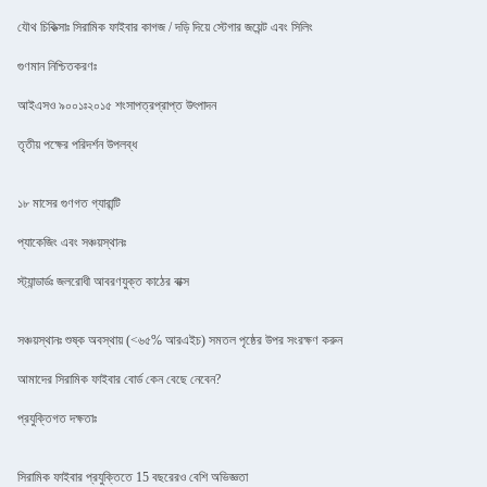
যৌথ চিকিত্সাঃ সিরামিক ফাইবার কাগজ / দড়ি দিয়ে স্টেগার জয়েন্ট এবং সিলিং
গুণমান নিশ্চিতকরণঃ
আইএসও ৯০০১ঃ২০১৫ শংসাপত্রপ্রাপ্ত উৎপাদন
তৃতীয় পক্ষের পরিদর্শন উপলব্ধ
১৮ মাসের গুণগত গ্যারান্টি
প্যাকেজিং এবং সঞ্চয়স্থানঃ
স্ট্যান্ডার্ডঃ জলরোধী আবরণযুক্ত কাঠের বাক্স
সঞ্চয়স্থানঃ শুষ্ক অবস্থায় (<৬৫% আরএইচ) সমতল পৃষ্ঠের উপর সংরক্ষণ করুন
আমাদের সিরামিক ফাইবার বোর্ড কেন বেছে নেবেন?
প্রযুক্তিগত দক্ষতাঃ
সিরামিক ফাইবার প্রযুক্তিতে 15 বছরেরও বেশি অভিজ্ঞতা