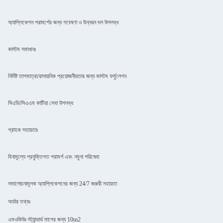
অ্যাপ্লিকেশন পরামর্শের জন্য গবেষণা ও উন্নয়ন দল উপলব্ধ
কাস্টম সমাধানঃ
নির্দিষ্ট তাপমাত্রা/রাসায়নিক প্রয়োজনীয়তার জন্য কাস্টম ফর্মুলেশন
সিএডি/সিএএম কাটিয়া সেবা উপলব্ধ
গ্রাহক সহায়তাঃ
বিনামূল্যে প্রযুক্তিগত পরামর্শ এবং নমুনা পরিষেবা
সমালোচনামূলক অ্যাপ্লিকেশনের জন্য 24/7 জরুরী সহায়তা
অর্ডার তথ্যঃ
এমওকিউঃ স্ট্যান্ডার্ড মাপের জন্য 10m2