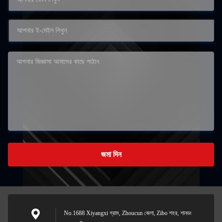
জমা দিন
No.1688 Xiyangxi গ্রাম, Zhoucun জেলা, Zibo শহর, শানডং