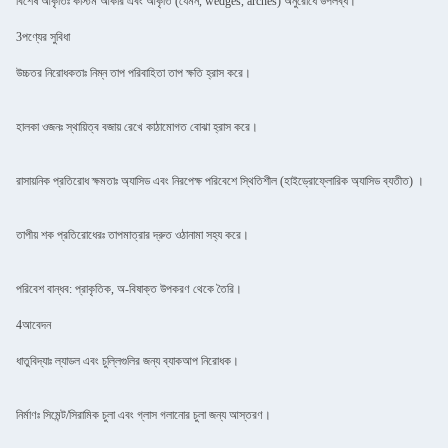
বিশেষ আকৃতিঃ কাস্টম আকার এবং আকৃতি (যেমন, wedges, arches) অনুরোধে উপলব্ধ।
3পণ্যের সুবিধা
উচ্চতর নিরোধকতাঃ নিম্ন তাপ পরিবাহিতা তাপ ক্ষতি হ্রাস করে।
হালকা ওজনঃ স্থায়িত্ব বজায় রেখে কাঠামোগত বোঝা হ্রাস করে।
রাসায়নিক প্রতিরোধ ক্ষমতাঃ অ্যাসিড এবং নিরপেক্ষ পরিবেশে স্থিতিশীল (হাইড্রোফ্লোরিক অ্যাসিড ব্যতীত) ।
তাপীয় শক প্রতিরোধেরঃ তাপমাত্রার দ্রুত ওঠানামা সহ্য করে।
পরিবেশ বান্ধব: প্রাকৃতিক, অ-বিষাক্ত উপকরণ থেকে তৈরি।
4আবেদন
ধাতুবিদ্যাঃ ল্যাডল এবং চুল্লিগুলির জন্য ব্যাকআপ নিরোধক।
নির্মাণঃ সিমেন্ট/সিরামিক চুলা এবং গ্লাস গলানোর চুলা জন্য আস্তরণ।