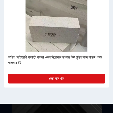
অগ্নি প্রতিরোধী মালাইট হালকা ওজন নিরোধক আগুনের ইট চুল্লি জন্য হালকা ওজন
আগুনের ইট
সেরা দাম পান