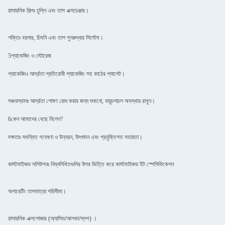
রাসায়নিক শিল্পঃ চুল্লি এবং তাপ এক্সচেঞ্জার।
শক্তিঃ বয়লার, চিমনি এবং তাপ পুনরুদ্ধার সিস্টেম।
5প্যাকেজিং ও স্টোরেজ
প্যাকেজিংঃ আর্দ্রতা প্রতিরোধী প্যাকেজিং সহ কাঠের প্যালেট।
সঞ্চয়স্থানঃ আর্দ্রতা শোষণ রোধ করার জন্য শুকনো, বায়ুচলাচল অবস্থায় রাখুন।
6কেন আমাদের বেছে নিলেন?
দক্ষতাঃ সমন্বিত গবেষণা ও উন্নয়ন, উৎপাদন এবং প্রযুক্তিগত সহায়তা।
কাস্টমাইজড সলিউশনঃ নিম্নলিখিতগুলির উপর ভিত্তি করে কাস্টমাইজড ইট স্পেসিফিকেশন
অপারেটিং তাপমাত্রা পরিসীমা।
রাসায়নিক এক্সপোজার (অ্যাসিড/আলকা/স্লগ) ।