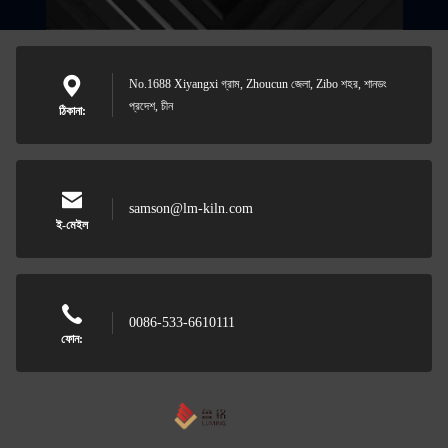
No.1688 Xiyangxi গ্রাম, Zhoucun জেলা, Zibo শহর, শানডং
প্রদেশ, চীন
ঠিকানা:
samson@lm-kiln.com
ই-মেইল
0086-533-6610111
ফোন: