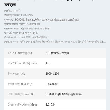
সর্বোত্তম
উৎপত্তি স্থল: চীন
পরিচিতিমুলক নাম: LUMING
সাক্ষ্যদান: ISO9001, Patents,Work safety standardization certificate
ন্যূনতম চাহিদার পরিমাণ: 5 মেট্রিক টন
প্যাকেজিং বিবরণ: স্ট্যান্ডার্ড রপ্তানি কাঠের তৃণশয্যা
ডেলিভারি সময়: কাস্টম পণ্য 5-45 দিন
পরিশোধের শর্ত: এল/সি, টি/টি, ওয়েস্টার্ন ইউনিয়ন,
যোগানের ক্ষমতা: বার্ষিক উত্পাদন কাস্টেবল, প্রিফর্মস এবং ব্রিক সহ সমস্ত ধরণের রিফ্র্যাক্টরি উপকরণগুলির 120,000 মেট্রি
1Al2O3 বিষয়বস্তু (%):
≤10 (সিআইও 2 সমৃদ্ধ)
2Fe2O3 সামগ্রী (%) সর্বোচ্চ:
1.5
3অবাধ্যতা (°সে):
1000–1200
4বাল্ক ঘনত্ব (G/Cm³):
0.45–0.80
5তাপ পরিবাহিতা (W/m·K):
0.08–0.15 (800 ডিগ্রি সেন্টিগ্রেডে)
6কোল্ড ক্রাশিং স্ট্রেংথ (Mpa):
1.0–5.0