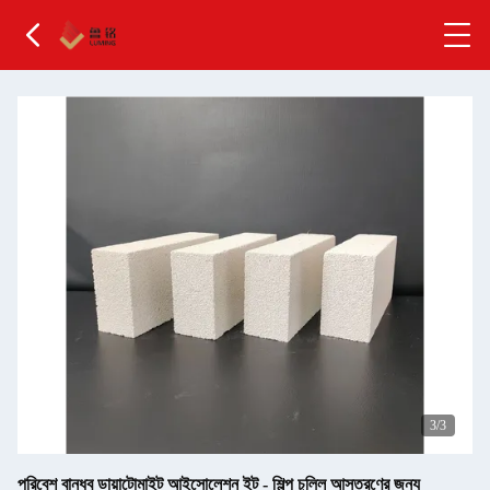
3
/3
পরিবেশ বান্ধব ডায়াটোমাইট আইসোলেশন ইট - শিল্প চুল্লি আস্তরণের জন্য