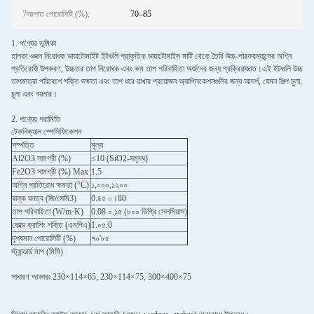
7আপাত পোরোসিটি (%):
70–85
1. পণ্যের ভূমিকা
হালকা ওজন নিরোধক ডায়াটোমাইট ইটগুলি প্রাকৃতিক ডায়াটোমাইস মাটি থেকে তৈরি উচ্চ-পারফরম্যান্সের অগ্নি
প্রতিরোধী উপকরণ, উচ্চতর তাপ নিরোধক এবং কম তাপ পরিবাহিতা অর্জনের জন্য প্রক্রিয়াজাত।এই ইটগুলি উচ্চ
তাপমাত্রা পরিবেশে শক্তি দক্ষতা এবং তাপ ধরে রাখার প্রয়োজন অ্যাপ্লিকেশনগুলির জন্য আদর্শ, যেমন শিল্প চুলা,
চুলা এবং বয়লার।
2. পণ্যের পরামিতি
টেকনিক্যাল স্পেসিফিকেশন
সম্পত্তি
মূল্য
Al2O3 সামগ্রী (%)
≤10 (SiO2-সমৃদ্ধ)
Fe2O3 সামগ্রী (%) Max
1.5
অগ্নি প্রতিরোধ ক্ষমতা (°C)
১,০০০,১২০০
বাল্ক ঘনত্ব (জি/সেমি3)
0.৪৫ ০।80
তাপ পরিবাহিতা (W/m·K)
0.08 ০.১৫ (৮০০ ডিগ্রি সেলসিয়াস)
কোল্ড ক্রাশিং শক্তি (এমপিএ)
1.০৫.0
দৃশ্যমান পোরোসিটি (%)
৭০'৮৫
স্ট্যান্ডার্ড মাপ (মিমি)
সাধারণ আকারঃ 230×114×65, 230×114×75, 300×400×75