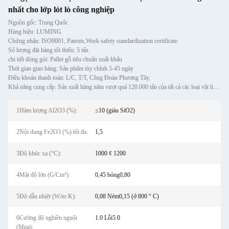
nhất cho lớp lót lò công nghiệp
Nguồn gốc: Trung Quốc
Hàng hiệu: LUMING
Chứng nhận: ISO9001, Patents,Work safety standardization certificate
Số lượng đặt hàng tối thiểu: 5 tấn
chi tiết đóng gói: Pallet gỗ tiêu chuẩn xuất khẩu
Thời gian giao hàng: Sản phẩm tùy chỉnh 5-45 ngày
Điều khoản thanh toán: L/C, T/T, Công Đoàn Phương Tây,
Khả năng cung cấp: Sản xuất hàng năm vượt quá 120.000 tấn của tất cả các loại vật liệu chịu lửa bao gồm các diễn viên,
1Hàm lượng Al2O3 (%):
≤10 (giàu SiO2)
2Nội dung Fe2O3 (%) tối đa:
1,5
3Độ khúc xạ (°C):
1000 ¢ 1200
4Mật độ lớn (G/Cm³):
0,45 bóng0,80
5Độ dẫn nhiệt (W/m·K):
0,08 Ném0,15 (ở 800 ° C)
6Cường độ nghiền nguội
1.0 Lỗi5.0
(Mpa):