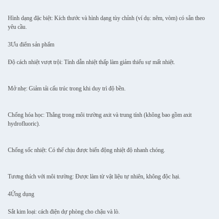
Hình dạng đặc biệt: Kích thước và hình dạng tùy chỉnh (ví dụ: nêm, vòm) có sẵn theo
yêu cầu.
3Ưu điểm sản phẩm
Độ cách nhiệt vượt trội: Tính dẫn nhiệt thấp làm giảm thiểu sự mất nhiệt.
Mở nhẹ: Giảm tải cấu trúc trong khi duy trì độ bền.
Chống hóa học: Thẳng trong môi trường axit và trung tính (không bao gồm axit
hydrofluoric).
Chống sốc nhiệt: Có thể chịu được biến động nhiệt độ nhanh chóng.
Tương thích với môi trường: Được làm từ vật liệu tự nhiên, không độc hại.
4Ứng dụng
Sắt kim loại: cách điện dự phòng cho chậu và lò.