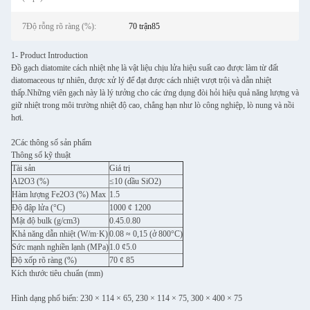
7Độ rỗng rõ ràng (%):
70 trận85
1- Product Introduction
Đồ gạch diatomite cách nhiệt nhẹ là vật liệu chịu lửa hiệu suất cao được làm từ đất
diatomaceous tự nhiên, được xử lý để đạt được cách nhiệt vượt trội và dẫn nhiệt
thấp.Những viên gạch này là lý tưởng cho các ứng dụng đòi hỏi hiệu quả năng lượng và
giữ nhiệt trong môi trường nhiệt độ cao, chẳng hạn như lò công nghiệp, lò nung và nồi
hơi.
2Các thông số sản phẩm
Thông số kỹ thuật
Tài sản
Giá trị
Al2O3 (%)
≤10 (dầu SiO2)
Hàm lượng Fe2O3 (%) Max
1.5
Độ đập lửa (°C)
1000 ¢ 1200
Mật độ bulk (g/cm3)
0.45.0.80
Khả năng dẫn nhiệt (W/m·K)
0.08 ≈ 0,15 (ở 800°C)
Sức mạnh nghiền lạnh (MPa)
1.0 ¢5.0
Độ xốp rõ ràng (%)
70 ¢ 85
Kích thước tiêu chuẩn (mm)
Hình dạng phổ biến: 230 × 114 × 65, 230 × 114 × 75, 300 × 400 × 75