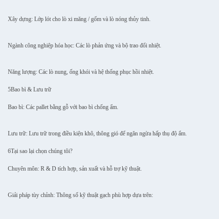
Xây dựng: Lớp lót cho lò xi măng / gốm và lò nóng thủy tinh.
Ngành công nghiệp hóa học: Các lò phản ứng và bộ trao đổi nhiệt.
Năng lượng: Các lò nung, ống khói và hệ thống phục hồi nhiệt.
5Bao bì & Lưu trữ
Bao bì: Các pallet bằng gỗ với bao bì chống ẩm.
Lưu trữ: Lưu trữ trong điều kiện khô, thông gió để ngăn ngừa hấp thụ độ ẩm.
6Tại sao lại chọn chúng tôi?
Chuyên môn: R & D tích hợp, sản xuất và hỗ trợ kỹ thuật.
Giải pháp tùy chỉnh: Thông số kỹ thuật gạch phù hợp dựa trên: