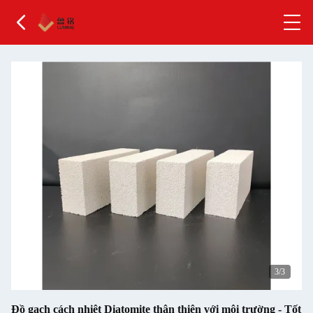
3
/3
Đồ gạch cách nhiệt Diatomite thân thiện với môi trường - Tốt