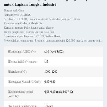
untuk Lapisan Tungku Industri
Tempat asal: Cina
Nama merek: LUMING
Sertifikasi: ISO9001, Patents,Work safety standardization certificate
Kuantitas min Order: 5 Metrik Ton
Kemasan rincian: Pallet kayu standar ekspor
Waktu pengiriman: Produk khusus 5-45 hari
Syarat-syarat pembayaran: L/C, T/T, Serikat Barat,
Menyediakan kemampuan: Produksi tahunan melebihi 120.000 metrik ton semua jenis bahan refraktori termasuk castable, preform
1Kandungan Al2O3 (%):
≤10 (kaya SiO2)
2Konten fe2o3 (%) maks:
1.5
3Refraktori (°C):
1000–1200
4Kepadatan Massal (G/Cm³):
0.45-0.80
5Konduktivitas termal
0,08-0,15 (pada 800 ° C)
(W/m·K):
6Kekuatan Penghancuran
1.0–5.0