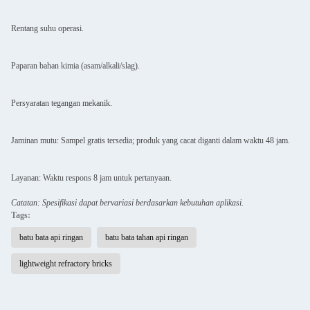
Rentang suhu operasi.
Paparan bahan kimia (asam/alkali/slag).
Persyaratan tegangan mekanik.
Jaminan mutu: Sampel gratis tersedia; produk yang cacat diganti dalam waktu 48 jam.
Layanan: Waktu respons 8 jam untuk pertanyaan.
Catatan: Spesifikasi dapat bervariasi berdasarkan kebutuhan aplikasi.
Tags:
batu bata api ringan
batu bata tahan api ringan
lightweight refractory bricks