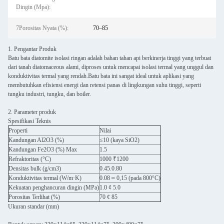
Dingin (Mpa):
7Porositas Nyata (%):
70–85
1. Pengantar Produk
Batu bata diatomite isolasi ringan adalah bahan tahan api berkinerja tinggi yang terbuat
dari tanah diatomaceous alami, diproses untuk mencapai isolasi termal yang unggul dan
konduktivitas termal yang rendah.Batu bata ini sangat ideal untuk aplikasi yang
membutuhkan efisiensi energi dan retensi panas di lingkungan suhu tinggi, seperti
tungku industri, tungku, dan boiler.
2. Parameter produk
Spesifikasi Teknis
Properti
Nilai
Kandungan Al2O3 (%)
≤10 (kaya SiO2)
Kandungan Fe2O3 (%) Max
1.5
Refraktoritas (°C)
1000 ₹1200
Densitas bulk (g/cm3)
0.45.0.80
Konduktivitas termal (W/m·K)
0.08 ≈ 0,15 (pada 800°C)
Kekuatan penghancuran dingin (MPa)
1.0 ¢ 5.0
Porositas Terlihat (%)
70 ¢ 85
Ukuran standar (mm)