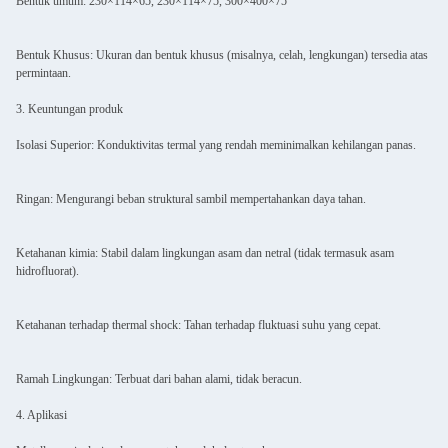
Bentuk umum: 230×114×65, 230×114×75, 300×400×75
Bentuk Khusus: Ukuran dan bentuk khusus (misalnya, celah, lengkungan) tersedia atas
permintaan.
3. Keuntungan produk
Isolasi Superior: Konduktivitas termal yang rendah meminimalkan kehilangan panas.
Ringan: Mengurangi beban struktural sambil mempertahankan daya tahan.
Ketahanan kimia: Stabil dalam lingkungan asam dan netral (tidak termasuk asam
hidrofluorat).
Ketahanan terhadap thermal shock: Tahan terhadap fluktuasi suhu yang cepat.
Ramah Lingkungan: Terbuat dari bahan alami, tidak beracun.
4. Aplikasi