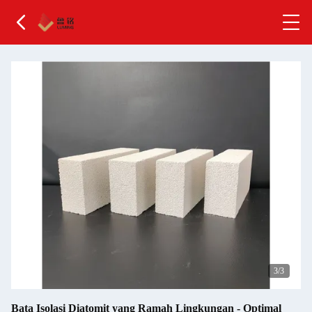
3
/3
Bata Isolasi Diatomit yang Ramah Lingkungan - Optimal