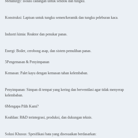
Metallurgy: isolasi cadangan untuk sendok dan tungku.
Konstruksi: Lapisan untuk tungku semen/keramik dan tungku peleburan kaca.
Industri kimia: Reaktor dan penukar panas.
Energi: Boiler, cerobong asap, dan sistem pemulihan panas.
5Pengemasan & Penyimpanan
Kemasan: Palet kayu dengan kemasan tahan kelembaban.
Penyimpanan: Simpan di tempat yang kering dan berventilasi agar tidak menyerap
kelembaban.
6Mengapa Pilih Kami?
Keahlian: R&D terintegrasi, produksi, dan dukungan teknis.
Solusi Khusus: Spesifikasi bata yang disesuaikan berdasarkan: