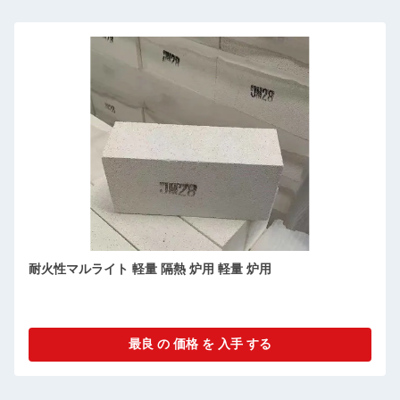
耐火性マルライト 軽量 隔熱 炉用 軽量 炉用
最良 の 価格 を 入手 する