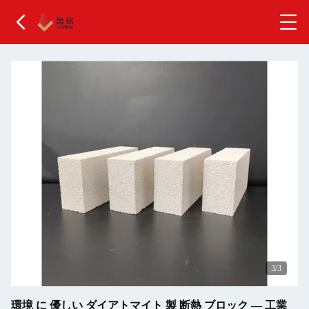
3
/3
環境 に 優しい ダイアトマイト 製 断熱 ブロック ― 工業