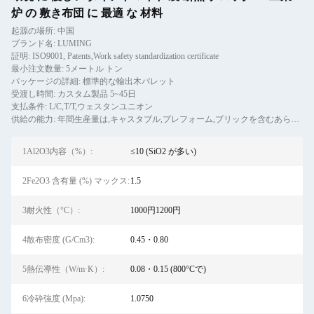
炉 の 敷き布団 に 最適 な 材料
起源の場所: 中国
ブランド名: LUMING
証明: ISO9001, Patents,Work safety standardization certificate
最小注文数量: 5メートル トン
パッケージの詳細: 標準的な輸出木パレット
受渡し時間: カスタム製品 5~45日
支払条件: L/C,T/T,ウェスタンユニオン
供給の能力: 年間生産量は,キャスタブル,プレフォーム,ブリックを含むあらゆる種類の耐火材料の12万トンを超えています.
1Al2O3内容（%）:
≤10 (SiO2 が多い)
2Fe2O3 含有量 (%) マックス:
1.5
3耐火性（°C）:
1000円1200円
4散布密度 (G/Cm3):
0.45・0.80
5熱伝導性（W/m·K）:
0.08・0.15 (800°Cで)
6冷砕強度 (Mpa):
1.0750