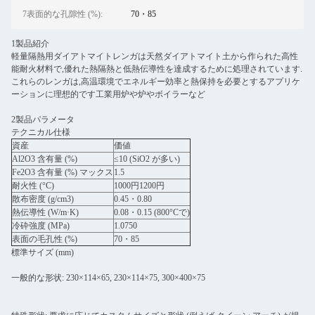
7表面的な孔隙性 (%):
70・85
1製品紹介
軽量隔熱用ダイアトマイトレンガは天然ダイアトマイト土から作られた高性
能耐火材料で,優れた熱隔熱と低熱伝導性を達成するために処理されています.
これらのレンガは,高温環境でエネルギー効率と熱保持を必要とするアプリケ
ーションに理想的です工業用炉や炉やボイラーなど
2製品パラメータ
テクニカル仕様
資産
価値
Al2O3 含有量 (%)
≤10 (SiO2 が多い)
Fe2O3 含有量 (%) マックス
1.5
耐火性 (°C)
1000円1200円
散布密度 (g/cm3)
0.45・0.80
熱伝導性 (W/m·K)
0.08・0.15 (800°Cで)
冷砕強度 (MPa)
1.0750
表面の毛孔性 (%)
70・85
標準サイズ (mm)
一般的な形状: 230×114×65, 230×114×75, 300×400×75