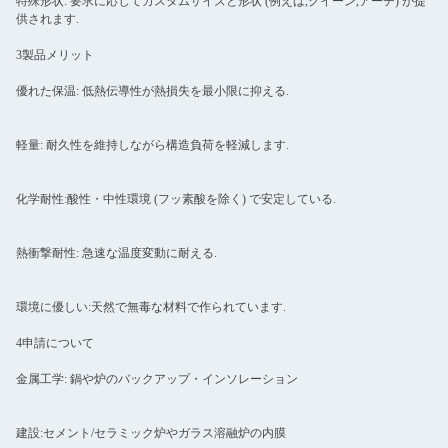
特殊形状: 要求に応じてカスタムサイズと形状 (例えば,クイーン,アーチ) が提
供されます.
3製品メリット
優れた保温: 低熱伝導性が熱損失を最小限に抑える.
軽量: 耐久性を維持しながら構造負荷を軽減します.
化学耐性:酸性・中性環境 (フッ素酸を除く) で安定している.
熱衝撃耐性: 急速な温度変動に耐える.
環境に優しい:天然で無毒な材料で作られています.
4申請について
金属工学: 鍋や炉のバックアップ・インソレーション
建設:セメント/セラミック炉やガラス溶融炉の内膜