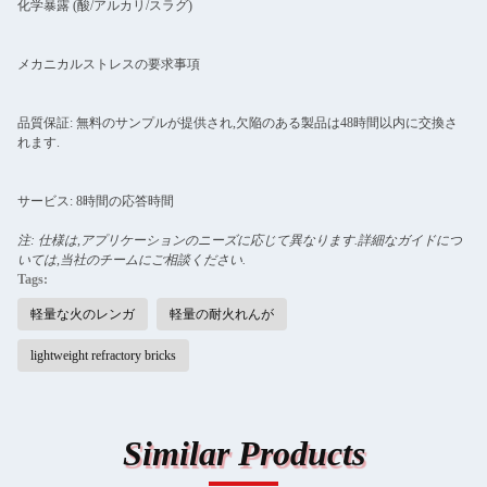
化学暴露 (酸/アルカリ/スラグ)
メカニカルストレスの要求事項
品質保証: 無料のサンプルが提供され,欠陥のある製品は48時間以内に交換さ
れます.
サービス: 8時間の応答時間
注: 仕様は,アプリケーションのニーズに応じて異なります.詳細なガイドにつ
いては,当社のチームにご相談ください.
Tags:
軽量な火のレンガ
軽量の耐火れんが
lightweight refractory bricks
Similar Products