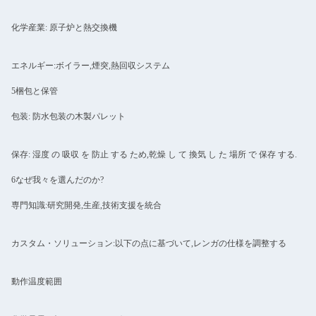
化学産業: 原子炉と熱交換機
エネルギー:ボイラー,煙突,熱回収システム
5梱包と保管
包装: 防水包装の木製パレット
保存: 湿度 の 吸収 を 防止 する ため,乾燥 し て 換気 し た 場所 で 保存 する.
6なぜ我々を選んだのか?
専門知識:研究開発,生産,技術支援を統合
カスタム・ソリューション:以下の点に基づいて,レンガの仕様を調整する
動作温度範囲