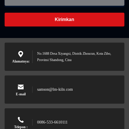
Kirimkan
No.1688 Desa Xiyangxi, Distrik Zhoucun, Kota Zibo,
Provinsi Shandong, Cina
Alamatnya:
samson@lm-kiln.com
E-mail
0086-533-6610111
Telepon :