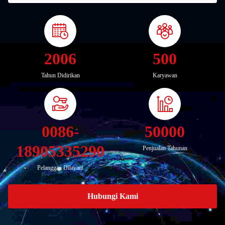
2006
500
Tahun Didirikan
Karyawan
0086-
50000
18905335290
Penjualan Tahunan
Pelanggan Dilayani
Hubungi Kami