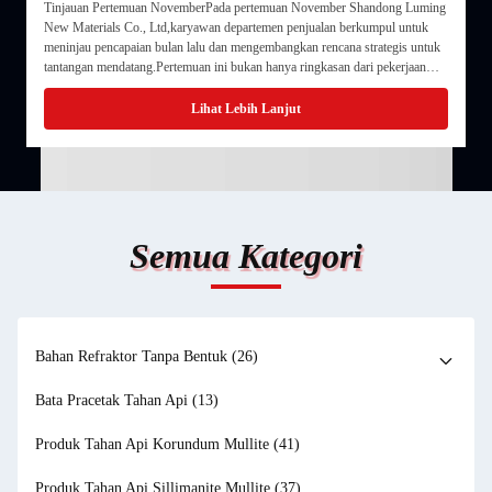
l
Tinjauan Pertemuan NovemberPada pertemuan November Shandong Luming
S
b
New Materials Co., Ltd,karyawan departemen penjualan berkumpul untuk
C
al
meninjau pencapaian bulan lalu dan mengembangkan rencana strategis untuk
t
tantangan mendatang.Pertemuan ini bukan hanya ringkasan dari pekerjaan
p
masa lalu, tetapi ...
L
Lihat Lebih Lanjut
Semua Kategori
Bahan Refraktor Tanpa Bentuk
(26)
Bata Pracetak Tahan Api
(13)
Produk Tahan Api Korundum Mullite
(41)
Produk Tahan Api Sillimanite Mullite
(37)