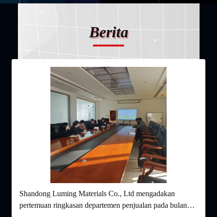
Berita
Shandong Luming Materials Co., Ltd mengadakan
K
pertemuan ringkasan departemen penjualan pada bulan
i
November
p