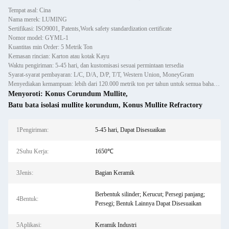
Tempat asal: Cina
Nama merek: LUMING
Sertifikasi: ISO9001, Patents,Work safety standardization certificate
Nomor model: GYML-1
Kuantitas min Order: 5 Metrik Ton
Kemasan rincian: Karton atau kotak Kayu
Waktu pengiriman: 5-45 hari, dan kustomisasi sesuai permintaan tersedia
Syarat-syarat pembayaran: L/C, D/A, D/P, T/T, Western Union, MoneyGram
Menyediakan kemampuan: lebih dari 120.000 metrik ton per tahun untuk semua bahan tahan api cor, pracetak dan batu bata
Menyoroti:
Konus Corundum Mullite
,
Batu bata isolasi mullite korundum
,
Konus Mullite Refractory
1Pengiriman:
5-45 hari, Dapat Disesuaikan
2Suhu Kerja:
1650℃
3Jenis:
Bagian Keramik
Berbentuk silinder; Kerucut; Persegi panjang;
4Bentuk:
Persegi; Bentuk Lainnya Dapat Disesuaikan
5Aplikasi:
Keramik Industri