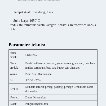
Tempat Asal: Shandong, Cina
Suhu kerja: 1650°C
Produk ini termasuk dalam kategori Keramik Refractories Al2O3-
SiO2.
Parameter teknis:
Nama
LUMING
merek:
Nama
Batch kecil ukuran kustom, gaya sewenang-wenang, batu bata
produk:
mullite corundum, batu bata bubuk cair tahan api
Warna:
Putih Atau Disesuaikan
Isi:
Al2O3> 75%
Silinder; kerucut; persegi panjang; persegi; Bentuk lain dapat
Bentuk:
disesuaikan
Ukuran:
Dapat Disesuaikan
Paket:
Pengisi kayu/tas ton