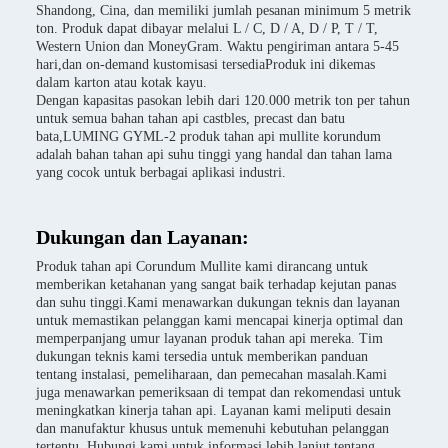
Shandong, Cina, dan memiliki jumlah pesanan minimum 5 metrik
ton. Produk dapat dibayar melalui L / C, D / A, D / P, T / T,
Western Union dan MoneyGram. Waktu pengiriman antara 5-45
hari,dan on-demand kustomisasi tersediaProduk ini dikemas
dalam karton atau kotak kayu.
Dengan kapasitas pasokan lebih dari 120.000 metrik ton per tahun
untuk semua bahan tahan api castbles, precast dan batu
bata,LUMING GYML-2 produk tahan api mullite korundum
adalah bahan tahan api suhu tinggi yang handal dan tahan lama
yang cocok untuk berbagai aplikasi industri.
Dukungan dan Layanan:
Produk tahan api Corundum Mullite kami dirancang untuk
memberikan ketahanan yang sangat baik terhadap kejutan panas
dan suhu tinggi.Kami menawarkan dukungan teknis dan layanan
untuk memastikan pelanggan kami mencapai kinerja optimal dan
memperpanjang umur layanan produk tahan api mereka. Tim
dukungan teknis kami tersedia untuk memberikan panduan
tentang instalasi, pemeliharaan, dan pemecahan masalah.Kami
juga menawarkan pemeriksaan di tempat dan rekomendasi untuk
meningkatkan kinerja tahan api. Layanan kami meliputi desain
dan manufaktur khusus untuk memenuhi kebutuhan pelanggan
tertentu. Hubungi kami untuk informasi lebih lanjut tentang