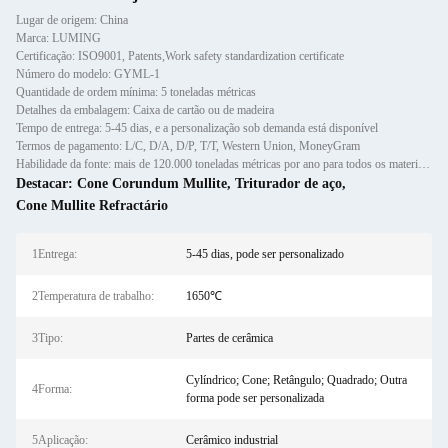
Lugar de origem: China
Marca: LUMING
Certificação: ISO9001, Patents,Work safety standardization certificate
Número do modelo: GYML-1
Quantidade de ordem mínima: 5 toneladas métricas
Detalhes da embalagem: Caixa de cartão ou de madeira
Tempo de entrega: 5-45 dias, e a personalização sob demanda está disponível
Termos de pagamento: L/C, D/A, D/P, T/T, Western Union, MoneyGram
Habilidade da fonte: mais de 120.000 toneladas métricas por ano para todos os materiais refratários, tais como caixotes,
Destacar:
Cone Corundum Mullite
,
Triturador de aço
,
Cone Mullite Refractário
1Entrega:
5-45 dias, pode ser personalizado
2Temperatura de trabalho:
1650℃
3Tipo:
Partes de cerâmica
Cylíndrico; Cone; Retângulo; Quadrado; Outra
4Forma:
forma pode ser personalizada
5Aplicação:
Cerâmico industrial