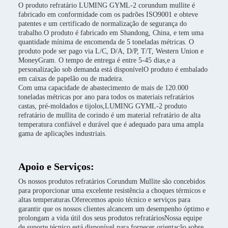
O produto refratário LUMING GYML-2 corundum mullite é
fabricado em conformidade com os padrões ISO9001 e obteve
patentes e um certificado de normalização de segurança do
trabalho.O produto é fabricado em Shandong, China, e tem uma
quantidade mínima de encomenda de 5 toneladas métricas. O
produto pode ser pago via L/C, D/A, D/P, T/T, Western Union e
MoneyGram. O tempo de entrega é entre 5-45 dias,e a
personalização sob demanda está disponívelO produto é embalado
em caixas de papelão ou de madeira.
Com uma capacidade de abastecimento de mais de 120.000
toneladas métricas por ano para todos os materiais refratários
castas, pré-moldados e tijolos,LUMING GYML-2 produto
refratário de mullita de corindo é um material refratário de alta
temperatura confiável e durável que é adequado para uma ampla
gama de aplicações industriais.
Apoio e Serviços:
Os nossos produtos refratários Corundum Mullite são concebidos
para proporcionar uma excelente resistência a choques térmicos e
altas temperaturas.Oferecemos apoio técnico e serviços para
garantir que os nossos clientes alcancem um desempenho óptimo e
prolongam a vida útil dos seus produtos refratáriosNossa equipe
de suporte técnico está disponível para fornecer orientação sobre