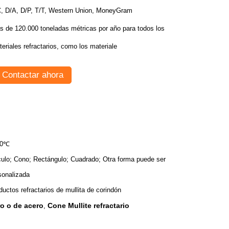
C, D/A, D/P, T/T, Western Union, MoneyGram
s de 120.000 toneladas métricas por año para todos los
eriales refractarios, como los materiale
Contactar ahora
50℃
culo; Cono; Rectángulo; Cuadrado; Otra forma puede ser
sonalizada
ductos refractarios de mullita de corindón
ro o de acero
Cone Mullite refractario
,