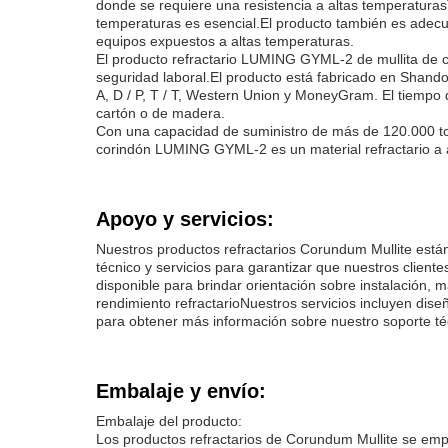
donde se requiere una resistencia a altas temperaturas
temperaturas es esencial.El producto también es adecua
equipos expuestos a altas temperaturas.
El producto refractario LUMING GYML-2 de mullita de c
seguridad laboral.El producto está fabricado en Shando
A, D / P, T / T, Western Union y MoneyGram. El tiempo 
cartón o de madera.
Con una capacidad de suministro de más de 120.000 tonel
corindón LUMING GYML-2 es un material refractario a a
Apoyo y servicios:
Nuestros productos refractarios Corundum Mullite está
técnico y servicios para garantizar que nuestros client
disponible para brindar orientación sobre instalación
rendimiento refractarioNuestros servicios incluyen dise
para obtener más información sobre nuestro soporte téc
Embalaje y envío:
Embalaje del producto:
Los productos refractarios de Corundum Mullite se emp