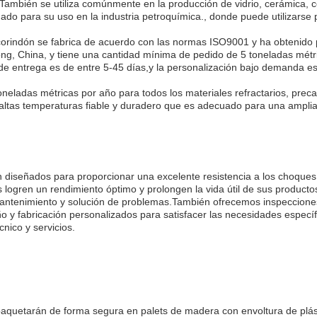
También se utiliza comúnmente en la producción de vidrio, cerámica, ce
do para su uso en la industria petroquímica., donde puede utilizarse p
orindón se fabrica de acuerdo con las normas ISO9001 y ha obtenido p
ng, China, y tiene una cantidad mínima de pedido de 5 toneladas métri
de entrega es de entre 5-45 días,y la personalización bajo demanda e
adas métricas por año para todos los materiales refractarios, precasts 
ltas temperaturas fiable y duradero que es adecuado para una amplia 
n diseñados para proporcionar una excelente resistencia a los choque
es logren un rendimiento óptimo y prolongen la vida útil de sus product
, mantenimiento y solución de problemas.También ofrecemos inspeccione
ño y fabricación personalizados para satisfacer las necesidades especí
nico y servicios.
aquetarán de forma segura en palets de madera con envoltura de plást