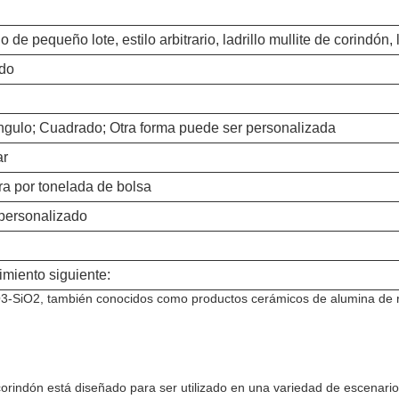
e pequeño lote, estilo arbitrario, ladrillo mullite de corindón, l
ado
ngulo; Cuadrado; Otra forma puede ser personalizada
ar
a por tonelada de bolsa
 personalizado
imiento siguiente:
O3-SiO2, también conocidos como productos cerámicos de alumina de rubí
rindón está diseñado para ser utilizado en una variedad de escenarios 