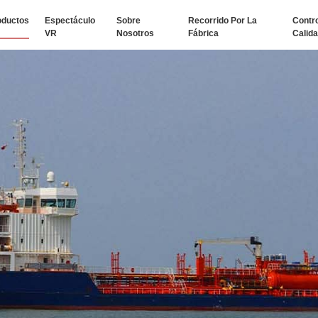
oductos
Espectáculo
Sobre
Recorrido Por La
Contr
VR
Nosotros
Fábrica
Calid