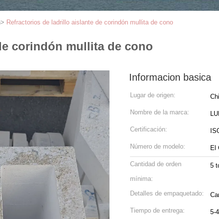
n
>
Refractorios de ladrillo aislante de corindón mullita de cono
 de corindón mullita de cono
Informacion basica
Lugar de origen:
Ch
Nombre de la marca:
LU
Certificación:
ISO
Número de modelo:
El
Cantidad de orden
5 
mínima:
Detalles de empaquetado:
Ca
Tiempo de entrega:
5-4