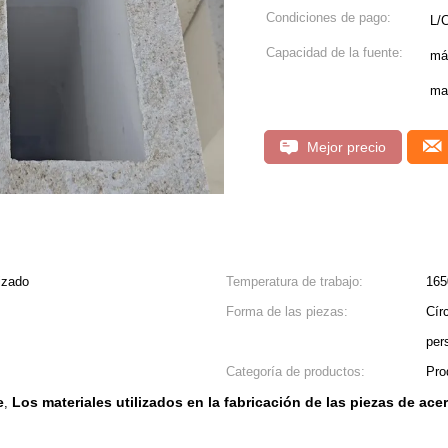
Condiciones de pago:
L/
Capacidad de la fuente:
má
mat
Mejor precio
izado
Temperatura de trabajo:
16
Forma de las piezas:
Cír
per
Categoría de productos:
Pro
e
Los materiales utilizados en la fabricación de las piezas de ace
,