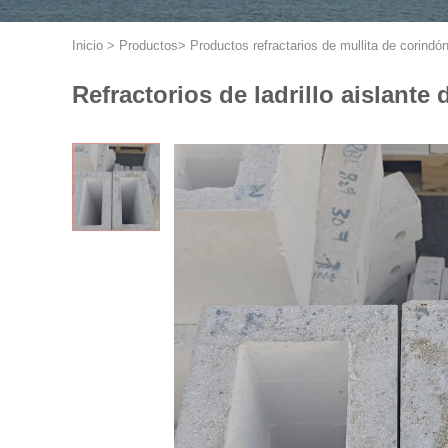
Inicio
>
Productos
>
Productos refractarios de mullita de corindó
Refractorios de ladrillo aislante