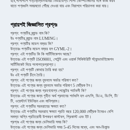
হবে,পাশাপাশি গন্তব্যস্থলআমরা নির্ভরযোগ্য শিপিং কোম্পানিগুলির সঙ্গে কাজ করব
যাতে পণ্যগুলি সময়মতো পৌঁছে দেওয়া যায় এবং নিরাপদে পরিচালনা করা যায়।
প্রায়শই জিজ্ঞাসিত প্রশ্নঃ
প্রশ্ন: পণ্যটির ব্র্যান্ড নাম কি?
উঃ পণ্যটির ব্র্যান্ড নাম LUMING।
প্রশ্ন: পণ্যটির মডেল নম্বর কি?
উত্তরঃ পণ্যটির মডেল নম্বর হল GYML-2।
প্রশ্ন: এই পণ্যটির কি কি সার্টিফিকেশন আছে?
উত্তরঃ এই পণ্যটি ISO9001, পেটেন্ট এবং ওয়ার্ক সিকিউরিটি স্ট্যান্ডার্ডাইজেশন
সার্টিফিকেট দিয়ে শংসাপত্রপ্রাপ্ত।
প্রশ্ন: এই পণ্যটি কোথায় তৈরি করা হয়?
উঃ এই পণ্যটি চীনে তৈরি।
প্রশ্ন: এই পণ্যের জন্য ন্যূনতম অর্ডার পরিমাণ কত?
উত্তরঃ এই পণ্যের জন্য ন্যূনতম অর্ডার পরিমাণ 5 মেট্রিক টন।
প্রশ্ন: এই পণ্যের জন্য গ্রহণযোগ্য পেমেন্টের শর্তাবলী কি?
উত্তরঃ এই পণ্যের জন্য গৃহীত অর্থ প্রদানের শর্তগুলি হল এল/সি, ডি/এ, ডি/পি, টি/
টি, ওয়েস্টার্ন ইউনিয়ন এবং মানিগ্রাম।
প্রশ্ন: এই পণ্যটির সরবরাহের ক্ষমতা কত?
উত্তরঃ এই পণ্যটির সরবরাহ ক্ষমতা প্রতি বছর 120,000 মেট্রিক টনেরও বেশি
সমস্ত অগ্নি প্রতিরোধী উপকরণ কাস্টবল, প্রিকাস্ট এবং ইট।
প্রশ্নঃ এই পণ্যের জন্য ডেলিভারি সময় কি?
উত্তরঃ এই পণ্যের জন্য ডেলিভারি সময় 5-45 দিনের মধ্যে, এবং অন-ডিমান্ড