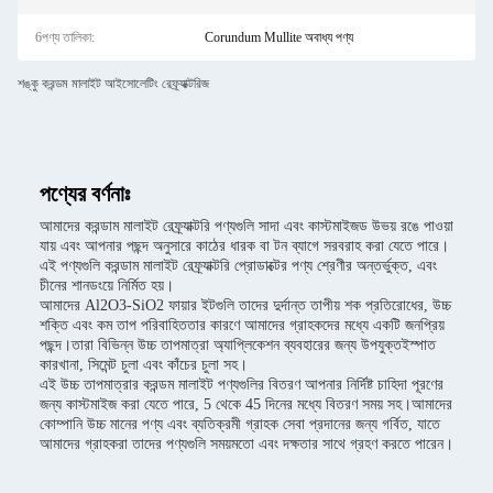
6পণ্য তালিকা:
Corundum Mullite অবাধ্য পণ্য
শঙ্কু করন্ডম মালাইট আইসোলেটিং রেফ্র্যাক্টরিজ
পণ্যের বর্ণনাঃ
আমাদের করন্ডাম মালাইট রেফ্র্যাক্টরি পণ্যগুলি সাদা এবং কাস্টমাইজড উভয় রঙে পাওয়া
যায় এবং আপনার পছন্দ অনুসারে কাঠের ধারক বা টন ব্যাগে সরবরাহ করা যেতে পারে।
এই পণ্যগুলি করন্ডাম মালাইট রেফ্র্যাক্টরি প্রোডাক্টের পণ্য শ্রেণীর অন্তর্ভুক্ত, এবং
চীনের শানডংয়ে নির্মিত হয়।
আমাদের Al2O3-SiO2 ফায়ার ইটগুলি তাদের দুর্দান্ত তাপীয় শক প্রতিরোধের, উচ্চ
শক্তি এবং কম তাপ পরিবাহিততার কারণে আমাদের গ্রাহকদের মধ্যে একটি জনপ্রিয়
পছন্দ।তারা বিভিন্ন উচ্চ তাপমাত্রা অ্যাপ্লিকেশন ব্যবহারের জন্য উপযুক্তইস্পাত
কারখানা, সিমেন্ট চুলা এবং কাঁচের চুলা সহ।
এই উচ্চ তাপমাত্রার করন্ডম মালাইট পণ্যগুলির বিতরণ আপনার নির্দিষ্ট চাহিদা পূরণের
জন্য কাস্টমাইজ করা যেতে পারে, 5 থেকে 45 দিনের মধ্যে বিতরণ সময় সহ।আমাদের
কোম্পানি উচ্চ মানের পণ্য এবং ব্যতিক্রমী গ্রাহক সেবা প্রদানের জন্য গর্বিত, যাতে
আমাদের গ্রাহকরা তাদের পণ্যগুলি সময়মতো এবং দক্ষতার সাথে গ্রহণ করতে পারেন।