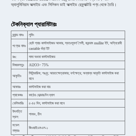
অ্যালুমিনিয়াম অক্সাইড এবং সিলিকন ডাই অক্সাইড রেফ্র্যাক্টরি পণ্য থেকে তৈরি।
টেকনিক্যাল প্যারামিটারঃ
ব্র্যান্ড নামঃ
লুমিং
ছোট প্যাচ কাস্টমাইজড আকার, স্বতঃস্ফূর্ত শৈলী, করন্ডাম mullite ইট, অগ্নিরোধী
পণ্যের নামঃ
castable গুঁড়া ইট
রঙ:
সাদা অথবা কাস্টমাইজড
বিষয়বস্তুঃ
Al2O3> 75%
সিলিন্ডারিক; শঙ্কু; আয়তক্ষেত্রাকার; বর্গক্ষেত্র; অন্যান্য আকৃতি কাস্টমাইজ করা
আকৃতিঃ
যাবে
আকারঃ
কাস্টমাইজ করা যায়
প্যাকেজঃ
কাঠের হোল্ডার/টন ব্যাগ
ডেলিভারিঃ
৫-৪৫ দিন, কাস্টমাইজ করা যাবে
উৎপত্তি
শানডং, চীন
স্থল:
মডেল
জিওয়াইএমএল-১
নম্বরঃ