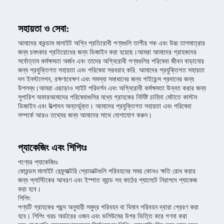
সহায়তা ও সেবা:
আমাদের করন্ডাম মালাইট অগ্নি প্রতিরোধী পণ্যগুলি তাপীয় শক এবং উচ্চ তাপমাত্রার
জন্য চমৎকার প্রতিরোধের জন্য ডিজাইন করা হয়েছে।আমরা আমাদের গ্রাহকদের
সর্বোত্তম কর্মক্ষমতা অর্জন এবং তাদের অগ্নিরোধী পণ্যগুলির পরিষেবা জীবন বাড়ানোর
জন্য প্রযুক্তিগত সহায়তা এবং পরিষেবা সরবরাহ করি. আমাদের প্রযুক্তিগত সহায়তা
দল ইনস্টলেশন, রক্ষণাবেক্ষণ এবং সমস্যা সমাধানের জন্য গাইডেন্স প্রদানের জন্য
উপলব্ধ।আমরা এছাড়াও সাইট পরিদর্শন এবং অগ্নিরোধী কর্মক্ষমতা উন্নত করার জন্য
সুপারিশ অফারআমাদের পরিষেবাগুলির মধ্যে গ্রাহকের নির্দিষ্ট চাহিদা মেটাতে কাস্টম
ডিজাইন এবং উত্পাদন অন্তর্ভুক্ত। আমাদের প্রযুক্তিগত সহায়তা এবং পরিষেবা
সম্পর্কে আরও তথ্যের জন্য আমাদের সাথে যোগাযোগ করুন।
প্যাকেজিং এবং শিপিংঃ
পণ্যের প্যাকেজিংঃ
কোরন্ডম মালাইট রেফ্র্যাক্টরি প্রোডাক্টগুলি পরিবহনের সময় কোনও ক্ষতি রোধ করার
জন্য প্লাস্টিকের আবরণ এবং ইস্পাত ব্যান্ড সহ কাঠের প্যালেটে নিরাপদে প্যাকেজ
করা হবে।
শিপিং:
পণ্যটি গ্রাহকের পছন্দ অনুযায়ী সমুদ্র পরিবহন বা বিমান পরিবহন দ্বারা প্রেরণ করা
হবে। শিপিং খরচ অর্ডারের ওজন এবং ভলিউমের উপর ভিত্তি করে গণনা করা