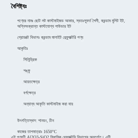
বৈশিষ্ট্যঃ
পণ্যের নামঃ ছোট লট কাস্টমাইজড আকার, স্বতঃস্ফূর্ত শৈলী, করন্ডাম মুলিট ইট,
অগ্নিসংক্রান্ত কাস্টযোগ্য পাউডার ইট
প্রোডাক্ট বিভাগঃ করন্ডাম মালাইট রেফ্র্যাক্টরি পণ্য
আকৃতিঃ
সিলিন্ড্রিক
শঙ্কু
আয়তক্ষেত্র
বর্গক্ষেত্র
অন্যান্য আকৃতি কাস্টমাইজ করা যায়
উৎপত্তিস্থল: শানডং, চীন
কাজের তাপমাত্রাঃ 1650°C
এই পণ্যটি Al2O3-SiO2 সিরামিক রেফ্র্যাক্টরি বিভাগের অন্তর্গত। এটি