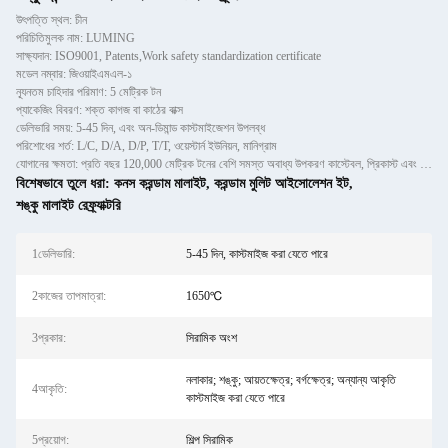
উৎপত্তি স্থল: চীন
পরিচিতিমুলক নাম: LUMING
সাক্ষ্যদান: ISO9001, Patents,Work safety standardization certificate
মডেল নম্বার: জিওয়াইএমএল-১
ন্যূনতম চাহিদার পরিমাণ: 5 মেট্রিক টন
প্যাকেজিং বিবরণ: শক্ত কাগজ বা কাঠের বাক্স
ডেলিভারি সময়: 5-45 দিন, এবং অন-ডিমান্ড কাস্টমাইজেশন উপলব্ধ
পরিশোধের শর্ত: L/C, D/A, D/P, T/T, ওয়েস্টার্ন ইউনিয়ন, মানিগ্রাম
যোগানের ক্ষমতা: প্রতি বছর 120,000 মেট্রিক টনের বেশি সমস্ত অবাধ্য উপকরণ কাস্টেবল, প্রিকাস্ট এবং ইটগুলির জন্য
বিশেষভাবে তুলে ধরা:
কনস করন্ডাম মালাইট
,
করন্ডাম মুলিট আইসোলেশন ইট
,
শঙ্কু মালাইট রেফ্র্যাক্টরি
1ডেলিভারি:
5-45 দিন, কাস্টমাইজ করা যেতে পারে
2কাজের তাপমাত্রা:
1650℃
3প্রকার:
সিরামিক অংশ
নলাকার; শঙ্কু; আয়তক্ষেত্র; বর্গক্ষেত্র; অন্যান্য আকৃতি
4আকৃতি:
কাস্টমাইজ করা যেতে পারে
5প্রয়োগ:
শিল্প সিরামিক