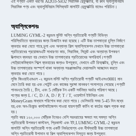
এই পণ্যটি একটি ধরণের Al2O3-SiO2 সিরামিক রেফ্র্যাক্টরি, যা রুবি অ্যালুমিনিয়াম
সিরামিক পণ্য এবং অ্যালুমিনিয়াম সিলিক্যাট মালাইট রেফ্র্যাক্টরি নামেও পরিচিত।
অ্যাপ্লিকেশনঃ
LUMING GYML-2 করন্ডম মুলিট অগ্নি প্রতিরোধী পণ্যটি বিভিন্ন
পরিস্থিতিতে ব্যবহারের জন্য ডিজাইন করা হয়েছে। এটি উচ্চ তাপমাত্রা চুল্লি নির্মাণে
ব্যবহার করা যেতে পারে,চুলা এবং অন্যান্য শিল্প অ্যাপ্লিকেশন যেখানে উচ্চ তাপমাত্রা
প্রতিরোধের প্রয়োজনএটি সাধারণত কাচ, সিরামিক, সিমেন্ট এবং অন্যান্য উপকরণ
উত্পাদনে ব্যবহৃত হয় যেখানে উচ্চ তাপমাত্রার প্রতিরোধের অপরিহার্য।পণ্যটি
পেট্রোকেমিক্যাল শিল্পে ব্যবহারের জন্যও উপযুক্ত, যেখানে এটি রিঅ্যাক্টর, চুল্লি এবং
উচ্চ তাপমাত্রার সংস্পর্শে থাকা অন্যান্য সরঞ্জামগুলির দেয়ালগুলি আচ্ছাদন করতে
ব্যবহার করা যেতে পারে।
লুমিং জিওয়াইএমএল -২ করন্ডম মলিট অগ্নি প্রতিরোধী পণ্যটি আইএসও9001 মান
মেনে তৈরি করা হয় এবং পেটেন্ট এবং কাজের সুরক্ষা মানকরণ শংসাপত্র পেয়েছে।পণ্যটি
শানডংয়ে তৈরি।, চীন, এবং 5 মেট্রিক টন একটি সর্বনিম্ন অর্ডার পরিমাণ আছে।
পণ্যের জন্য L / C, D / A, D / P, T / T, ওয়েস্টার্ন ইউনিয়ন এবং
MoneyGram মাধ্যমে পরিশোধ করা যেতে পারে। ডেলিভারি সময় 5-45 দিন মধ্যে
হয়,এবং অন-ডিমান্ড কাস্টমাইজেশন পাওয়া যায়পণ্যটি কার্টন বা কাঠের বাক্সে প্যাক করা
হয়।
প্রতি বছর ১২০,০০০ মেট্রিক টনেরও বেশি সরবরাহের ক্ষমতা সহ সমস্ত অগ্নি
প্রতিরোধী উপকরণ কাস্টবল, প্রিকাস্ট এবং ইট,LUMING GYML-2 করন্ডম
মালাইট অগ্নি প্রতিরোধী পণ্য একটি নির্ভরযোগ্য এবং দীর্ঘস্থায়ী উচ্চ তাপমাত্রা
অগ্নি প্রতিরোধী উপাদান যা শিল্প অ্যাপ্লিকেশন বিস্তৃত জন্য উপযুক্ত.