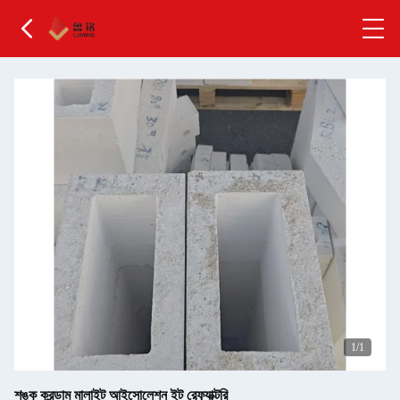
1
/1
শঙ্কু করন্ডাম মালাইট আইসোলেশন ইট রেফ্র্যাক্টরি