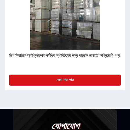
ছোট ব্যাচ কাস্টমাইজড আকার, নির্বিচারে শৈলী, কোরান্ডাম মুলাইট ইট, অবাধ্য কাস্টেবল
পাউডার ইট
সেরা দাম পান
যোগাযোগ