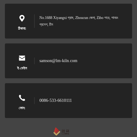
No.1688 Xiyangxi গ্রাম, Zhoucun জেলা, Zibo শহর, শানডং
প্রদেশ, চীন
ঠিকানা:
samson@lm-kiln.com
ই-মেইল
0086-533-6610111
ফোন: