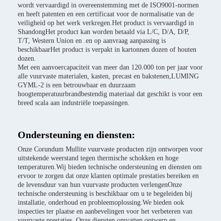
wordt vervaardigd in overeenstemming met de ISO9001-normen
en heeft patenten en een certificaat voor de normalisatie van de
veiligheid op het werk verkregen.Het product is vervaardigd in
ShandongHet product kan worden betaald via L/C, D/A, D/P,
T/T, Western Union en .en op aanvraag aanpassing is
beschikbaarHet product is verpakt in kartonnen dozen of houten
dozen.
Met een aanvoercapaciteit van meer dan 120.000 ton per jaar voor
alle vuurvaste materialen, kasten, precast en bakstenen,LUMING
GYML-2 is een betrouwbaar en duurzaam
hoogtemperatuurbrandbestendig materiaal dat geschikt is voor een
breed scala aan industriële toepassingen.
Ondersteuning en diensten:
Onze Corundum Mullite vuurvaste producten zijn ontworpen voor
uitstekende weerstand tegen thermische schokken en hoge
temperaturen.Wij bieden technische ondersteuning en diensten om
ervoor te zorgen dat onze klanten optimale prestaties bereiken en
de levensduur van hun vuurvaste producten verlengenOnze
technische ondersteuning is beschikbaar om u te begeleiden bij
installatie, onderhoud en probleemoplossing.We bieden ook
inspecties ter plaatse en aanbevelingen voor het verbeteren van
vuurvaste prestaties. Onze diensten omvatten ontwerp en