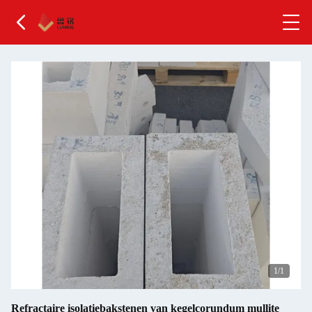
1
/1
Refractaire isolatiebakstenen van kegelcorundum mullite