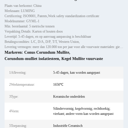
Plaats van herkomst: China
Merknaam: LUMING
Certificering: ISO9001, Patents,Work safety standardization certificate
Modelnummer: GYML-1
Min. bestelaantal: 5 metrische tonnen
Verpakking Details: Karton of houten doos
Levertijd: 5-45 dagen, en op aanvraag aanpassing is beschikbaar
Betalingscondities: L/C, D/A, D/P, T/T, Western Union,
Levering vermogen: meer dan 120.000 ton per jaar voor alle vuurvaste materialen: gietijzer, voorlijsten en bakstenen
Markeren:
Conus Corundum Mullite
,
Corundum-mulliet isolatiesteen
,
Kegel Mullite vuurvaste
1Aflevering:
5-45 dagen, kan worden aangepast
2Werktemperatuur:
1650℃
3Type:
Keramische onderdelen
Silindervormig; kegelvormig; rechthoekig;
4Vorm:
vierkant; andere vorm kan worden aangepast
5Toepassing:
Industriële Ceramisch