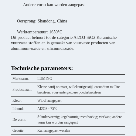
Andere vorm kan worden aangepast
Oorsprong: Shandong, China
Werktemperatuur: 1650°C
Dit product behoort tot de categorie Al2O3-SiO2 Keramische
vuurvaste stoffen en is gemaakt van vuurvaste producten van
aluminium-oxide en siliciumdioxide.
Technische parameters:
Merknaam:
LUMING
Kleine partij op maat, willekeurige stijl, corundum mullite
Productnaam:
baksteen, vuurvaste gietbare poederbaksteen
Kleur:
Wit of aangepast
Inhoud:
Al2O3> 75%
Silindervormig; kegelvormig; rechthoekig; vierkant; andere
De vorm:
vorm kan worden aangepast
Grootte:
Kan aangepast worden