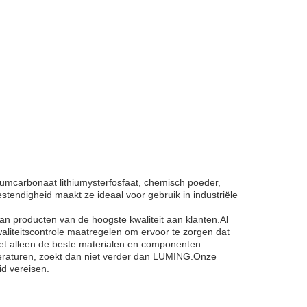
iumcarbonaat lithiumysterfosfaat, chemisch poeder,
estendigheid maakt ze ideaal voor gebruik in industriële
 producten van de hoogste kwaliteit aan klanten.Al
iteitscontrole maatregelen om ervoor te zorgen dat
t alleen de beste materialen en componenten.
peraturen, zoekt dan niet verder dan LUMING.Onze
id vereisen.