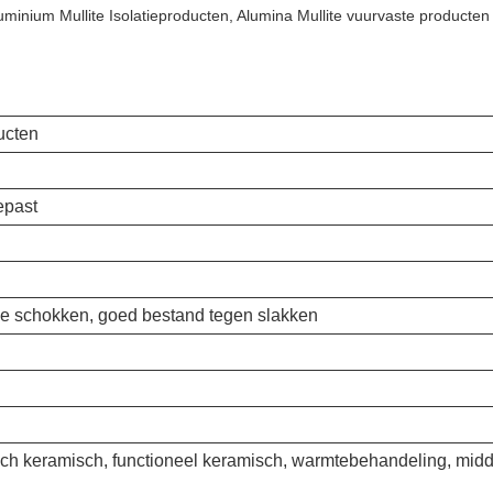
uminium Mullite Isolatieproducten, Alumina Mullite vuurvaste producten
ucten
epast
e schokken, goed bestand tegen slakken
sch keramisch, functioneel keramisch, warmtebehandeling, midd