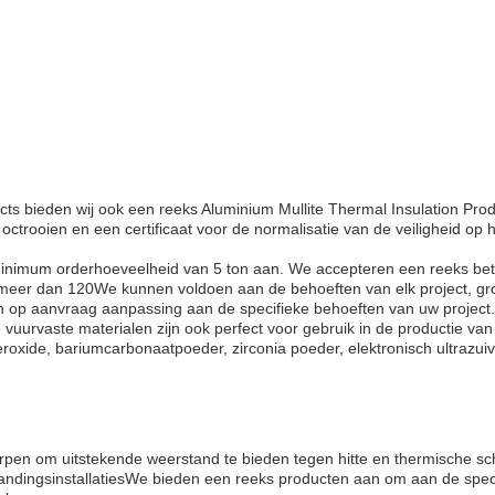
ts bieden wij ook een reeks Aluminium Mullite Thermal Insulation Prod
octrooien en een certificaat voor de normalisatie van de veiligheid op h
minimum orderhoeveelheid van 5 ton aan. We accepteren een reeks bet
er dan 120We kunnen voldoen aan de behoeften van elk project, groo
n op aanvraag aanpassing aan de specifieke behoeften van uw project.
urvaste materialen zijn ook perfect voor gebruik in de productie van 
jzeroxide, bariumcarbonaatpoeder, zirconia poeder, elektronisch ultrazui
pen om uitstekende weerstand te bieden tegen hitte en thermische sch
ndingsinstallatiesWe bieden een reeks producten aan om aan de speci