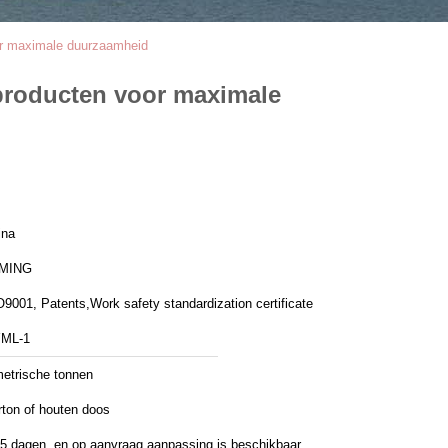
or maximale duurzaamheid
producten voor maximale
ina
MING
9001, Patents,Work safety standardization certificate
ML-1
metrische tonnen
rton of houten doos
45 dagen, en op aanvraag aanpassing is beschikbaar