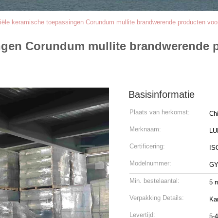
riële keramische toepassingen Corundum mullite brandwerende producten vo
ingen Corundum mullite brandwerende 
Basisinformatie
Plaats van herkomst:
Ch
Merknaam:
LU
Certificering:
ISO
Modelnummer:
GY
Min. bestelaantal:
5 
Verpakking Details:
Ka
Levertijd:
5-