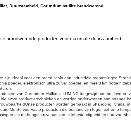
liet
Duurzaamheid
Corundum mullite brandwerend
,
,
lite brandwerende producten voor maximale duurzaamheid
 zijn ideaal voor een breed scala aan industriële toepassingen.Stront
conia poeder, elektronisch ultra zuiver poeder, en meer.Hun hoge hitteb
turen.
oducten van Corundum Mullite is LUMING toegewijd aan het leveren van
nieuwste productietechnieken en worden onderworpen aan strenge kwal
etrouwbaarheidOnze producten worden gemaakt in Shandong, China, me
undum Mullite vuurvaste producten die bestand zijn tegen extreme tem
assingen die de hoogste niveaus van hittebestendigheid en duurzaamhe