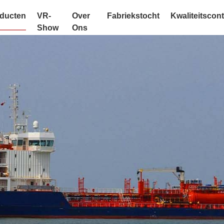
ducten
VR-
Over
Fabriekstocht
Kwaliteitscont
Show
Ons