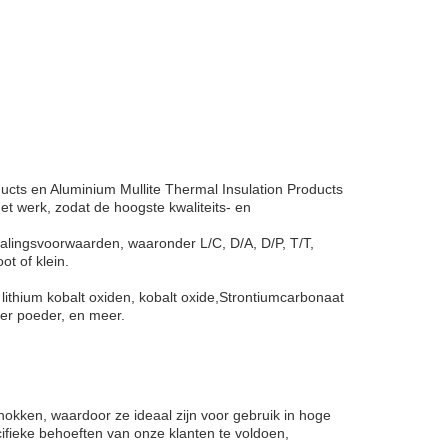
ucts en Aluminium Mullite Thermal Insulation Products
et werk, zodat de hoogste kwaliteits- en
alingsvoorwaarden, waaronder L/C, D/A, D/P, T/T,
t of klein.
lithium kobalt oxiden, kobalt oxide,Strontiumcarbonaat
ver poeder, en meer.
okken, waardoor ze ideaal zijn voor gebruik in hoge
fieke behoeften van onze klanten te voldoen,