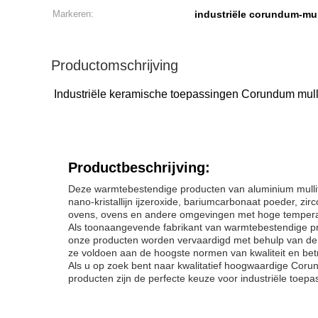
Markeren:
industriële corundum-mul
Productomschrijving
Industriële keramische toepassingen Corundum mul
Productbeschrijving:
Deze warmtebestendige producten van aluminium mullite
nano-kristallijn ijzeroxide, bariumcarbonaat poeder, zir
ovens, ovens en andere omgevingen met hoge tempera
Als toonaangevende fabrikant van warmtebestendige pr
onze producten worden vervaardigd met behulp van de 
ze voldoen aan de hoogste normen van kwaliteit en b
Als u op zoek bent naar kwalitatief hoogwaardige Cor
producten zijn de perfecte keuze voor industriële toep