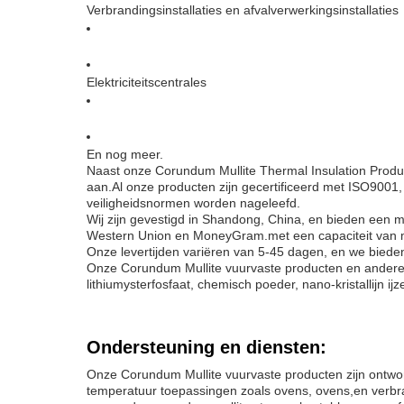
Verbrandingsinstallaties en afvalverwerkingsinstallaties
Elektriciteitscentrales
En nog meer.
Naast onze Corundum Mullite Thermal Insulation Produc
aan.Al onze producten zijn gecertificeerd met ISO9001, 
veiligheidsnormen worden nageleefd.
Wij zijn gevestigd in Shandong, China, en bieden een 
Western Union en MoneyGram.met een capaciteit van me
Onze levertijden variëren van 5-45 dagen, en we biede
Onze Corundum Mullite vuurvaste producten en andere vu
lithiumysterfosfaat, chemisch poeder, nano-kristallijn i
Ondersteuning en diensten:
Onze Corundum Mullite vuurvaste producten zijn ontwor
temperatuur toepassingen zoals ovens, ovens,en verbra