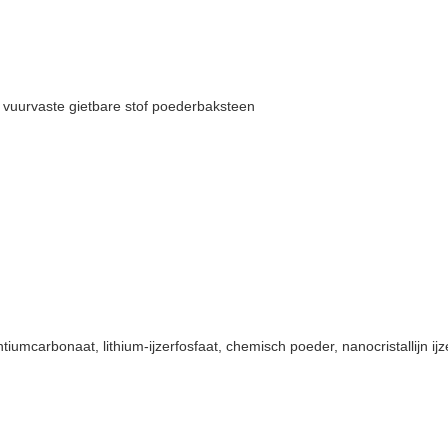
n vuurvaste gietbare stof poederbaksteen
ntiumcarbonaat, lithium-ijzerfosfaat, chemisch poeder, nanocristallijn 