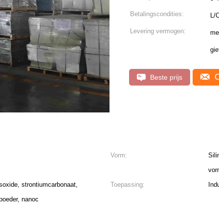
Betalingscondities:
L/
Levering vermogen:
mee
gie
C
Beste prijs
Vorm:
Sil
vor
soxide, strontiumcarbonaat,
Toepassing:
Ind
 poeder, nanoc