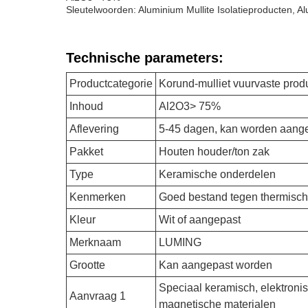
Sleutelwoorden: Aluminium Mullite Isolatieproducten, Al
Technische parameters:
Productcategorie
Korund-mulliet vuurvaste prod
Inhoud
Al2O3> 75%
Aflevering
5-45 dagen, kan worden aang
Pakket
Houten houder/ton zak
Type
Keramische onderdelen
Kenmerken
Goed bestand tegen thermisch
Kleur
Wit of aangepast
Merknaam
LUMING
Grootte
Kan aangepast worden
Speciaal keramisch, elektroni
Aanvraag 1
magnetische materialen