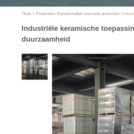
Thuis
>
Producten
>
Korund-mulliet vuurvaste producten
>
Indust
Industriële keramische toepass
duurzaamheid