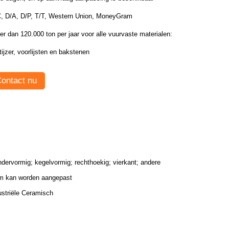
C, D/A, D/P, T/T, Western Union, MoneyGram
r dan 120.000 ton per jaar voor alle vuurvaste materialen:
tijzer, voorlijsten en bakstenen
ontact nu
indervormig; kegelvormig; rechthoekig; vierkant; andere
m kan worden aangepast
ustriële Ceramisch