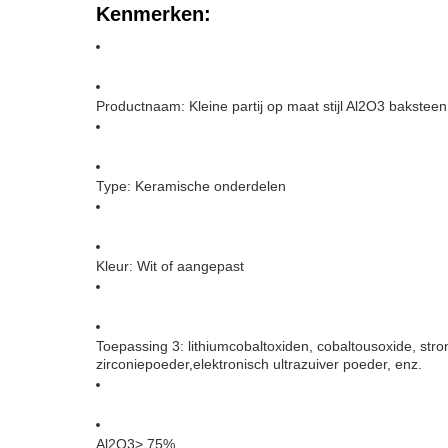
Kenmerken:
Productnaam: Kleine partij op maat stijl Al2O3 bakstee
Type: Keramische onderdelen
Kleur: Wit of aangepast
Toepassing 3: lithiumcobaltoxiden, cobaltousoxide, stro
zirconiepoeder,elektronisch ultrazuiver poeder, enz.
Al2O3> 75%