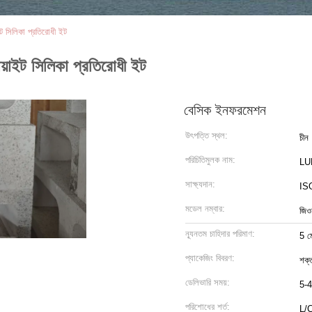
ট সিলিকা প্রতিরোধী ইট
য়াইট সিলিকা প্রতিরোধী ইট
বেসিক ইনফরমেশন
উৎপত্তি স্থল:
চীন
পরিচিতিমুলক নাম:
LU
সাক্ষ্যদান:
ISO
মডেল নম্বার:
জিও
ন্যূনতম চাহিদার পরিমাণ:
5 ম
প্যাকেজিং বিবরণ:
শক্
ডেলিভারি সময়:
5-4
পরিশোধের শর্ত:
L/C