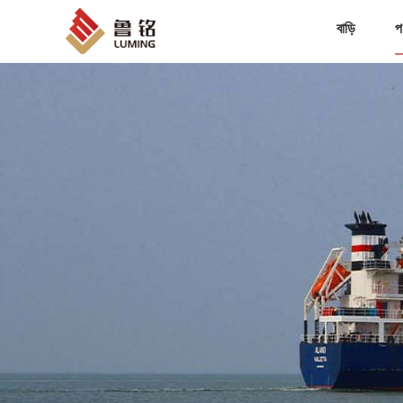
বাড়ি
প