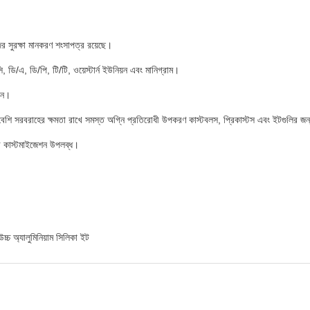
জের সুরক্ষা মানকরণ শংসাপত্র রয়েছে।
সি, ডি/এ, ডি/পি, টি/টি, ওয়েস্টার্ন ইউনিয়ন এবং মানিগ্রাম।
 টন।
ও বেশি সরবরাহের ক্ষমতা রাখে সমস্ত অগ্নি প্রতিরোধী উপকরণ কাস্টবলস, প্রিকাস্টস এবং ইটগুলির জ
ন্ড কাস্টমাইজেশন উপলব্ধ।