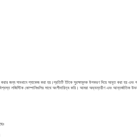
িত করার জন্য সাবধানে প্যাকেজ করা হয়।প্রতিটি ইটকে সুরক্ষামূলক উপকরণ দিয়ে আবৃত করা হয় এবং প
য বিশ্বস্ত লজিস্টিক কোম্পানিগুলির সাথে অংশীদারিত্ব করি। আমরা অভ্যন্তরীণ এবং আন্তর্জাতিক উভয
েছেঃ
।