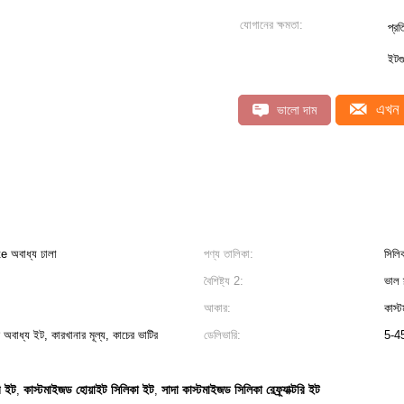
যোগানের ক্ষমতা:
প্র
ইটগ
এখন 
ভালো দাম
 অবাধ্য ঢালা
পণ্য তালিকা:
সিলি
বৈশিষ্ট্য 2:
ভাল স
আকার:
কাস্
ট অবাধ্য ইট, কারখানার মূল্য, কাচের ভাটির
ডেলিভারি:
5-45
ি ইট
কাস্টমাইজড হোয়াইট সিলিকা ইট
সাদা কাস্টমাইজড সিলিকা রেফ্র্যাক্টরি ইট
,
,