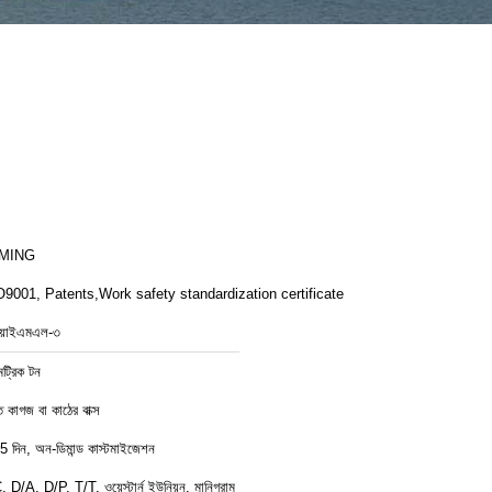
MING
9001, Patents,Work safety standardization certificate
য়াইএমএল-৩
েট্রিক টন
ত কাগজ বা কাঠের বাক্স
5 দিন, অন-ডিমান্ড কাস্টমাইজেশন
, D/A, D/P, T/T, ওয়েস্টার্ন ইউনিয়ন, মানিগ্রাম