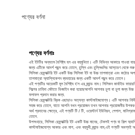
পণ্যের বর্ণনা
পণ্যের বর্ণনাঃ
এই ইটটির অন্যতম বৈশিষ্ট্য হল এর বহুমুখিতা। এটি বিভিন্ন আকারে পাওয়া যায়, 
জন্য এটিকে আদর্শ পছন্দ করে তোলে, চুল্লি এবং চুল্লিগুলির আস্তরণ থেকে শুরু
সিলিকা রেফ্র্যাক্টরি ইট একটি উচ্চ সিলিকা ইট যা উচ্চ তাপমাত্রা এবং কঠোর
তাপমাত্রা অ্যাপ্লিকেশন ব্যবহারের জন্য একটি আদর্শ পছন্দ করে তোলে।
এই পণ্যটির আরেকটি মূল বৈশিষ্ট্য হ'ল এর ব্র্যান্ড নাম। সিলিকন কার্বাইড ফায়ারব
শিল্পের চাহিদা মেটাতে ডিজাইন করা হয়েছেআপনি আপনার চুলা বা চুলা জন্য উচ
ফলাফল প্রদান করার জন্য.
সিলিকা রেফ্র্যাক্টরি ব্রিক এছাড়াও অত্যন্ত কাস্টমাইজযোগ্য। এটি আপনার নির্
সহজ করে তোলে, যাতে আপনি যখন প্রয়োজন তখন আপনার প্রয়োজনীয় উপকরণগ
অর্থ প্রদানের ক্ষেত্রে, এই পণ্যটি টি / টি, ওয়েস্টার্ন ইউনিয়ন, পেপাল, মান
তোলে.
উপসংহারে, সিলিকা রেফ্র্যাক্টরি ইট একটি উচ্চ মানের, টেকসই পণ্য যা শিল্প অ্
কাস্টমাইজযোগ্য আকার এবং মাপ, এবং বহুমুখী ব্র্যান্ড নাম,এই পণ্যটি অবশ্য