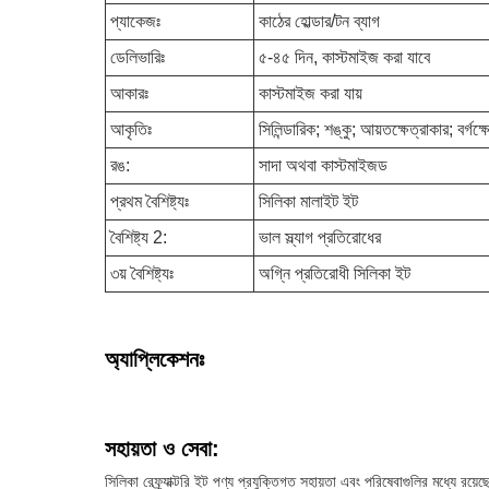
প্যাকেজঃ
কাঠের হোল্ডার/টন ব্যাগ
ডেলিভারিঃ
৫-৪৫ দিন, কাস্টমাইজ করা যাবে
আকারঃ
কাস্টমাইজ করা যায়
আকৃতিঃ
সিলিন্ডারিক; শঙ্কু; আয়তক্ষেত্রাকার; বর্গ
রঙ:
সাদা অথবা কাস্টমাইজড
প্রথম বৈশিষ্ট্যঃ
সিলিকা মালাইট ইট
বৈশিষ্ট্য 2:
ভাল স্ল্যাগ প্রতিরোধের
৩য় বৈশিষ্ট্যঃ
অগ্নি প্রতিরোধী সিলিকা ইট
অ্যাপ্লিকেশনঃ
সহায়তা ও সেবা:
সিলিকা রেফ্র্যাক্টরি ইট পণ্য প্রযুক্তিগত সহায়তা এবং পরিষেবাগুলির মধ্যে রয়েছ