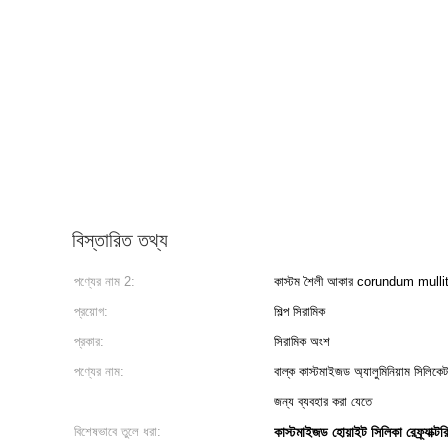
বিস্তারিত তথ্য
পণ্যের নাম 2:
কাস্টম শৈলী আকার corundum mullite
প্রয়োগ:
শিল্প সিরামিক
প্রকার:
সিরামিক অংশ
পণ্যের নাম:
বাল্ক কাস্টমাইজড অ্যালুমিনিয়াম সিলিকে
জন্য ব্যবহার করা যেতে
বিশেষভাবে তুলে ধরা:
কাস্টমাইজড হোয়াইট সিলিকা রেফ্র্যাক্টর