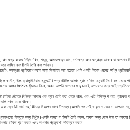
যার মধ্যে রয়েছে সিলিন্ডারিক, শঙ্কু, আয়তক্ষেত্রাকার, বর্গক্ষেত্র,এবং অন্যান্য আকার যা আপনার নি
 করে কামিন এবং চিমনি তৈরি করা পর্যন্ত।
 অপারেটিং অবস্থার প্রতিরোধ করার জন্য ডিজাইন করা হয়েছে।এটি একটি বিশেষ ধরনের অগ্নি প্রতিরোধ
্রিক কাস্টম, উচ্চ অ্যালুমিনিয়াম রেফ্র্যাক্টরি পণ্য স্টাইল আকার ব্যাচ চাহিদা অনুযায়ী তৈরি করা যেতে
্চ মানের আগুন bricks খুঁজছেন কিনা, অথবা আপনি আপনার ধাতু ঢালাই অপারেশন জন্য অগ্নি প্রতিরোধী
দিষ্ট চাহিদা মেটাতে বিভিন্ন আকার এবং ব্যাচ তৈরি করা যেতে পারে, এবং এটি বিভিন্ন উপায়ে প্যাকেজ
ুলি সর্বদা হাতে থাকে।
িগ্রাম এবং ক্রেডিট কার্ড সহ বিভিন্ন বিকল্পের সাথে উপলব্ধ।আপনি যেখানেই থাকুন না কেন বা আপনার পছ
যাপ্লিকেশনের বিস্তৃত জন্য নিখুঁত।একটি কামরা বা চিমনি তৈরি করুন, অথবা অন্য কোন উচ্চ তাপমাত্রা শ
ই আপনার চাহিদা পূরণ করবে এবং আপনার প্রত্যাশা অতিক্রম করবে.