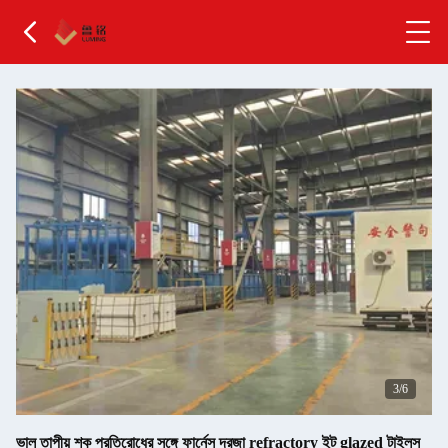
3
/6
ভাল তাপীয় শক প্রতিরোধের সঙ্গে ফার্নেস দরজা refractory ইট glazed টাইলস