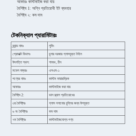
আকারঃ কাস্টমাইজ করা যায়
বৈশিষ্ট্য 1: অগ্নি প্রতিরোধী ইট ব্যবহার
বৈশিষ্ট্য ২: কম দাম
টেকনিক্যাল প্যারামিটারঃ
ব্র্যান্ড নামঃ
লুমিং
প্রোডাক্ট বিভাগঃ
চুলার দরজার গ্লাসযুক্ত টাইল
উৎপত্তি স্থল:
শানডং, চীন
মডেল নম্বরঃ
এলএম-১
পণ্যের নামঃ
কাস্টম ফায়ারব্রিক
আকারঃ
কাস্টমাইজ করা যায়
বৈশিষ্ট্য 2:
ভাল স্ল্যাগ প্রতিরোধের
৩য় বৈশিষ্ট্যঃ
গ্লাস গলানোর চুল্লির জন্য উপযুক্ত
৬ নং বৈশিষ্ট্যঃ
কম দাম
৭ম বৈশিষ্ট্যঃ
কাস্টমাইজযোগ্য পণ্য