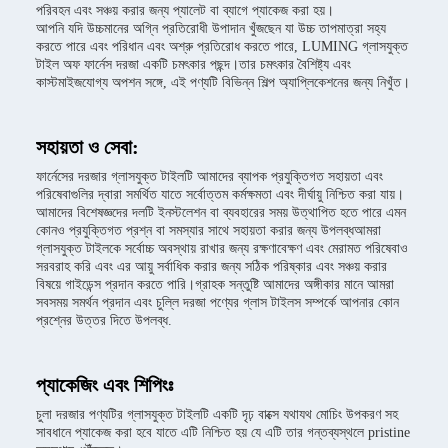
পরিবহন এবং সঞ্চয় করার জন্য প্যালেট বা ব্যাগে প্যাকেজ করা হয়।
আপনি যদি উচ্চমানের অগ্নি প্রতিরোধী উপাদান খুঁজছেন যা উচ্চ তাপমাত্রা সহ্য
করতে পারে এবং পরিধান এবং অশ্রু প্রতিরোধ করতে পারে, LUMING গ্লাসযুক্ত
টাইল অফ ফার্নেস দরজা একটি চমৎকার পছন্দ।তার চমৎকার বৈশিষ্ট্য এবং
কাস্টমাইজযোগ্য অপশন সঙ্গে, এই পণ্যটি বিভিন্ন শিল্প অ্যাপ্লিকেশনের জন্য নিখুঁত।
সহায়তা ও সেবা:
ফার্নেসের দরজার গ্লাসযুক্ত টাইলটি আমাদের ব্যাপক প্রযুক্তিগত সহায়তা এবং
পরিষেবাগুলির দ্বারা সমর্থিত যাতে সর্বোত্তম কর্মক্ষমতা এবং দীর্ঘায়ু নিশ্চিত করা যায়।
আমাদের বিশেষজ্ঞদের দলটি ইনস্টলেশন বা ব্যবহারের সময় উত্থাপিত হতে পারে এমন
কোনও প্রযুক্তিগত প্রশ্ন বা সমস্যার সাথে সহায়তা করার জন্য উপলব্ধআমরা
গ্লাসযুক্ত টাইলকে সর্বোচ্চ অবস্থায় রাখার জন্য রক্ষণাবেক্ষণ এবং মেরামত পরিষেবাও
সরবরাহ করি এবং এর আয়ু সর্বাধিক করার জন্য সঠিক পরিষ্কার এবং সঞ্চয় করার
বিষয়ে গাইডেন্স প্রদান করতে পারি।গ্রাহক সন্তুষ্টি আমাদের অঙ্গীকার মানে আমরা
সবসময় সমর্থন প্রদান এবং চুল্লি দরজা পণ্যের গ্লাস টাইলস সম্পর্কে আপনার কোন
প্রশ্নের উত্তর দিতে উপলব্ধ.
প্যাকেজিং এবং শিপিংঃ
চুলা দরজার পণ্যটির গ্লাসযুক্ত টাইলটি একটি দৃঢ় বাক্সে যথাযথ মোচিং উপকরণ সহ
সাবধানে প্যাকেজ করা হবে যাতে এটি নিশ্চিত হয় যে এটি তার গন্তব্যস্থলে pristine