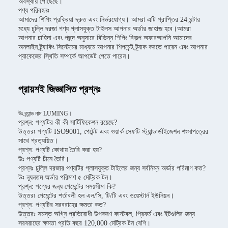
অবস্থায় পৌঁছেছে।
পণ্য পরিবহনঃ
আমাদের শিপিং প্রক্রিয়া দ্রুত এবং নির্ভরযোগ্য। আমরা এটি প্রাপ্তির 24 ঘন্টার
মধ্যে চুল্লি দরজা পণ্য গ্লাসযুক্ত টাইলস আপনার অর্ডার জাহাজ হবে।আমরা
আপনার চাহিদা এবং পছন্দ অনুসারে বিভিন্ন শিপিং বিকল্প অফারআপনি আমাদের
অনলাইন ট্র্যাকিং সিস্টেমের মাধ্যমে আপনার শিপমেন্ট ট্র্যাক করতে পারেন এবং আপনার
প্যাকেজের স্থিতি সম্পর্কে আপডেট পেতে পারেন।
প্রায়শই জিজ্ঞাসিত প্রশ্নঃ
উঃ ব্র্যান্ড নাম LUMING।
প্রশ্ন: পণ্যটির কী কী সার্টিফিকেশন রয়েছে?
উত্তরঃ পণ্যটি ISO9001, পেটেন্ট এবং ওয়ার্ক সেফটি স্ট্যান্ডার্ডাইজেশন শংসাপত্রের
সাথে প্রত্যয়িত।
প্রশ্ন: পণ্যটি কোথায় তৈরি করা হয়?
উঃ পণ্যটি চীনে তৈরি।
প্রশ্নঃ চুল্লি দরজার পণ্যটির গ্লাসযুক্ত টাইলের জন্য সর্বনিম্ন অর্ডার পরিমাণ কত?
উঃ ন্যূনতম অর্ডার পরিমাণ ৫ মেট্রিক টন।
প্রশ্ন: পণ্যের জন্য পেমেন্টের সময়সীমা কি?
উত্তরঃ পেমেন্টের শর্তাবলী হল এল/সি, টি/টি এবং ওয়েস্টার্ন ইউনিয়ন।
প্রশ্ন: পণ্যটির সরবরাহের ক্ষমতা কত?
উত্তরঃ সমস্ত অগ্নি প্রতিরোধী উপকরণ কাস্টবল, প্রিফর্ম এবং ইটগুলির জন্য
সরবরাহের ক্ষমতা প্রতি বছর 120,000 মেট্রিক টন বেশি।