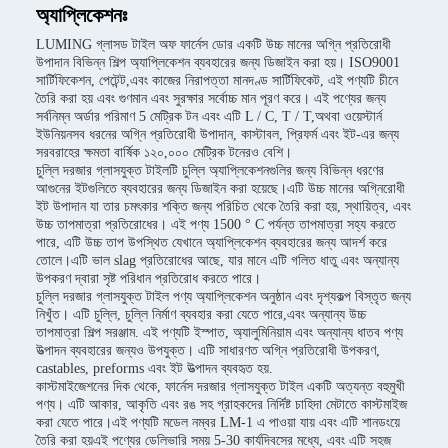
অ্যাপ্লিকেশনঃ
LUMING গ্লাসড টাইল অফ ফার্নেস ডোর একটি উচ্চ মানের অগ্নি প্রতিরোধী
উপাদান বিভিন্ন শিল্প অ্যাপ্লিকেশন ব্যবহারের জন্য ডিজাইন করা হয়। ISO9001
সার্টিফিকেশন, পেটেন্ট,এবং কাজের নিরাপত্তা মানদণ্ড সার্টিফিকেট, এই পণ্যটি চীনে
তৈরি করা হয় এবং গুণমান এবং সুরক্ষার সর্বোচ্চ মান পূরণ করে। এই পণ্যের জন্য
সর্বনিম্ন অর্ডার পরিমাণ 5 মেট্রিক টন এবং এটি L / C, T / T,অথবা ওয়েস্টার্ন
ইউনিয়নসব ধরনের অগ্নি প্রতিরোধী উপাদান, কাস্টাবল, প্রিফর্ম এবং ইট-এর জন্য
সরবরাহের ক্ষমতা বার্ষিক ১২০,০০০ মেট্রিক টনেরও বেশি।
চুল্লি দরজার গ্লাসযুক্ত টাইলটি চুল্লি অ্যাপ্লিকেশনগুলির জন্য বিভিন্ন ধরণের
আগুনের ইটগুলিতে ব্যবহারের জন্য ডিজাইন করা হয়েছে।এটি উচ্চ মানের অগ্নিরোধী
ইট উপাদান যা তার চমৎকার শক্তি জন্য পরিচিত থেকে তৈরি করা হয়, স্থায়িত্ব, এবং
উচ্চ তাপমাত্রা প্রতিরোধের। এই পণ্য 1500 ° C পর্যন্ত তাপমাত্রা সহ্য করতে
পারে, এটি উচ্চ তাপ উপস্থিত যেখানে অ্যাপ্লিকেশন ব্যবহারের জন্য আদর্শ করে
তোলে।এটি ভাল slag প্রতিরোধের আছে, যার মানে এটি গলিত ধাতু এবং অন্যান্য
উপকরণ দ্বারা সৃষ্ট পরিধান প্রতিরোধ করতে পারে।
চুল্লি দরজার গ্লাসযুক্ত টাইল পণ্য অ্যাপ্লিকেশন অনুষ্ঠান এবং দৃশ্যকল্প বিস্তৃত জন্য
নিখুঁত। এটি চুল্লি, চুল্লি নির্মাণ ব্যবহার করা যেতে পারে,এবং অন্যান্য উচ্চ
তাপমাত্রা শিল্প সরঞ্জাম. এই পণ্যটি ইস্পাত, অ্যালুমিনিয়াম এবং অন্যান্য ধাতব পণ্য
উত্পাদন ব্যবহারের জন্যও উপযুক্ত। এটি সাধারণত অগ্নি প্রতিরোধী উপকরণ,
castables, preforms এবং ইট উত্পাদন ব্যবহৃত হয়.
কাস্টমাইজেশনের দিক থেকে, ফার্নেস দরজার গ্লাসযুক্ত টাইল একটি অত্যন্ত বহুমুখী
পণ্য। এটি আকার, আকৃতি এবং রঙ সহ গ্রাহকদের নির্দিষ্ট চাহিদা মেটাতে কাস্টমাইজ
করা যেতে পারে।এই পণ্যটি মডেল নম্বর LM-1 এ পাওয়া যায় এবং এটি শানডংয়ে
তৈরি করা হয়এই পণ্যের ডেলিভারি সময় 5-30 কার্যদিবসের মধ্যে, এবং এটি সহজ