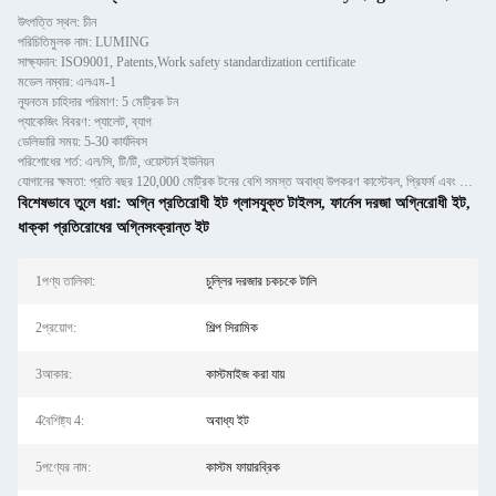
উৎপত্তি স্থল: চীন
পরিচিতিমুলক নাম: LUMING
সাক্ষ্যদান: ISO9001, Patents,Work safety standardization certificate
মডেল নম্বার: এলএম-1
ন্যূনতম চাহিদার পরিমাণ: 5 মেট্রিক টন
প্যাকেজিং বিবরণ: প্যালেট, ব্যাগ
ডেলিভারি সময়: 5-30 কার্যদিবস
পরিশোধের শর্ত: এল/সি, টি/টি, ওয়েস্টার্ন ইউনিয়ন
যোগানের ক্ষমতা: প্রতি বছর 120,000 মেট্রিক টনের বেশি সমস্ত অবাধ্য উপকরণ কাস্টেবল, প্রিফর্ম এবং ইটগুলির জন্য
বিশেষভাবে তুলে ধরা:
অগ্নি প্রতিরোধী ইট গ্লাসযুক্ত টাইলস
,
ফার্নেস দরজা অগ্নিরোধী ইট
,
ধাক্কা প্রতিরোধের অগ্নিসংক্রান্ত ইট
1পণ্য তালিকা:
চুল্লির দরজার চকচকে টালি
2প্রয়োগ:
শিল্প সিরামিক
3আকার:
কাস্টমাইজ করা যায়
4বৈশিষ্ট্য 4:
অবাধ্য ইট
5পণ্যের নাম:
কাস্টম ফায়ারব্রিক