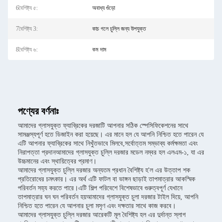
6বৈশিষ্ট্য ৫:
অবাধ্য গুঁড়ো
7বৈশিষ্ট্য 3:
কাচ গলে চুল্লি জন্য উপযুক্ত
8বৈশিষ্ট্য ৬:
কম দাম
পণ্যের বর্ণনাঃ
আমাদের গ্লাসযুক্ত ফ্যাব্রিকের দরজাটি আপনার সঠিক স্পেসিফিকেশনের সাথে
সামঞ্জস্যপূর্ণ হতে ডিজাইন করা হয়েছে। এর মানে হল যে আপনি নিশ্চিত হতে পারেন যে
এটি আপনার ফ্যাব্রিকের সাথে নিখুঁতভাবে মিলবে,সর্বোত্তম সম্ভাব্য কর্মক্ষমতা এবং
নিরাপত্তা প্রদানআমাদের গ্লাসযুক্ত চুল্লি দরজার মডেল নম্বর হল এলএম-১, যা এর
উচ্চমানের এবং স্থায়িত্বের প্রমাণ।
আমাদের গ্লাসযুক্ত চুল্লি দরজার অন্যতম প্রধান বৈশিষ্ট্য হ'ল এর উত্তাপ শক
প্রতিরোধের চমৎকার। এর অর্থ এটি ফাটল বা ভাঙ্গন ছাড়াই তাপমাত্রার আকস্মিক
পরিবর্তন সহ্য করতে পারে।এটি শিল্প পরিবেশে বিশেষভাবে গুরুত্বপূর্ণ যেখানে
তাপমাত্রার ঘন ঘন পরিবর্তন হয়আমাদের গ্লাসযুক্ত চুলা দরজার টাইল দিয়ে, আপনি
নিশ্চিত হতে পারেন যে আপনার চুলা মসৃণ এবং দক্ষতার সাথে কাজ করবে।
আমাদের গ্লাসযুক্ত চুল্লি দরজার আরেকটি মূল বৈশিষ্ট্য হল এর দুর্দান্ত স্লাগ