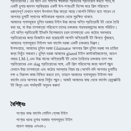
প্রতিরোধের। এর মানে এটি স্লগের ক্ষয়কারী প্রভাবের প্রতিরোধ করতে পারে,যা
একটি চুলায় জ্বলন প্রক্রিয়ার একটি উপ-পণ্যএটি বিশেষ করে শিল্প পরিবেশে
গুরুত্বপূর্ণ যেখানে স্লাগ উৎপাদন উচ্চ মাত্রা আছে।আপনি নিশ্চিত হতে পারেন যে
আপনার চুলাটি স্লাগের ক্ষতিকারক প্রভাব থেকে সুরক্ষিত থাকবে.
আমাদের গ্লাসযুক্ত চুল্লি দরজার টাইল উচ্চ মানের অগ্নি প্রতিরোধী ইট থেকে তৈরি
করা হয়, যা উচ্চ তাপমাত্রা পরিবেশে তাদের চমৎকার পারফরম্যান্সের জন্য পরিচিত।
এই অগ্নি প্রতিরোধী ইটগুলি বিশেষভাবে চরম তাপমাত্রা এবং কঠোর অবস্থার
প্রতিরোধের জন্য ডিজাইন করা হয়েছেযদি আপনি অগ্নিরোধী ইট কিনতে খুঁজছেন,
আমাদের গ্লাসযুক্ত টাইলস অফ ফার্নেস দরজা একটি চমৎকার বিকল্প।
উপসংহারে, আমাদের চুল্লি দরজা Glazinator আপনার শিল্প চুল্লি দরজা সব চাহিদা
জন্য নিখুঁত সমাধান। চুল্লি দরজা আমাদের glazed টাইল কাস্টমাইজযোগ্য, মডেল
নম্বর LM-1,এবং উচ্চ মানের অগ্নিরোধী ইট থেকে তৈরিতার চমৎকার তাপ শক
প্রতিরোধের এবং slag প্রতিরোধের সঙ্গে, এটি শিল্প পরিবেশের জন্য আদর্শ পছন্দ
যেখানে উচ্চ তাপমাত্রা এবং কঠোর অবস্থার নিয়ম হয়।আপনি যদি আপনার চুলাটির
দক্ষ ও নিরাপদ কাজ নিশ্চিত করতে চান, তাহলে আমাদের গ্লাসযুক্ত টাইলস অফ
ফার্নেস ডোর আপনার জন্য নিখুঁত পছন্দ। আজই আমাদের কাছ থেকে ফার্নেস রেফ্র্যাক্টরি
ইট কিনুন এবং পার্থক্যটি অনুভব করুন!
বৈশিষ্ট্যঃ
পণ্যের নামঃ ফার্নেস পোর্টাল গ্লেজ টাইল
পণ্যের ধরনঃ চুলার দরজার গ্লাসযুক্ত টাইল
মডেল নম্বরঃ এলএম-১