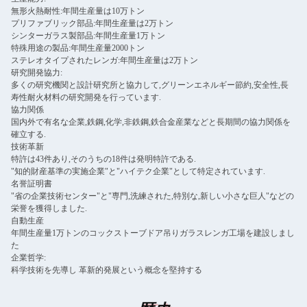
無形火熱耐性:年間生産量は10万トン
プリファブリック部品:年間生産量は2万トン
シンターガラス製部品:年間生産量1万トン
特殊用途の製品:年間生産量2000トン
ステレオタイプされたレンガ:年間生産量は2万トン
研究開発協力:
多くの研究機関と設計研究所と協力して,グリーンエネルギー節約,安全性,長
寿性耐火材料の研究開発を行っています.
協力関係
国内外で有名な企業,鉄鋼,化学,非鉄鋼,鉄合金産業などと長期間の協力関係を
確立する.
技術革新
特許は43件あり,そのうちの18件は発明特許である.
"知的財産基準の実施企業"と"ハイテク企業"として特定されています.
名誉証明書
"省の企業技術センター"と"専門,洗練された,特別な,新しい小さな巨人"などの
栄誉を獲得しました.
自動生産
年間生産量1万トンのコックストーブドア吊りガラスレンガ工場を建設しまし
た
企業哲学:
科学技術を先導し 革新的発展という概念を堅持する