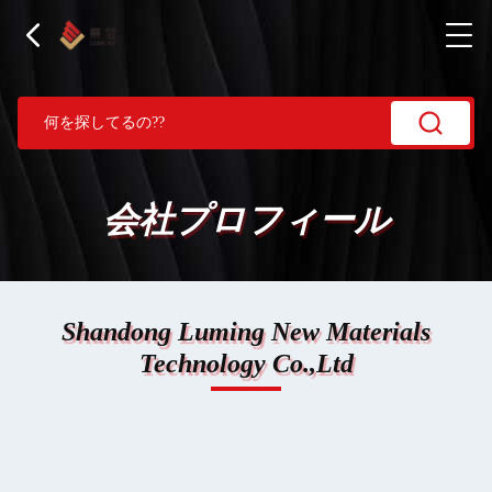
会社プロフィール
Shandong Luming New Materials
Technology Co.,Ltd