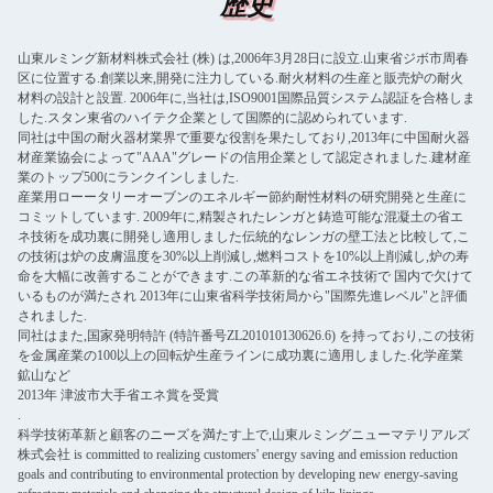
歴史
山東ルミング新材料株式会社 (株) は,2006年3月28日に設立.山東省ジボ市周春
区に位置する.創業以来,開発に注力している.耐火材料の生産と販売炉の耐火
材料の設計と設置. 2006年に,当社は,ISO9001国際品質システム認証を合格しま
した.スタン東省のハイテク企業として国際的に認められています.
同社は中国の耐火器材業界で重要な役割を果たしており,2013年に中国耐火器
材産業協会によって"AAA"グレードの信用企業として認定されました.建材産
業のトップ500にランクインしました.
産業用ローータリーオーブンのエネルギー節約耐性材料の研究開発と生産に
コミットしています. 2009年に,精製されたレンガと鋳造可能な混凝土の省エ
ネ技術を成功裏に開発し適用しました伝統的なレンガの壁工法と比較して,こ
の技術は炉の皮膚温度を30%以上削減し,燃料コストを10%以上削減し,炉の寿
命を大幅に改善することができます.この革新的な省エネ技術で 国内で欠けて
いるものが満たされ 2013年に山東省科学技術局から"国際先進レベル"と評価
されました.
同社はまた,国家発明特許 (特許番号ZL201010130626.6) を持っており,この技術
を金属産業の100以上の回転炉生産ラインに成功裏に適用しました.化学産業
鉱山など
2013年 津波市大手省エネ賞を受賞
.
科学技術革新と顧客のニーズを満たす上で,山東ルミングニューマテリアルズ
株式会社 is committed to realizing customers' energy saving and emission reduction
goals and contributing to environmental protection by developing new energy-saving