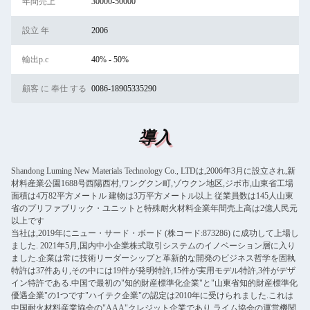
年間売上
30000-50000
設立 年
2006
輸出p.c
40% - 50%
顧客 に 奉仕 する
0086-18905335290
導入
Shandong Luming New Materials Technology Co., LTDは,2006年3月に設立され,新
材料産業公園1688号西陽西村,ワングクン町,ゾウクン地区,ジボ市,山東省工場
面積は4万82平方メートル 建物は3万平方メートル以上 従業員数は145人山東
省のプリファブリック・ユニットと特殊耐火材料企業年間売上高は2億人民元
以上です
当社は,2019年にニュー・サード・ボード (株コード:873286) に成功して上場し
ました. 2021年5月,国内中小企業株式取引システムのイノベーション層に入り
ました.企業は常に技術リーダーシップと革新的な開発のビジネス哲学を固執
特許は37件あり,その中には19件が発明特許,15件が実用モデル特許,3件がデザ
イン特許である.中国で最初の"知的財産標準化企業"と"山東省知的財産標準化
優遇企業"の1つです"ハイテク企業"の認定は2010年に受けられました.これは
中国耐火材料産業協会の"AAA"クレジット企業であり,ライム協会の運営機関