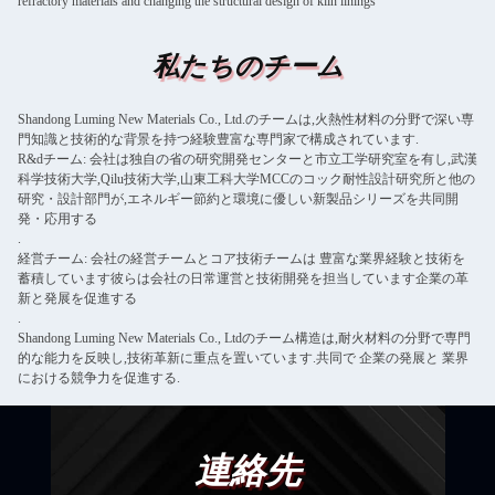
refractory materials and changing the structural design of kiln linings
私たちのチーム
Shandong Luming New Materials Co., Ltd.のチームは,火熱性材料の分野で深い専
門知識と技術的な背景を持つ経験豊富な専門家で構成されています.
R&dチーム: 会社は独自の省の研究開発センターと市立工学研究室を有し,武漢
科学技術大学,Qilu技術大学,山東工科大学MCCのコック耐性設計研究所と他の
研究・設計部門が,エネルギー節約と環境に優しい新製品シリーズを共同開
発・応用する
.
経営チーム: 会社の経営チームとコア技術チームは 豊富な業界経験と技術を
蓄積しています彼らは会社の日常運営と技術開発を担当しています企業の革
新と発展を促進する
.
Shandong Luming New Materials Co., Ltdのチーム構造は,耐火材料の分野で専門
的な能力を反映し,技術革新に重点を置いています.共同で 企業の発展と 業界
における競争力を促進する.
連絡先