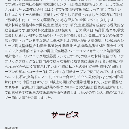
です2019年に同社の技術研究開発センターは 省企業技術センターとして認定
されました 2020年に会社には,シボ市産業情報技術局によって,古くて新しい
動力エネルギーの転換に 貢献した企業として評価されました.2022年に"特別
で洗練された ユニークで革新的な小さな巨人"の全国レベルに入ります
耐火材料と隔熱材料の開発,生産,販売です. 研究,生産,設計を統合する現代的な
総合企業です.,耐火材料の建設および技術サービス.我々は,高品質,省エネ,環境
に優しい新しい材料と製品のシリーズを開発しました.金属工学などの産業で
広く使用されている主な製品は低水泥および非水泥耐火型鋳型, リン酸結合シ
リーズ耐火型鋳型,自動流量 迅速乾燥 防爆 耐火品 鋳造品弾道材料 耐火性プラ
スチック 効率的で省エネの再生式燃焼器 ハニーコンブセラミック熱蓄積器
耐火性バッフルブロック燃焼器用レンガとすべての様々な材料 複合 プリファ
ブリックブロックなど国内外で様々な熱炉に成功裏に適用され,良い結果が得
られ,顧客から広く賞賛されています.特に私たちの会社の発明特許の"回転オ
ーブンの省エネコーナー"は,広く様々な回転オーブンで使用されています特に
ペレット,石灰,火熱ドロマイト,フェロー合金,リチウム塩,化学および他の回転
炉において.中国ではすでに100以上の回転炉が通常使用されています.重要な
エネルギー節約と排出削減効果を持つ.2013年,この技術は"国際先進技術"とし
て山東省科学技術局の技術成果評価を通過しました.その年にジボ市の"エネル
ギー節約大賞"を受賞しました.
サービス
生産能力: