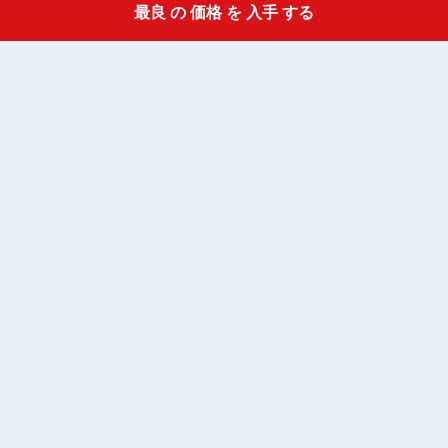
最良 の 価格 を 入手 する
Get a Quote