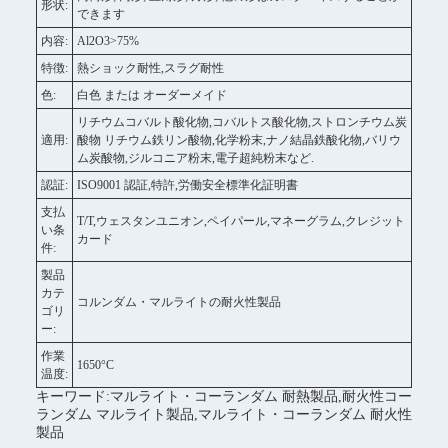
形状:
できます
内容:
Al2O3>75%
特徴:
熱ショック耐性,スラグ耐性
色:
白色 または オーダーメイド
リチウムコバルト酸化物,コバルトス酸化物,ストロンチウム炭
適用:
酸物 リチウム鉄リン酸物,化学粉末,ナノ結晶鉄酸化物,バリウ
ム炭酸物,ジルコニア粉末,電子超純粉末など.
認証:
ISO9001 認証,特許,労働安全標準化証明書
支払
T/T,ウェスタンユニオン,ペイパール,マネーグラム,クレジット
い条
カード
件:
製品
カテ
コルンダム・マルライトの耐火性製品
ゴリ
ー:
作業
1650°C
温度:
キーワード:マルライト・コーランダム 耐熱製品,耐火性コー
ランダム マルライト製品,マルライト・コーランダム 耐火性
製品