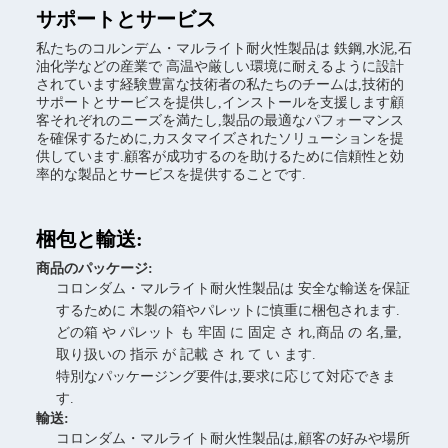
サポートとサービス
私たちのコルンデム・マルライト耐火性製品は 鉄鋼,水泥,石
油化学などの産業で 高温や厳しい環境に耐えるように設計
されています経験豊富な技術者の私たちのチームは,技術的
サポートとサービスを提供し,インストールを支援します顧
客それぞれのニーズを満たし,製品の最適なパフォーマンス
を確保するために,カスタマイズされたソリューションを提
供しています.顧客が成功するのを助けるために信頼性と効
率的な製品とサービスを提供することです.
梱包と輸送:
商品のパッケージ:
コロンダム・マルライト耐火性製品は 安全な輸送を保証
するために 木製の箱やパレットに慎重に梱包されます.
どの箱 や パレット も 牢固 に 固定 さ れ,商品 の 名,量,
取り扱いの 指示 が 記載 さ れ て い ます.
特別なパッケージング要件は,要求に応じて対応できま
す.
輸送:
コロンダム・マルライト耐火性製品は,顧客の好みや場所