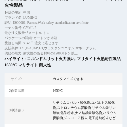
火性製品
起源の場所: 中国
ブランド名: LUMING
証明: ISO9001, Patents,Work safety standardization certificate
モデル番号: GYML-2
最小注文数量: 5メートル トン
パッケージの詳細: カートンか木箱
受渡し時間: 5~45日 注文に応じます
支払条件: L/C,D/A,D/P,T/T,ウェスタンユニオン,マネーグラム
供給の能力: 耐火性のある材料の120000トン以上
ハイライト:
コルンドムリット火力強い
,
マリタイト火熱耐性製品
,
1650°C マリライト 耐火性
1サイズ:
カスタマイズできる
2作業温度:
1650℃
リチウムコバルト酸化物,コバルトス酸化
物,ストロンチウム炭酸物 リチウム鉄リン
3申請書 3:
酸物,化学粉末,ナノ結晶鉄酸化物,バリウム
炭酸物,ジルコニア粉末,電子超純粉末など.