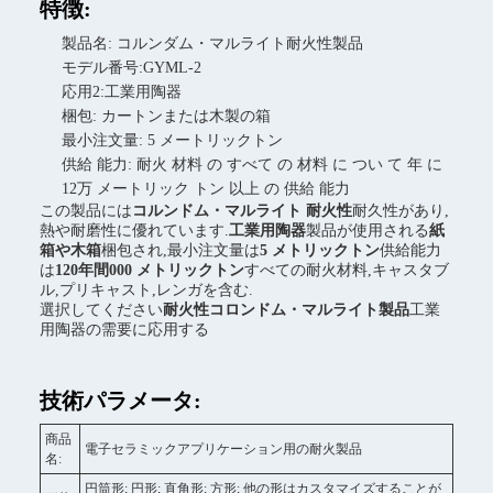
特徴:
製品名: コルンダム・マルライト耐火性製品
モデル番号:GYML-2
応用2:工業用陶器
梱包: カートンまたは木製の箱
最小注文量: 5 メートリックトン
供給 能力: 耐火 材料 の すべて の 材料 に つい て 年 に
12万 メートリック トン 以上 の 供給 能力
この製品には
コルンドム・マルライト 耐火性
耐久性があり,
熱や耐磨性に優れています.
工業用陶器
製品が使用される
紙
箱や木箱
梱包され,最小注文量は
5 メトリックトン
供給能力
は
120年間000 メトリックトン
すべての耐火材料,キャスタブ
ル,プリキャスト,レンガを含む.
選択してください
耐火性コロンドム・マルライト製品
工業
用陶器の需要に応用する
技術パラメータ:
商品
電子セラミックアプリケーション用の耐火製品
名:
円筒形; 円形; 直角形; 方形; 他の形はカスタマイズすることが