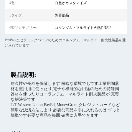
4色:
白色かカスタマイズ
5タイプ:
陶器部品
6製品カテゴリー:
コルンダム・マルライト火熱性製品
PayPal は,セラミックパーツのためのコルンダム・マルライト耐火性製品を受
け入れています.
製品説明:
耐久性や長寿を保証します 極端な環境でもです工業用陶器
材を重用用に使ったり,電子や機能的な用途のための特殊陶
器材を使ったりコーランデム・マルライト耐火製品が 完璧
な解決策です
T/T,Western Union,PayPal,MoneyGram,クレジットカードなど
簡単な決済方法により 必要な商品を手に入れるのは ずっと
簡単です必要な商品を毎回 確実に入手できます.