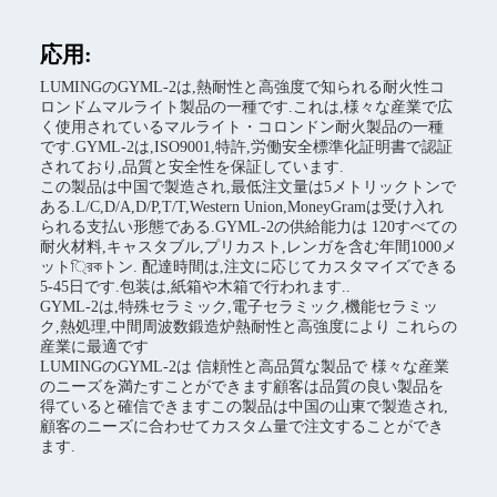
応用:
LUMINGのGYML-2は,熱耐性と高強度で知られる耐火性コ
ロンドムマルライト製品の一種です.これは,様々な産業で広
く使用されているマルライト・コロンドン耐火製品の一種
です.GYML-2は,ISO9001,特許,労働安全標準化証明書で認証
されており,品質と安全性を保証しています.
この製品は中国で製造され,最低注文量は5メトリックトンで
ある.L/C,D/A,D/P,T/T,Western Union,MoneyGramは受け入れ
られる支払い形態である.GYML-2の供給能力は 120すべての
耐火材料,キャスタブル,プリカスト,レンガを含む年間1000メ
ット্রিকトン. 配達時間は,注文に応じてカスタマイズできる
5-45日です.包装は,紙箱や木箱で行われます..
GYML-2は,特殊セラミック,電子セラミック,機能セラミッ
ク,熱処理,中間周波数鍛造炉熱耐性と高強度により これらの
産業に最適です
LUMINGのGYML-2は 信頼性と高品質な製品で 様々な産業
のニーズを満たすことができます顧客は品質の良い製品を
得ていると確信できますこの製品は中国の山東で製造され,
顧客のニーズに合わせてカスタム量で注文することができ
ます.