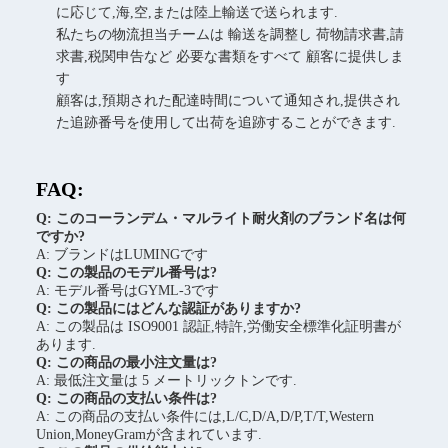
に応じて,海,空,または陸上輸送で送られます.
私たちの物流担当チームは 輸送を調整し 荷物請求書,請
求書,税関申告など 必要な書類をすべて 顧客に提供しま
す
顧客は,預期された配達時間について通知され,提供され
た追跡番号を使用して出荷を追跡することができます.
FAQ:
Q: このコーランデム・マルライト耐火剤のブランド名は何
ですか?
A: ブランドはLUMINGです
Q: この製品のモデル番号は?
A: モデル番号はGYML-3です
Q: この製品にはどんな認証がありますか?
A: この製品は ISO9001 認証,特許,労働安全標準化証明書が
あります.
Q: この商品の最小注文量は?
A: 最低注文量は 5 メートリックトンです.
Q: この商品の支払い条件は?
A: この商品の支払い条件には,L/C,D/A,D/P,T/T,Western
Union,MoneyGramが含まれています.