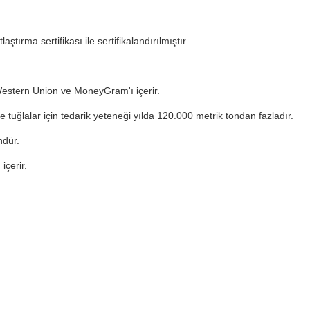
tırma sertifikası ile sertifikalandırılmıştır.
 Western Union ve MoneyGram'ı içerir.
 tuğlalar için tedarik yeteneği yılda 120.000 metrik tondan fazladır.
ndür.
içerir.