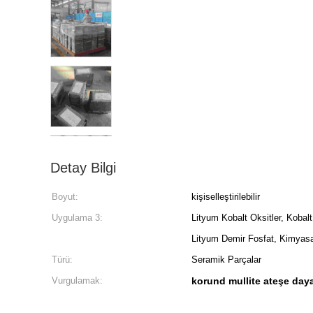
Detay Bilgi
Boyut:
kişiselleştirilebilir
Uygulama 3:
Lityum Kobalt Oksitler, Kobal
Lityum Demir Fosfat, Kimyasa
Türü:
Seramik Parçalar
Vurgulamak:
korund mullite ateşe daya