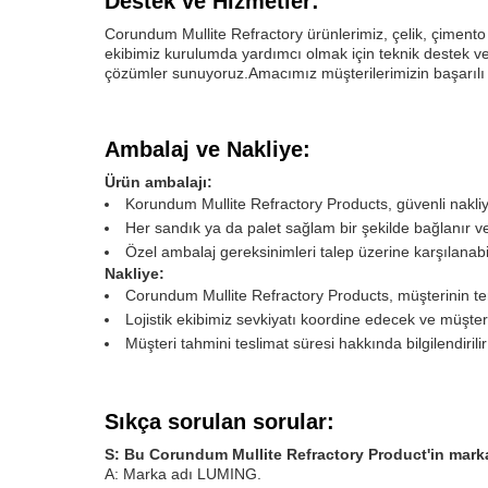
Destek ve Hizmetler:
Corundum Mullite Refractory ürünlerimiz, çelik, çimento
ekibimiz kurulumda yardımcı olmak için teknik destek ve 
çözümler sunuyoruz.Amacımız müşterilerimizin başarılı o
Ambalaj ve Nakliye:
Ürün ambalajı:
Korundum Mullite Refractory Products, güvenli nakliye
Her sandık ya da palet sağlam bir şekilde bağlanır ve 
Özel ambalaj gereksinimleri talep üzerine karşılanabil
Nakliye:
Corundum Mullite Refractory Products, müşterinin ter
Lojistik ekibimiz sevkiyatı koordine edecek ve müşte
Müşteri tahmini teslimat süresi hakkında bilgilendiril
Sıkça sorulan sorular:
S: Bu Corundum Mullite Refractory Product'in mark
A: Marka adı LUMING.