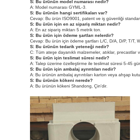
S: Bu ürünün model numarası nedir?
A: Model numarası GYML-3.
S: Bu ürünün hangi sertifikaları var?
Cevap: Bu ürün ISO9001, patent ve iş güvenliği standartlaş
S: Bu ürün için en az sipariş miktarı nedir?
A: En az sipariş miktarı 5 metrik ton.
S: Bu ürün için ödeme şartları nelerdir?
Cevap: Bu ürün için ödeme şartları L/C, D/A, D/P, T/T,
S: Bu ürünün tedarik yeteneği nedir?
C: Tüm ateşe dayanıklı malzemeler, atıklar, precastlar ve
S: Bu ürün için teslimat süresi nedir?
A: Talep üzerine özelleştirme ile teslimat süresi 5-45 gü
S: Bu ürün için ambalaj ayrıntıları nedir?
A: Bu ürünün ambalaj ayrıntıları karton veya ahşap kutu 
S: Bu ürünün kökeni nerede?
A: Bu ürünün kökeni Shandong, Çin'dir.