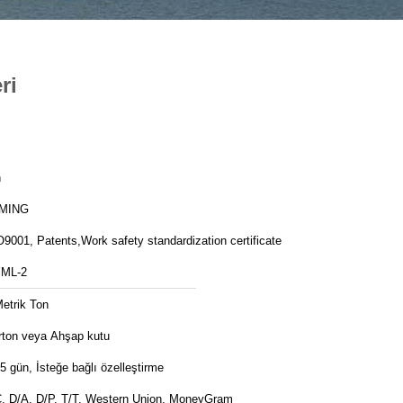
ri
n
MING
9001, Patents,Work safety standardization certificate
ML-2
etrik Ton
rton veya Ahşap kutu
5 gün, İsteğe bağlı özelleştirme
C, D/A, D/P, T/T, Western Union, MoneyGram