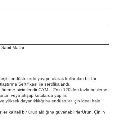
 Sabit Mallar
tli endüstrilerde yaygın olarak kullanılan bir tür
tırma Sertifikası ile sertifikalandı.
lir ödeme biçimleridir.GYML-2'nin 120'den fazla besleme
arton veya ahşap kutularda yapılır.
 yüksek dayanıklılığı bu endüstriler için ideal hale
ler kaliteli bir ürün aldığına güvenebilirlerÜrün, Çin'in