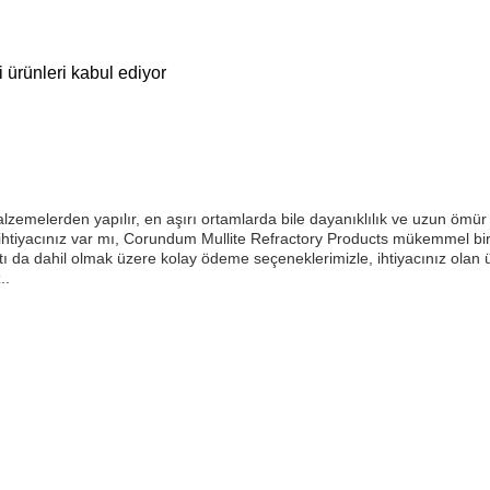
 ürünleri kabul ediyor
zemelerden yapılır, en aşırı ortamlarda bile dayanıklılık ve uzun ömür 
k ihtiyacınız var mı, Corundum Mullite Refractory Products mükemmel b
 da dahil olmak üzere kolay ödeme seçeneklerimizle, ihtiyacınız olan ü
..