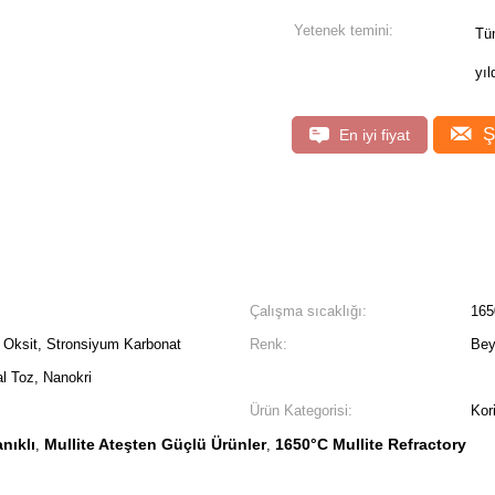
Yetenek temini:
Tüm
yıl
Ş
En iyi fiyat
Çalışma sıcaklığı:
165
t Oksit, Stronsiyum Karbonat
Renk:
Bey
l Toz, Nanokri
Ürün Kategorisi:
Kor
nıklı
Mullite Ateşten Güçlü Ürünler
1650°C Mullite Refractory
,
,