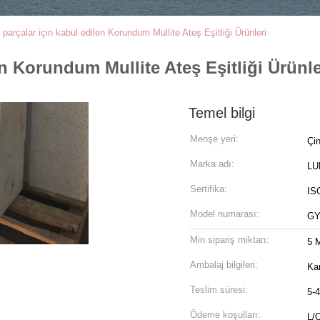
parçalar için kabul edilen Korundum Mullite Ateş Eşitliği Ürünleri
n Korundum Mullite Ateş Eşitliği Ürünle
Temel bilgi
Menşe yeri:
Çi
Marka adı:
LU
Sertifika:
ISO
Model numarası:
GY
Min sipariş miktarı:
5 M
Ambalaj bilgileri:
Ka
Teslim süresi:
5-4
Ödeme koşulları:
L/