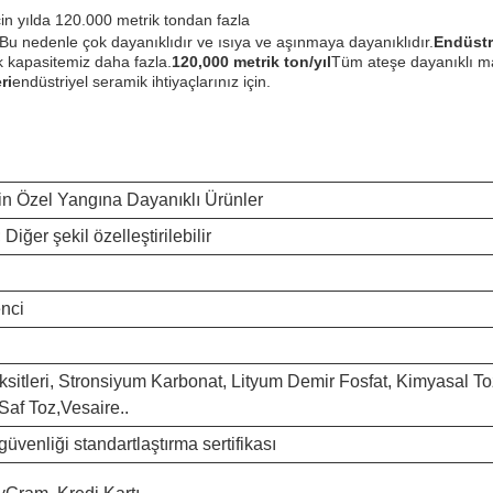
in yılda 120.000 metrik tondan fazla
Bu nedenle çok dayanıklıdır ve ısıya ve aşınmaya dayanıklıdır.
Endüstr
k kapasitemiz daha fazla.
120,000 metrik ton/yıl
Tüm ateşe dayanıklı mal
ri
endüstriyel seramik ihtiyaçlarınız için.
in Özel Yangına Dayanıklı Ürünler
Diğer şekil özelleştirilebilir
enci
Oksitleri, Stronsiyum Karbonat, Lityum Demir Fosfat, Kimyasal T
 Saf Toz,Vesaire..
güvenliği standartlaştırma sertifikası