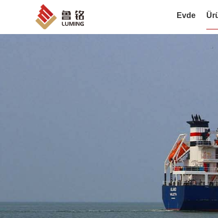
Evde
Ür