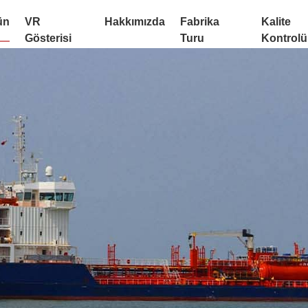
ün
VR
Hakkımızda
Fabrika
Kalite
Gösterisi
Turu
Kontrolü