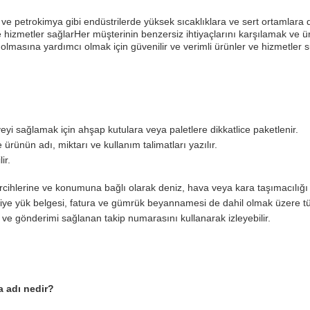
 ve petrokimya gibi endüstrilerde yüksek sıcaklıklara ve sert ortamlara
hizmetler sağlarHer müşterinin benzersiz ihtiyaçlarını karşılamak ve ür
lmasına yardımcı olmak için güvenilir ve verimli ürünler ve hizmetler s
yi sağlamak için ahşap kutulara veya paletlere dikkatlice paketlenir.
ürünün adı, miktarı ve kullanım talimatları yazılır.
ir.
cihlerine ve konumuna bağlı olarak deniz, hava veya kara taşımacılığı i
riye yük belgesi, fatura ve gümrük beyannamesi de dahil olmak üzere tüm
ir ve gönderimi sağlanan takip numarasını kullanarak izleyebilir.
a adı nedir?