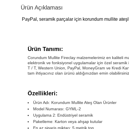
Ürün Açıklaması
PayPal, seramik parçalar için korundum mullite ateşli
Ürün Tanımı:
Corundum Mullite Fireclay malzemelerimiz en kaliteli mal
elektronik ve fonksiyonel uygulamalar için özel serami
T / T, Western Union, PayPal, MoneyGram ve Kredi Kartı
tam ihtiyacınız olan ürünü aldığınızdan emin olabilirsiniz
Özellikleri:
Ürün Adı: Korundum Mullite Ateş Olan Ürünler
Model Numarası: GYML-2
Uygulama 2: Endüstriyel seramik
Paketleme: Karton veya ahşap kutular
En az sipariş miktarı: 5 metrik ton