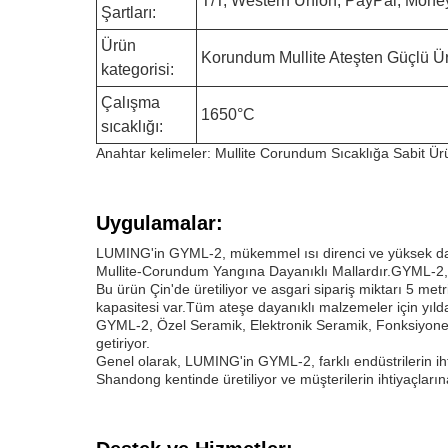
T/T, Western Union, PayPal, Money
Şartları:
Ürün
Korundum Mullite Ateşten Güçlü Ü
kategorisi:
Çalışma
1650°C
sıcaklığı:
Anahtar kelimeler: Mullite Corundum Sıcaklığa Sabit Ür
Uygulamalar:
LUMING'in GYML-2, mükemmel ısı direnci ve yüksek dayanık
Mullite-Corundum Yangına Dayanıklı Mallardır.GYML-2, kal
Bu ürün Çin'de üretiliyor ve asgari sipariş miktarı 5 m
kapasitesi var.Tüm ateşe dayanıklı malzemeler için yıld
GYML-2, Özel Seramik, Elektronik Seramik, Fonksiyonel S
getiriyor.
Genel olarak, LUMING'in GYML-2, farklı endüstrilerin ihtiy
Shandong kentinde üretiliyor ve müşterilerin ihtiyaçlarına