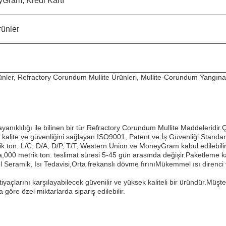
Gram, Kredi Kartı
rünler
ünler, Refractory Corundum Mullite Ürünleri, Mullite-Corundum Yangına
lılığı ile bilinen bir tür Refractory Corundum Mullite Maddeleridir.Çeşi
ite ve güvenliğini sağlayan ISO9001, Patent ve İş Güvenliği Standartlaş
etrik ton. L/C, D/A, D/P, T/T, Western Union ve MoneyGram kabul edilebi
a,000 metrik ton. teslimat süresi 5-45 gün arasında değişir.Paketleme k
eramik, Isı Tedavisi,Orta frekanslı dövme fırınıMükemmel ısı direnci ve
açlarını karşılayabilecek güvenilir ve yüksek kaliteli bir üründür.Müşteri
 göre özel miktarlarda sipariş edilebilir.