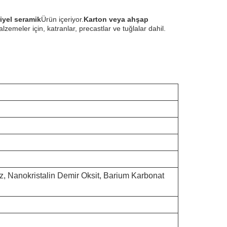
iyel seramik
Ürün içeriyor.
Karton veya ahşap
zemeler için, katranlar, precastlar ve tuğlalar dahil.
oz, Nanokristalin Demir Oksit, Barium Karbonat