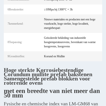
6Breuksterkte:
≥10Mpa bij 1300°C × 3h
Nieuwe materialen en producten met een hoge
7kenmerkend:
vuurkracht, hoge sterkte, hoge kwaliteit,
energiebespari
Geïsoleerde bekleding van industriële
8Toepassing:
hoogtemperatuurovens, bovenkant van warme
hoogovens, hoogovens
9Grondstoffen:
Korund en Mullite
Hoge sterkte Korrosiebestendige
Corundum mullite prefab bakstenen
Samengestelde prefab blokken voor
roterende ovens
met een breedte van niet meer dan
50 mm
Fysische en chemische index van LM-GM68 van