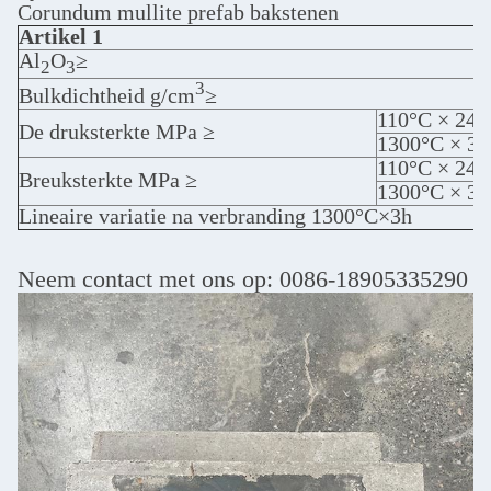
Corundum mullite prefab bakstenen
Artikel 1
Al
O
≥
2
3
3
Bulkdichtheid g/cm
≥
110°C × 24 
De druksterkte MPa ≥
1300°C × 3 
110°C × 24 
Breuksterkte MPa ≥
1300°C × 3 
Lineaire variatie na verbranding 1300°C×3h
Neem contact met ons op: 0086-18905335290