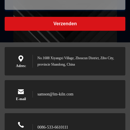
Verzenden
No.1688 Xiyangxi Village, Zhoucun District, Zibo City,
provincie Shandong, China
Adres:
samson@lm-kiln.com
E-mail
0086-533-6610111