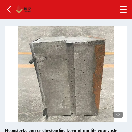
1
/3
Hoogsterke corrosiebestendige korund mullite vuurvaste