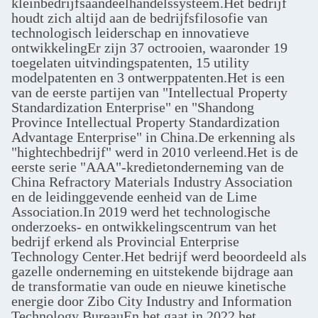
kleinbedrijfsaandeelhandelssysteem.Het bedrijf
houdt zich altijd aan de bedrijfsfilosofie van
technologisch leiderschap en innovatieve
ontwikkelingEr zijn 37 octrooien, waaronder 19
toegelaten uitvindingspatenten, 15 utility
modelpatenten en 3 ontwerppatenten.Het is een
van de eerste partijen van "Intellectual Property
Standardization Enterprise" en "Shandong
Province Intellectual Property Standardization
Advantage Enterprise" in China.De erkenning als
"hightechbedrijf" werd in 2010 verleend.Het is de
eerste serie "AAA"-kredietonderneming van de
China Refractory Materials Industry Association
en de leidinggevende eenheid van de Lime
Association.In 2019 werd het technologische
onderzoeks- en ontwikkelingscentrum van het
bedrijf erkend als Provincial Enterprise
Technology Center.Het bedrijf werd beoordeeld als
gazelle onderneming en uitstekende bijdrage aan
de transformatie van oude en nieuwe kinetische
energie door Zibo City Industry and Information
Technology BureauEn het gaat in 2022 het