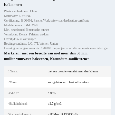
bakstenen
Plaats van herkomst: China
Merknaam: LUMING
Certificering: ISO9001, Patents,Work safety standardization certificate
Modelnummer: LM-GM68
Min. bestelaantal: 5 metrische tonnen
Verpakking Details: Paletten, zakken
Levertijd: 5-30 werkdagen
Betalingscondities: L/C, T/T, Western Union
Levering vermogen: meer dan 120.000 ton per jaar voor alle vuurvaste materialen: gieten, preforms en bakstenen
Markeren:
met een breedte van niet meer dan 50 mm
,
mullite vuurvaste bakstenen
,
Korundum-mullietstenen
1Naam:
met een breedte van niet meer dan 50 mm
2Vorm:
voorgefabriceerd blok of baksteen
3Al2O3:
≥ 68%
4Bulkdichtheid:
≥2.7 g/cm3
5Samendrukkracht:
≥ 80Mpa bij 1300°C×3h