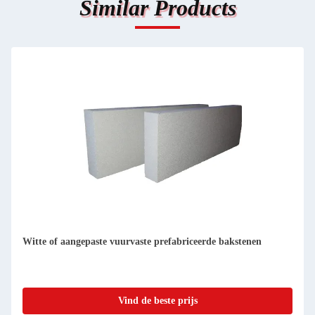
Similar Products
Glassmeltovens met voorgevormde vuurvaste baksteen 1650C
Vind de beste prijs