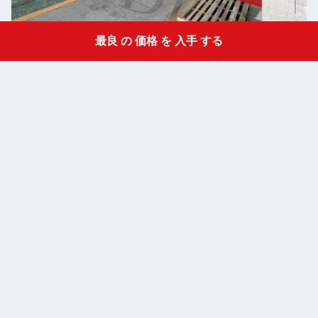
最良 の 価格 を 入手 する
Get a Quote