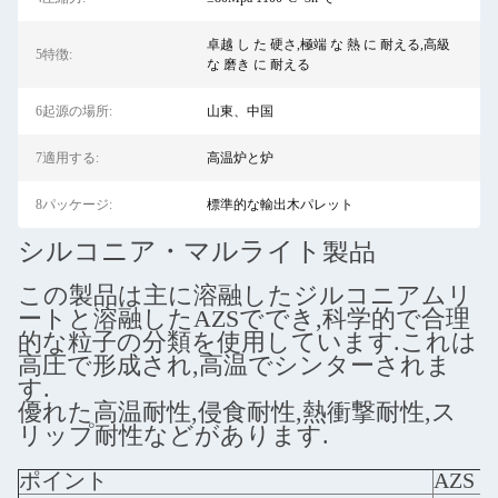
卓越 し た 硬さ,極端 な 熱 に 耐える,高級
5特徴:
な 磨き に 耐える
6起源の場所:
山東、中国
7適用する:
高温炉と炉
8パッケージ:
標準的な輸出木パレット
シルコニア・マルライト製品
この製品は主に溶融したジルコニアムリ
ートと溶融したAZSででき,科学的で合理
的な粒子の分類を使用しています.これは
高圧で形成され,高温でシンターされま
す.
優れた高温耐性,侵食耐性,熱衝撃耐性,ス
リップ耐性などがあります.
ポイント
AZS