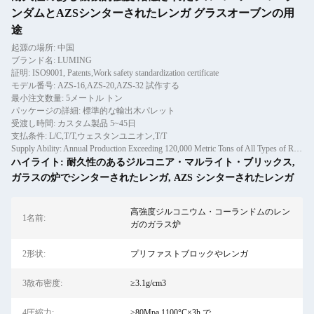
ンダムとAZSシンターされたレンガ グラスオーブンの用
途
起源の場所: 中国
ブランド名: LUMING
証明: ISO9001, Patents,Work safety standardization certificate
モデル番号: AZS-16,AZS-20,AZS-32 試作する
最小注文数量: 5メートル トン
パッケージの詳細: 標準的な輸出木パレット
受渡し時間: カスタム製品 5~45日
支払条件: L/C,T/T,ウェスタンユニオン,T/T
Supply Ability: Annual Production Exceeding 120,000 Metric Tons of All Types of Refractory Materials Including Castables, Preforms, and Bric
ハイライト:
耐久性のあるジルコニア・マルライト・ブリックス
,
ガラスの炉でシンターされたレンガ
,
AZS シンターされたレンガ
高強度ジルコニウム・コーランドムのレン
1名前:
ガのガラス炉
2形状:
プリファストブロックやレンガ
3散布密度:
≥3.1g/cm3
4圧縮力:
≥80Mpa 1100°C×3h で