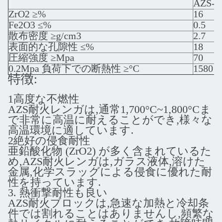
AZS-1
ZrO2 ≥%
16
Fe2O3 ≤%
0.5
散布密度 ≥g/cm3
2.7
表面的な孔隙性 ≤%
18
圧縮強度 ≥Mpa
70
0.2Mpa 負荷下での断熱性 ≥°C
1580
特徴:
1高度な不燃性
AZS耐火レンガは,通常1,700°C~1,800°Cま
で非常に高温に耐えることができ,様々な
高温環境に適しています.
2絶好の侵食耐性
亜鉛酸化物 (ZrO2) が多く含まれているた
め,AZS耐火レンガは,ガラス液体,溶けた
金属,化学スラッグによる侵食に優れた耐
性を持っています.
3. 熱衝撃耐性も良い
AZS耐火ブロックは,急速な加熱と冷却条
件では割れることはありませんし,頻繁な