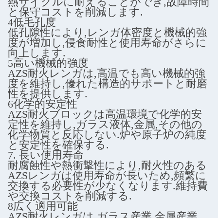
熱サイクルに耐えることができ,故障時間
と保守コストを削減します.
4低毛孔度
低孔隙性により,レンガ体密度と機械的強
度が増加し,侵食耐性と使用寿命がさらに
向上します.
5高い機械的強度
AZS耐火レンガは,高温でも高い機械的強
度を維持し,優れた構造的サポートと耐磨
性を提供します.
6化学的安定性
AZS耐火ブロックは高温環境で化学的安
定性を維持し,ガラス液体,金属,その他の
化学物質と反応しない.炉や原子炉の純度
と安定性を確保する.
7. 長い使用寿命
耐腐蝕性や熱衝撃性により,耐火性のある
AZSレンガは使用寿命が長いため,頻繁に
交換する必要性が少なくなります.維持費
や交換コストを削減する.
8広く適用可能
AZS耐火レンガは,ガラス産業,金属産業,