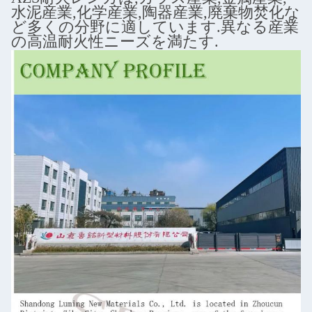
水泥産業,化学産業,陶器産業,廃棄物焚化な
ど多くの分野に適しています.異なる産業
の高温耐火性ニーズを満たす.