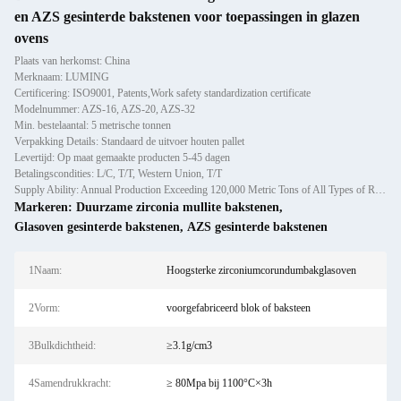
en AZS gesinterde bakstenen voor toepassingen in glazen
ovens
Plaats van herkomst: China
Merknaam: LUMING
Certificering: ISO9001, Patents,Work safety standardization certificate
Modelnummer: AZS-16, AZS-20, AZS-32
Min. bestelaantal: 5 metrische tonnen
Verpakking Details: Standaard de uitvoer houten pallet
Levertijd: Op maat gemaakte producten 5-45 dagen
Betalingscondities: L/C, T/T, Western Union, T/T
Supply Ability: Annual Production Exceeding 120,000 Metric Tons of All Types of Refractory Materials Including Castables, Preforms, and Bric
Markeren:
Duurzame zirconia mullite bakstenen
,
Glasoven gesinterde bakstenen
,
AZS gesinterde bakstenen
1Naam:
Hoogsterke zirconiumcorundumbakglasoven
2Vorm:
voorgefabriceerd blok of baksteen
3Bulkdichtheid:
≥3.1g/cm3
4Samendrukkracht:
≥ 80Mpa bij 1100°C×3h