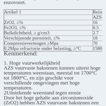
enzovoort.
Artikel 1
Reinte
AZS-1
ZrO2, ≥%
16
Fe2O3, ≤%
0.5
Bulkdichtheid, ≥ g/cm3
2.7
Verschijnende porositeit, ≤%
18
Compressievermogen ≥Mpa
70
0.2Mpa refractorie onder belasting, ≥°C
1580
Kenmerkend:
1. Hoge vuurwerkelijkheid
AZS vuurvaste bakstenen kunnen uiterst hoge
temperaturen weerstaan, meestal tot 1700°C
tot 1800°C, en zijn geschikt voor
verschillende omgevingen met hoge
temperaturen.
2Uitstekende weerstand tegen erosie
Door het hoge gehalte aan zirconiumoxide
(ZrO2) hebben AZS vuurvaste bakstenen een