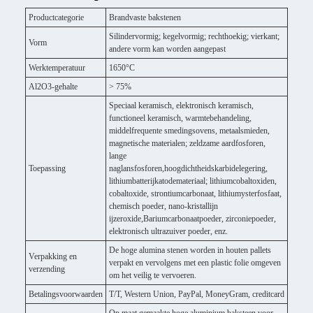
Productcategorie
Brandvaste bakstenen
Silindervormig; kegelvormig; rechthoekig; vierkant;
Vorm
andere vorm kan worden aangepast
Werktemperatuur
1650°C
Al2O3-gehalte
> 75%
Speciaal keramisch, elektronisch keramisch,
functioneel keramisch, warmtebehandeling,
middelfrequente smedingsovens, metaalsmieden,
magnetische materialen; zeldzame aardfosforen,
lange
Toepassing
naglansfosforen,hoogdichtheidskarbidelegering,
lithiumbatterijkatodemateriaal; lithiumcobaltoxiden,
cobaltoxide, strontiumcarbonaat, lithiumysterfosfaat,
chemisch poeder, nano-kristallijn
ijzeroxide,Bariumcarbonaatpoeder, zirconiepoeder,
elektronisch ultrazuiver poeder, enz.
De hoge alumina stenen worden in houten pallets
Verpakking en
verpakt en vervolgens met een plastic folie omgeven
verzending
om het veilig te vervoeren.
Betalingsvoorwaarden
T/T, Western Union, PayPal, MoneyGram, creditcard