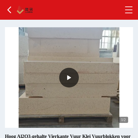
2
/2
Hoog Al2O3-gehalte Vierkante Vuur Klei Vuurblokken voor