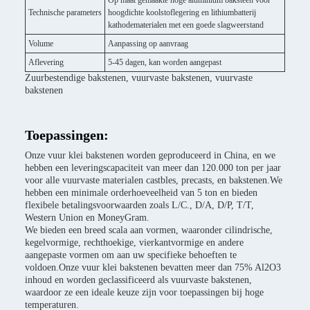
Op maat gemaakte hoge aluminium baksteen voor
Technische parameters
hoogdichte koolstoflegering en lithiumbatterij
kathodematerialen met een goede slagweerstand
Volume
Aanpassing op aanvraag
Aflevering
5-45 dagen, kan worden aangepast
Zuurbestendige bakstenen, vuurvaste bakstenen, vuurvaste
bakstenen
Toepassingen:
Onze vuur klei bakstenen worden geproduceerd in China, en we
hebben een leveringscapaciteit van meer dan 120.000 ton per jaar
voor alle vuurvaste materialen castbles, precasts, en bakstenen.We
hebben een minimale orderhoeveelheid van 5 ton en bieden
flexibele betalingsvoorwaarden zoals L/C., D/A, D/P, T/T,
Western Union en MoneyGram.
We bieden een breed scala aan vormen, waaronder cilindrische,
kegelvormige, rechthoekige, vierkantvormige en andere
aangepaste vormen om aan uw specifieke behoeften te
voldoen.Onze vuur klei bakstenen bevatten meer dan 75% Al2O3
inhoud en worden geclassificeerd als vuurvaste bakstenen,
waardoor ze een ideale keuze zijn voor toepassingen bij hoge
temperaturen.