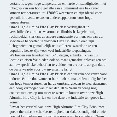
bestand is tegen hoge temperaturen en harde omstandigheden.met
inbegrip van een hoog gehalte aan aluminiumDeze bakstenen
kunnen temperaturen tot 1700°C weerstaan en zijn ideaal voor
gebruik in ovens, ovens,en andere apparatuur voor hoge
temperaturen.
Onze High Alumina Fire Clay Brick is verkrijgbaar in
verschillende vormen, waaronder cilindrisch, kegelvormig,
rechthoekig, vierkant en andere aangepaste vormen, om aan uw
specifieke behoeften te voldoen.Deze isolatieblokken zijn
lichtgewicht en gemakkelijk te installeren, waardoor ze een
populaire keuze zijn voor veel industriële toepassingen.
We bieden een levertijd van 5-45 dagen, afhankelijk van uw
locatie en eisen.We bieden ook op maat gemaakte oplossingen om
aan uw specifieke behoeften te voldoen en ervoor te zorgen dat u
de beste waarde voor uw investering krijgt..
Onze High Alumina Fire Clay Brick is een uitstekende keuze voor
industrieën die duurzame en betrouwbare materialen nodig hebben
om hoge temperaturen en harde omstandigheden te weerstaan.met
een hoog vermogen van meer dan 10 WNeem vandaag nog
contact met ons op om meer te weten te komen over onze High
Alumina Fire Clay Brick en hoe deze uw industrie ten goede kan
komen.
Ervaar het verschil van onze High Alumina Fire Clay Brick met
goede thermische schokbestendigheid en slakbestendigheid en zie
hoe het kan helpen uw industriële processen te verbeteren.Neem