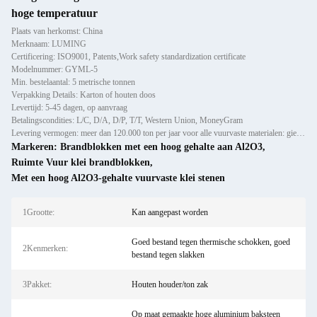
hoge temperatuur
Plaats van herkomst: China
Merknaam: LUMING
Certificering: ISO9001, Patents,Work safety standardization certificate
Modelnummer: GYML-5
Min. bestelaantal: 5 metrische tonnen
Verpakking Details: Karton of houten doos
Levertijd: 5-45 dagen, op aanvraag
Betalingscondities: L/C, D/A, D/P, T/T, Western Union, MoneyGram
Levering vermogen: meer dan 120.000 ton per jaar voor alle vuurvaste materialen: gietijzer, voorlijsten en bakstenen
Markeren:
Brandblokken met een hoog gehalte aan Al2O3
,
Ruimte Vuur klei brandblokken
,
Met een hoog Al2O3-gehalte vuurvaste klei stenen
1Grootte:
Kan aangepast worden
Goed bestand tegen thermische schokken, goed
2Kenmerken:
bestand tegen slakken
3Pakket:
Houten houder/ton zak
Op maat gemaakte hoge aluminium baksteen