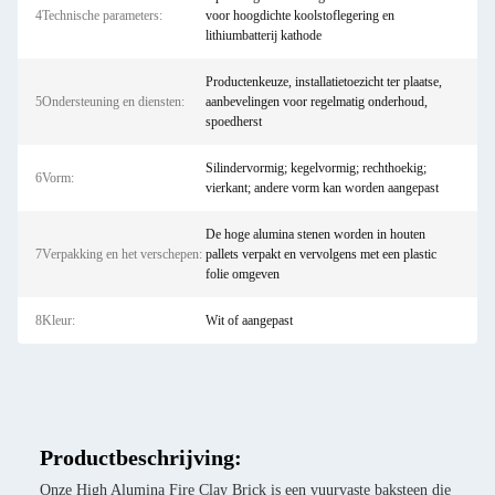
4Technische parameters:
voor hoogdichte koolstoflegering en
lithiumbatterij kathode
Productenkeuze, installatietoezicht ter plaatse,
5Ondersteuning en diensten:
aanbevelingen voor regelmatig onderhoud,
spoedherst
Silindervormig; kegelvormig; rechthoekig;
6Vorm:
vierkant; andere vorm kan worden aangepast
De hoge alumina stenen worden in houten
7Verpakking en het verschepen:
pallets verpakt en vervolgens met een plastic
folie omgeven
8Kleur:
Wit of aangepast
Productbeschrijving:
Onze High Alumina Fire Clay Brick is een vuurvaste baksteen die