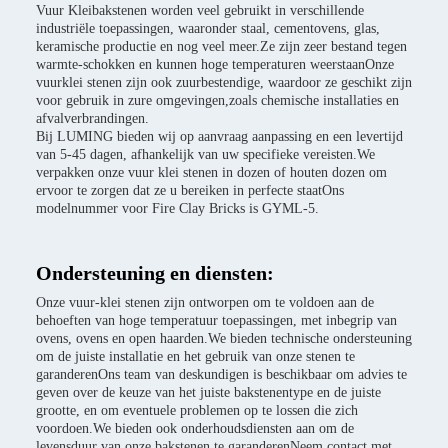
Vuur Kleibakstenen worden veel gebruikt in verschillende
industriële toepassingen, waaronder staal, cementovens, glas,
keramische productie en nog veel meer.Ze zijn zeer bestand tegen
warmte-schokken en kunnen hoge temperaturen weerstaanOnze
vuurklei stenen zijn ook zuurbestendige, waardoor ze geschikt zijn
voor gebruik in zure omgevingen,zoals chemische installaties en
afvalverbrandingen.
Bij LUMING bieden wij op aanvraag aanpassing en een levertijd
van 5-45 dagen, afhankelijk van uw specifieke vereisten.We
verpakken onze vuur klei stenen in dozen of houten dozen om
ervoor te zorgen dat ze u bereiken in perfecte staatOns
modelnummer voor Fire Clay Bricks is GYML-5.
Ondersteuning en diensten:
Onze vuur-klei stenen zijn ontworpen om te voldoen aan de
behoeften van hoge temperatuur toepassingen, met inbegrip van
ovens, ovens en open haarden.We bieden technische ondersteuning
om de juiste installatie en het gebruik van onze stenen te
garanderenOns team van deskundigen is beschikbaar om advies te
geven over de keuze van het juiste bakstenentype en de juiste
grootte, en om eventuele problemen op te lossen die zich
voordoen.We bieden ook onderhoudsdiensten aan om de
levensduur van onze bakstenen te garanderenNeem contact met