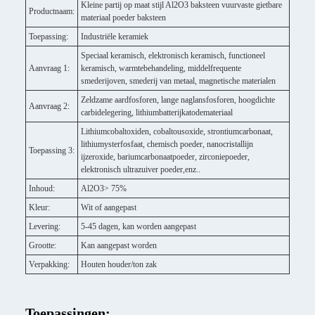
Kleine partij op maat stijl Al2O3 baksteen vuurvaste gietbare
Productnaam:
materiaal poeder baksteen
Toepassing:
Industriële keramiek
Speciaal keramisch, elektronisch keramisch, functioneel
Aanvraag 1:
keramisch, warmtebehandeling, middelfrequente
smederijoven, smederij van metaal, magnetische materialen
Zeldzame aardfosforen, lange naglansfosforen, hoogdichte
Aanvraag 2:
carbidelegering, lithiumbatterijkatodemateriaal
Lithiumcobaltoxiden, cobaltousoxide, strontiumcarbonaat,
lithiumysterfosfaat, chemisch poeder, nanocristallijn
Toepassing 3:
ijzeroxide, bariumcarbonaatpoeder, zirconiepoeder,
elektronisch ultrazuiver poeder,enz..
Inhoud:
Al2O3> 75%
Kleur:
Wit of aangepast
Levering:
5-45 dagen, kan worden aangepast
Grootte:
Kan aangepast worden
Verpakking:
Houten houder/ton zak
Toepassingen: