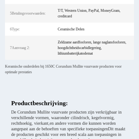
T/T, Western Union, PayPal, MoneyGram,
5Betalingsvoorwaarden:
creditcard
6Type:
Ceramische Delen
Zeldzame aardfosforen, lange naglansfosforen,
7Aanvraag 2:
hoogdichtheidscarbidlegering,
lithiumbatterijkatodemat
Keramische onderdelen bij 1650C Corundum Mullite vuurvaste producten voor
optimale prestaties
Productbeschrijving:
De Corundum Mullite vuurvaste producten zijn verkrijgbaar in
verschillende vormen, waaronder cilindrisch, kegelvormig,
rechthoekig, vierkant,en andere vormen die kunnen worden
aangepast aan de behoeften van specifieke toepassingenDit maakt
de producten geschikt voor een breed scala aan toepassingen in