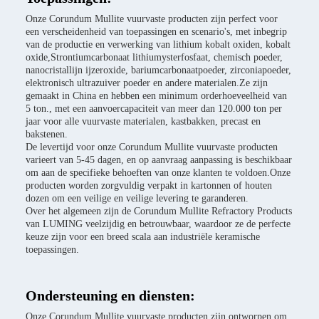
Onze Corundum Mullite vuurvaste producten zijn perfect voor
een verscheidenheid van toepassingen en scenario's, met inbegrip
van de productie en verwerking van lithium kobalt oxiden, kobalt
oxide,Strontiumcarbonaat lithiumysterfosfaat, chemisch poeder,
nanocristallijn ijzeroxide, bariumcarbonaatpoeder, zirconiapoeder,
elektronisch ultrazuiver poeder en andere materialen.Ze zijn
gemaakt in China en hebben een minimum orderhoeveelheid van
5 ton., met een aanvoercapaciteit van meer dan 120.000 ton per
jaar voor alle vuurvaste materialen, kastbakken, precast en
bakstenen.
De levertijd voor onze Corundum Mullite vuurvaste producten
varieert van 5-45 dagen, en op aanvraag aanpassing is beschikbaar
om aan de specifieke behoeften van onze klanten te voldoen.Onze
producten worden zorgvuldig verpakt in kartonnen of houten
dozen om een veilige en veilige levering te garanderen.
Over het algemeen zijn de Corundum Mullite Refractory Products
van LUMING veelzijdig en betrouwbaar, waardoor ze de perfecte
keuze zijn voor een breed scala aan industriële keramische
toepassingen.
Ondersteuning en diensten:
Onze Corundum Mullite vuurvaste producten zijn ontworpen om