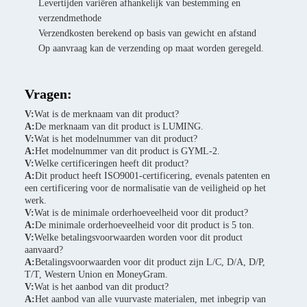
Levertijden variëren afhankelijk van bestemming en
verzendmethode
Verzendkosten berekend op basis van gewicht en afstand
Op aanvraag kan de verzending op maat worden geregeld.
Vragen:
V:
Wat is de merknaam van dit product?
A:
De merknaam van dit product is LUMING.
V:
Wat is het modelnummer van dit product?
A:
Het modelnummer van dit product is GYML-2.
V:
Welke certificeringen heeft dit product?
A:
Dit product heeft ISO9001-certificering, evenals patenten en
een certificering voor de normalisatie van de veiligheid op het
werk.
V:
Wat is de minimale orderhoeveelheid voor dit product?
A:
De minimale orderhoeveelheid voor dit product is 5 ton.
V:
Welke betalingsvoorwaarden worden voor dit product
aanvaard?
A:
Betalingsvoorwaarden voor dit product zijn L/C, D/A, D/P,
T/T, Western Union en MoneyGram.
V:
Wat is het aanbod van dit product?
A:
Het aanbod van alle vuurvaste materialen, met inbegrip van