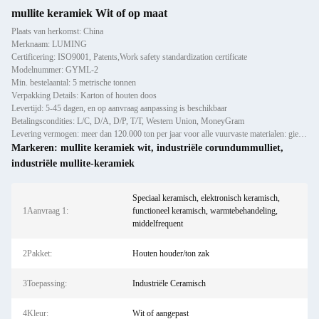
mullite keramiek Wit of op maat
Plaats van herkomst: China
Merknaam: LUMING
Certificering: ISO9001, Patents,Work safety standardization certificate
Modelnummer: GYML-2
Min. bestelaantal: 5 metrische tonnen
Verpakking Details: Karton of houten doos
Levertijd: 5-45 dagen, en op aanvraag aanpassing is beschikbaar
Betalingscondities: L/C, D/A, D/P, T/T, Western Union, MoneyGram
Levering vermogen: meer dan 120.000 ton per jaar voor alle vuurvaste materialen: gietijzer, voorlijsten en bakstenen
Markeren:
mullite keramiek wit
,
industriële corundummulliet
,
industriële mullite-keramiek
Speciaal keramisch, elektronisch keramisch,
1Aanvraag 1:
functioneel keramisch, warmtebehandeling,
middelfrequent
2Pakket:
Houten houder/ton zak
3Toepassing:
Industriële Ceramisch
4Kleur:
Wit of aangepast