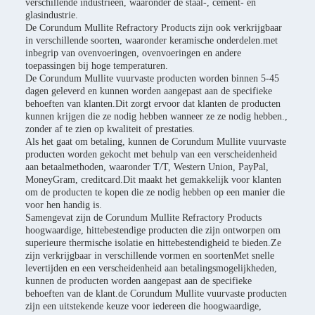
verschillende industrieën, waaronder de staal-, cement- en
glasindustrie.
De Corundum Mullite Refractory Products zijn ook verkrijgbaar
in verschillende soorten, waaronder keramische onderdelen.met
inbegrip van ovenvoeringen, ovenvoeringen en andere
toepassingen bij hoge temperaturen.
De Corundum Mullite vuurvaste producten worden binnen 5-45
dagen geleverd en kunnen worden aangepast aan de specifieke
behoeften van klanten.Dit zorgt ervoor dat klanten de producten
kunnen krijgen die ze nodig hebben wanneer ze ze nodig hebben.,
zonder af te zien op kwaliteit of prestaties.
Als het gaat om betaling, kunnen de Corundum Mullite vuurvaste
producten worden gekocht met behulp van een verscheidenheid
aan betaalmethoden, waaronder T/T, Western Union, PayPal,
MoneyGram, creditcard.Dit maakt het gemakkelijk voor klanten
om de producten te kopen die ze nodig hebben op een manier die
voor hen handig is.
Samengevat zijn de Corundum Mullite Refractory Products
hoogwaardige, hittebestendige producten die zijn ontworpen om
superieure thermische isolatie en hittebestendigheid te bieden.Ze
zijn verkrijgbaar in verschillende vormen en soortenMet snelle
levertijden en een verscheidenheid aan betalingsmogelijkheden,
kunnen de producten worden aangepast aan de specifieke
behoeften van de klant.de Corundum Mullite vuurvaste producten
zijn een uitstekende keuze voor iedereen die hoogwaardige,