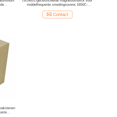
 aluminium
ISO9001-gecertificeerde magnesiumbrick voor
ede
middelfrequente smedingsovens 1650C-
operatietemperatuur
Contact
 bakstenen
vaste
atuur