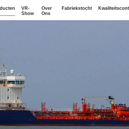
ducten
VR-
Over
Fabriekstocht
Kwaliteitscont
Show
Ons