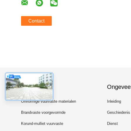
Contact
Categorieën
Ongevee
Onvormige vuurvaste materialen
Inleiding
Brandvaste voorgevormde
Geschiedenis
bakstenen
Korund-mulliet vuurvaste
Dienst