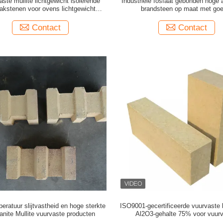
ste mullite lichtgewicht isolerende
Industriële fosfaat gebonden hoge
akstenen voor ovens lichtgewicht
brandsteen op maat met go
vuurbakstenen
slakbestandheid
Contact
Contact
ratuur slijtvastheid en hoge sterkte
ISO9001-gecertificeerde vuurvaste
manite Mullite vuurvaste producten
Al2O3-gehalte 75% voor vuur
toepassingen bij hoge temper