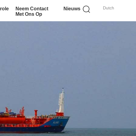
Dutch
role
Neem Contact
Nieuws
Met Ons Op