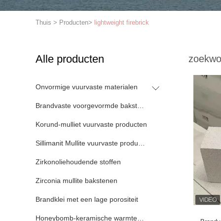
Thuis
>
Producten
>
lightweight firebrick
Alle producten
zoekwo
Onvormige vuurvaste materialen
Brandvaste voorgevormde bakstenen
Korund-mulliet vuurvaste producten
Sillimanit Mullite vuurvaste producten
Zirkonoliehoudende stoffen
Zirconia mullite bakstenen
Brandklei met een lage porositeit
Honeybomb-keramische warmteaccumulator