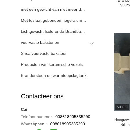
Brandva
vuurb
met een gewicht van niet meer dan 50 kg
Met fosfaat gebonden hoge-aluminium bakstenen
Lichtgewicht Isolerende Brandbakstenen
vuurvaste bakstenen
Silica vuurvaste baksteen
Producten van keramische vezels
Brandersteen en warmteopslagtank
Contacteer ons
Cai
Telefoonnummer :
008618905335290
Hoogtempe
WhatsAppen :
+008618905335290
Silli