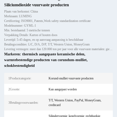
Siliciumdioxide vuurvaste producten
Plaats van herkomst: China
Merknaam: LUMING
Certificering: ISO9001, Patents,Work safety standardization certificate
Modelnummer: GYML-1
Min. bestelaantal: 5 metrische tonnen
Verpakking Details: Karton of houten doos
Levertijd: 5-45 dagen, en op aanvraag aanpassing is beschikbaar
Betalingscondities: L/C, D/A, D/P, T/T, Western Union, MoneyGram
Levering vermogen: meer dan 120.000 ton per jaar voor alle vuurvaste materialen: gietijzer, voorlijsten en bakstenen
Markeren:
thermisch aangepaste keramische delen
,
warmtebestendige producten van corundum-mulliet
,
schokbestendigheid
1Productcategorie:
Korund-mulliet vuurvaste producten
2Grootte:
Kan aangepast worden
T/T, Western Union, PayPal, MoneyGram,
3Betalingsvoorwaarden:
creditcard
Silindervormig; kegelvormig; rechthoekig;