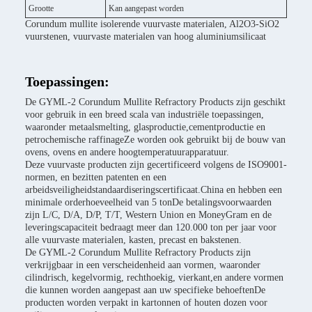
Grootte
Kan aangepast worden
Corundum mullite isolerende vuurvaste materialen, Al2O3-SiO2
vuurstenen, vuurvaste materialen van hoog aluminiumsilicaat
Toepassingen:
De GYML-2 Corundum Mullite Refractory Products zijn geschikt
voor gebruik in een breed scala van industriële toepassingen,
waaronder metaalsmelting, glasproductie,cementproductie en
petrochemische raffinageZe worden ook gebruikt bij de bouw van
ovens, ovens en andere hoogtemperatuurapparatuur.
Deze vuurvaste producten zijn gecertificeerd volgens de ISO9001-
normen, en bezitten patenten en een
arbeidsveiligheidstandaardiseringscertificaat.China en hebben een
minimale orderhoeveelheid van 5 tonDe betalingsvoorwaarden
zijn L/C, D/A, D/P, T/T, Western Union en MoneyGram en de
leveringscapaciteit bedraagt meer dan 120.000 ton per jaar voor
alle vuurvaste materialen, kasten, precast en bakstenen.
De GYML-2 Corundum Mullite Refractory Products zijn
verkrijgbaar in een verscheidenheid aan vormen, waaronder
cilindrisch, kegelvormig, rechthoekig, vierkant,en andere vormen
die kunnen worden aangepast aan uw specifieke behoeftenDe
producten worden verpakt in kartonnen of houten dozen voor