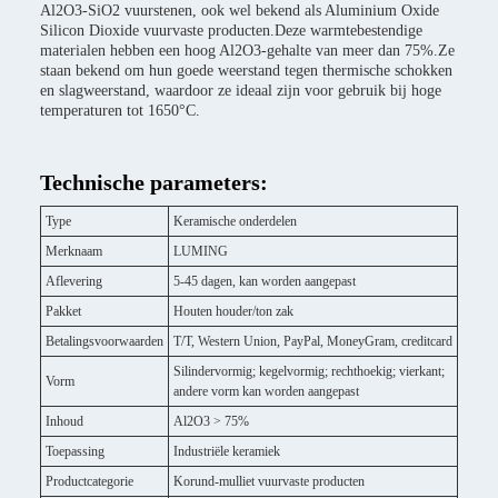
Al2O3-SiO2 vuurstenen, ook wel bekend als Aluminium Oxide
Silicon Dioxide vuurvaste producten.Deze warmtebestendige
materialen hebben een hoog Al2O3-gehalte van meer dan 75%.Ze
staan bekend om hun goede weerstand tegen thermische schokken
en slagweerstand, waardoor ze ideaal zijn voor gebruik bij hoge
temperaturen tot 1650°C.
Technische parameters:
Type
Keramische onderdelen
Merknaam
LUMING
Aflevering
5-45 dagen, kan worden aangepast
Pakket
Houten houder/ton zak
Betalingsvoorwaarden
T/T, Western Union, PayPal, MoneyGram, creditcard
Silindervormig; kegelvormig; rechthoekig; vierkant;
Vorm
andere vorm kan worden aangepast
Inhoud
Al2O3 > 75%
Toepassing
Industriële keramiek
Productcategorie
Korund-mulliet vuurvaste producten