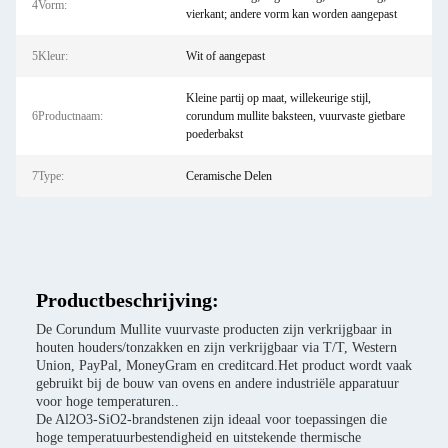
4Vorm:
vierkant; andere vorm kan worden aangepast
5Kleur:
Wit of aangepast
Kleine partij op maat, willekeurige stijl,
6Productnaam:
corundum mullite baksteen, vuurvaste gietbare
poederbakst
7Type:
Ceramische Delen
Productbeschrijving:
De Corundum Mullite vuurvaste producten zijn verkrijgbaar in
houten houders/tonzakken en zijn verkrijgbaar via T/T, Western
Union, PayPal, MoneyGram en creditcard.Het product wordt vaak
gebruikt bij de bouw van ovens en andere industriële apparatuur
voor hoge temperaturen..
De Al2O3-SiO2-brandstenen zijn ideaal voor toepassingen die
hoge temperatuurbestendigheid en uitstekende thermische