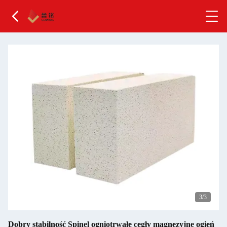
3
/3
Dobry stabilność Spinel ogniotrwałe cegły magnezyjne ogień