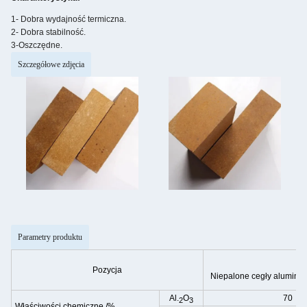
1- Dobra wydajność termiczna.
2- Dobra stabilność.
3-Oszczędne.
Szczegółowe zdjęcia
Parametry produktu
Pozycja
Niepalone cegły alumin
Al.
O
70
2
3
Właściwości chemiczne
/%