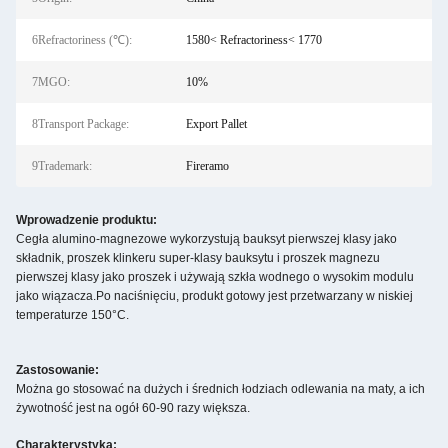
6Refractoriness (℃):
1580< Refractoriness< 1770
7MGO:
10%
8Transport Package:
Export Pallet
9Trademark:
Fireramo
Wprowadzenie produktu:
Cegła alumino-magnezowe wykorzystują bauksyt pierwszej klasy jako
składnik, proszek klinkeru super-klasy bauksytu i proszek magnezu
pierwszej klasy jako proszek i używają szkła wodnego o wysokim modulu
jako wiązacza.Po naciśnięciu, produkt gotowy jest przetwarzany w niskiej
temperaturze 150°C.
Zastosowanie:
Można go stosować na dużych i średnich łodziach odlewania na maty, a ich
żywotność jest na ogół 60-90 razy większa.
Charakterystyka: