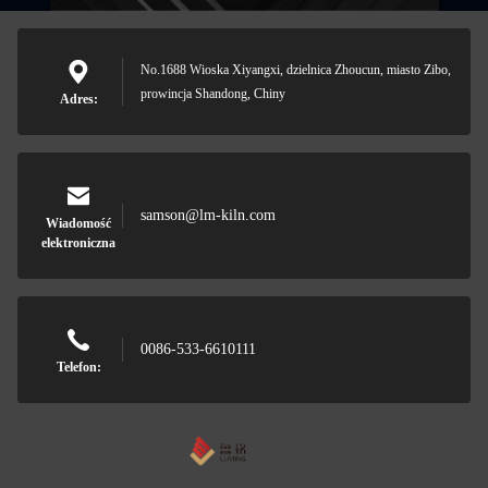
No.1688 Wioska Xiyangxi, dzielnica Zhoucun, miasto Zibo,
prowincja Shandong, Chiny
Adres:
samson@lm-kiln.com
Wiadomość
elektroniczna
0086-533-6610111
Telefon: