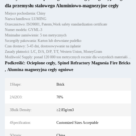
dla przemysłu stalowego Aluminiowo-magnezyjne cegły
Miejsce pochodzenia: Chiny
Nazwa handlowa: LUMING
Orzecznictwo: ISO9001, Patents,Work safety standardization certificate
Numer modelu: GYML-3
Minimalne zamówienie: 5 ton metrycznych
Szczegóły pakowania: Karton lub drewniane pudełko
Czas dostawy: 5-45 dni, dostosowywanie na żądanie
Zasady płatności: L/C, D/A, D/P, T/T, Western Union, MoneyGram
Możliwość Supply: ponad 120 000 ton metrycznych rocznie dla wszystkich materiałów ogniotrwałych: odlewów, prefabrykató
Podkreślić:
Ocieplone cegły
,
Spinel Refractory Magnesia Fire Bricks
,
Alumina magnezyjna cegły ogniowe
1Shape:
Brick
2Al2O3:
70%
3Bulk Density:
≥2.85g/cm3
4Specification:
Customized Sizes Acceptable
5Origin:
China