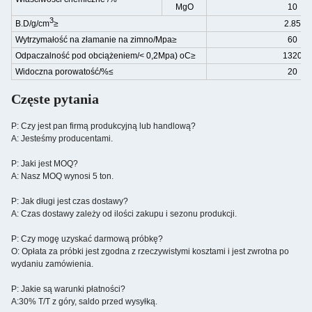
MgO
10
3
B.D/g/cm
≥
2.85
Wytrzymałość na złamanie na zimno/Mpa≥
60
Odpaczalność pod obciążeniem/< 0,2Mpa) oC≥
1320
Widoczna porowatość/%≤
20
Częste pytania
P: Czy jest pan firmą produkcyjną lub handlową?
A: Jesteśmy producentami.
P: Jaki jest MOQ?
A: Nasz MOQ wynosi 5 ton.
P: Jak długi jest czas dostawy?
A: Czas dostawy zależy od ilości zakupu i sezonu produkcji.
P: Czy mogę uzyskać darmową próbkę?
O: Opłata za próbki jest zgodna z rzeczywistymi kosztami i jest zwrotna po
wydaniu zamówienia.
P: Jakie są warunki płatności?
A:30% T/T z góry, saldo przed wysyłką.