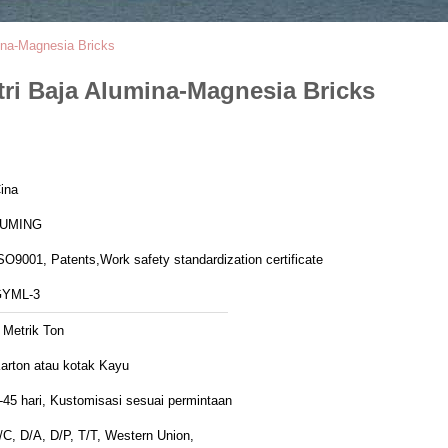
mina-Magnesia Bricks
stri Baja Alumina-Magnesia Bricks
ina
LUMING
SO9001, Patents,Work safety standardization certificate
YML-3
 Metrik Ton
arton atau kotak Kayu
-45 hari, Kustomisasi sesuai permintaan
/C, D/A, D/P, T/T, Western Union,