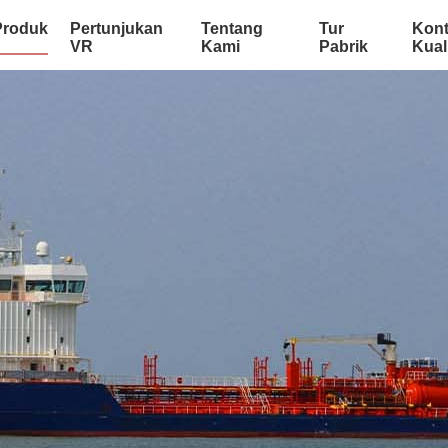
Produk
Pertunjukan
Tentang
Tur
Kont
VR
Kami
Pabrik
Kual