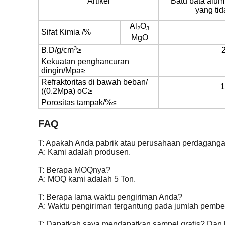
Artikel
Batu bata alu
yang tid
Al
O
2
3
Sifat Kimia
/%
MgO
3
B.D/g/cm
≥
Kekuatan penghancuran
dingin/Mpa≥
Refraktoritas di bawah beban/
1
((0.2Mpa) oC≥
Porositas tampak/%≤
FAQ
T: Apakah Anda pabrik atau perusahaan perdagang
A: Kami adalah produsen.
T: Berapa MOQnya?
A: MOQ kami adalah 5 Ton.
T: Berapa lama waktu pengiriman Anda?
A: Waktu pengiriman tergantung pada jumlah pembe
T: Dapatkah saya mendapatkan sampel gratis? Dan