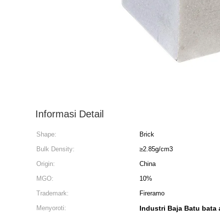
Informasi Detail
Shape:
Brick
Bulk Density:
≥2.85g/cm3
Origin:
China
MGO:
10%
Trademark:
Fireramo
Menyoroti:
Industri Baja Batu bata 