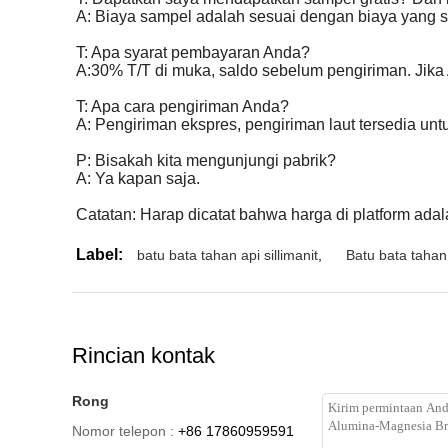
A: Biaya sampel adalah sesuai dengan biaya yang s
T: Apa syarat pembayaran Anda?
A:30% T/T di muka, saldo sebelum pengiriman. Jika
T: Apa cara pengiriman Anda?
A: Pengiriman ekspres, pengiriman laut tersedia un
P: Bisakah kita mengunjungi pabrik?
A: Ya kapan saja.
Catatan: Harap dicatat bahwa harga di platform ada
Label:
batu bata tahan api sillimanit
,
Batu bata tahan
Rincian kontak
Rong
Nomor telepon :
+86 17860959591