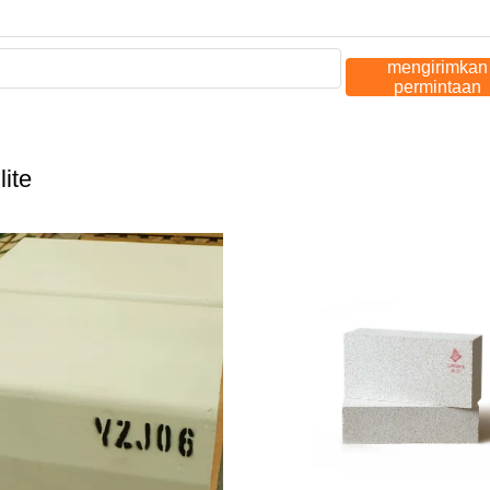
mengirimkan
permintaan
lite