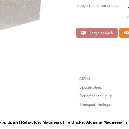
Menyediakan kemampuan:
l
c
Harga terbaik
Al2O3:
Specification:
Refractoriness (℃):
Transport Package:
api
Spinel Refractory Magnesia Fire Bricks
Alumina Magnesia Fir
,
,