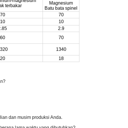
minium-magnesium
Magnesium
ak terbakar
Batu bata spinel
70
70
10
10
2.85
2.9
60
70
320
1340
20
18
an?
lian dan musim produksi Anda.
 berapa lama waktu yang dibutuhkan?