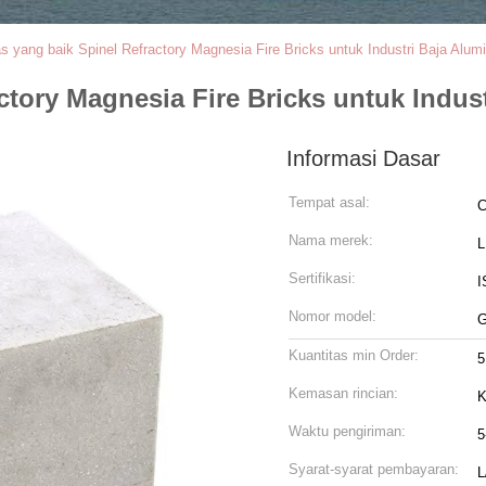
tas yang baik Spinel Refractory Magnesia Fire Bricks untuk Industri Baja Alu
actory Magnesia Fire Bricks untuk Indu
Informasi Dasar
Tempat asal:
C
Nama merek:
Sertifikasi:
I
Nomor model:
G
Kuantitas min Order:
5
Kemasan rincian:
K
Waktu pengiriman:
5
Syarat-syarat pembayaran:
L