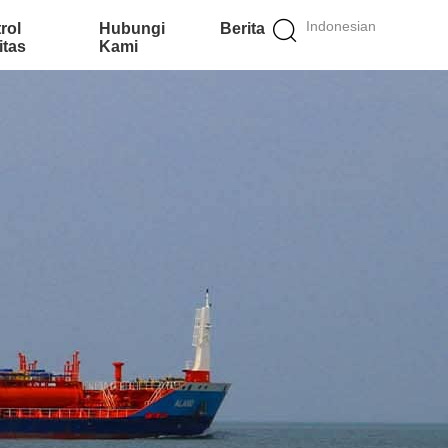
Indonesian
rol
Hubungi
Berita
itas
Kami