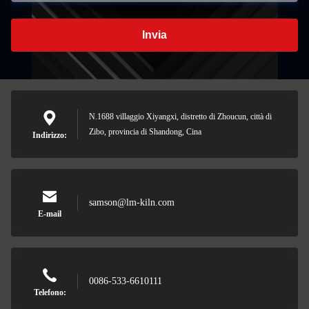
Invia
N.1688 villaggio Xiyangxi, distretto di Zhoucun, città di
Zibo, provincia di Shandong, Cina
Indirizzo:
samson@lm-kiln.com
E-mail
0086-533-6610111
Telefono: