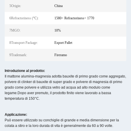
5Origin:
China
6Refractoriness (℃):
1580< Refractoriness< 1770
7MGO:
10%
8Transport Package:
Export Pallet
9Trademark:
Fireramo
Introduzione al prodotto:
Il mattone alumina-magnesia adotta bauxite di primo grado come aggregato,
polvere di clinker di bauxite di super grado e polvere di magnesia di primo
grado come polvere e utilizza vetro ad acqua ad alto modulo come
legame.Dopo aver premuto, il prodotto finito viene lavorato a bassa
temperatura di 150°C.
Applicazione:
Può essere utilizzato su conchiglie di grande e media dimensione per la
colata a stiro e la loro durata di vita è generalmente da 60 a 90 volte.