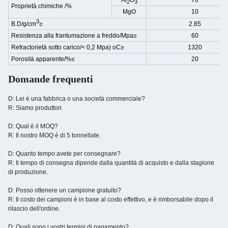
Al
O
70
2
3
Proprietà chimiche
/%
MgO
10
3
B.D/g/cm
≥
2.85
Resistenza alla frantumazione a freddo/Mpa≥
60
Refractorietà sotto carico/< 0,2 Mpa) oC≥
1320
Porosità apparente/%≤
20
Domande frequenti
D: Lei è una fabbrica o una società commerciale?
R: Siamo produttori.
D: Qual è il MOQ?
R: Il nostro MOQ è di 5 tonnellate.
D: Quanto tempo avete per consegnare?
R: Il tempo di consegna dipende dalla quantità di acquisto e dalla stagione
di produzione.
D: Posso ottenere un campione gratuito?
R: Il costo dei campioni è in base al costo effettivo, e è rimborsabile dopo il
rilascio dell'ordine.
D: Quali sono i vostri termini di pagamento?