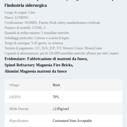
l'industria siderurgica
Luogo di origine: Cina
Marca: LUMING
Certificazione: ISO9001, Patents,Work safety standardization certificate
Numero di modello: GYML-3
Quantità di ordine minimo: 5 tonnellate metriche
Imballaggi particolari: Cartone o scatola di legno
Tempi di consegna: 5-45 giorni, su richiesta
Termini di pagamento: L/C, D/A, D/P, T/T, Western Union, MoneyGram
Capacità di alimentazione: più di 120.000 tonnellate metriche all'anno per tutti i materiali refrattari: casse, prefabbricazion
Evidenziare:
Fabbricazione di mattoni da fuoco
,
Spinel Refractory Magnesia Fire Bricks
,
Alumini Magnesia mattoni da fuoco
1Shape:
Brick
2Al2O3:
70%
3Bulk Density:
≥2.85g/cm3
4Specification:
Customized Sizes Acceptable