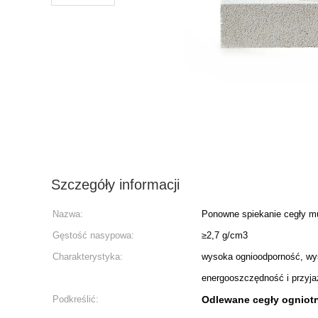
Szczegóły informacji
Nazwa:
Ponowne spiekanie cegły mu
Gęstość nasypowa:
≥2,7 g/cm3
Charakterystyka:
wysoka ognioodporność, wy
energooszczędność i przyja
Podkreślić:
Odlewane cegły ogniotr