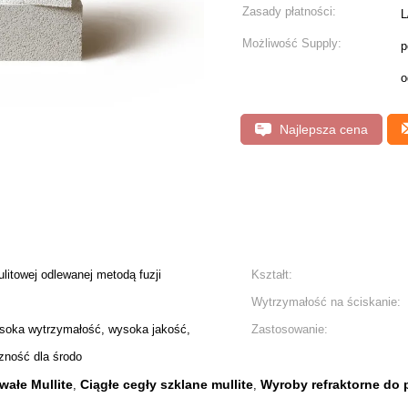
Zasady płatności:
L
Możliwość Supply:
p
o
Najlepsza cena
litowej odlewanej metodą fuzji
Kształt:
Wytrzymałość na ściskanie:
soka wytrzymałość, wysoka jakość,
Zastosowanie:
zność dla środo
wałe Mullite
Ciągłe cegły szklane mullite
Wyroby refraktorne do 
,
,