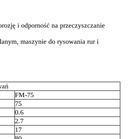
korozję i odporność na przeczyszczanie
klanym, maszynie do rysowania rur i
wań
FM-75
75
0.6
2.7
17
80