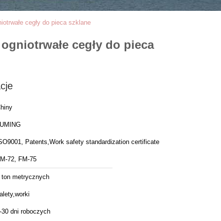
niotrwałe cegły do pieca szklane
e ogniotrwałe cegły do pieca
cje
hiny
LUMING
SO9001, Patents,Work safety standardization certificate
M-72, FM-75
 ton metrycznych
alety,worki
-30 dni roboczych