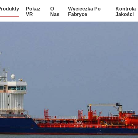
Produkty
Pokaz
O
Wycieczka Po
Kontrola
VR
Nas
Fabryce
Jakości