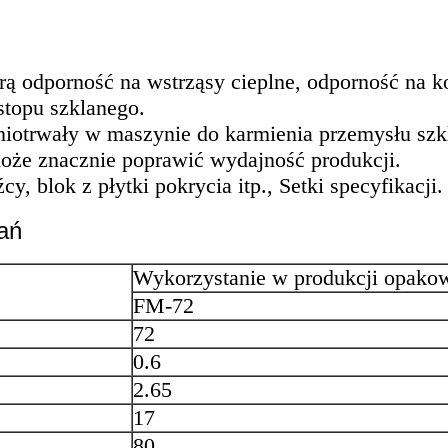
obrą odporność na wstrząsy cieplne, odporność na 
stopu szklanego.
ogniotrwały w maszynie do karmienia przemysłu sz
 może znacznie poprawić wydajność produkcji.
y, blok z płytki pokrycia itp., Setki specyfikacji.
ań
Wykorzystanie w produkcji opako
FM-72
72
0.6
2.65
17
80