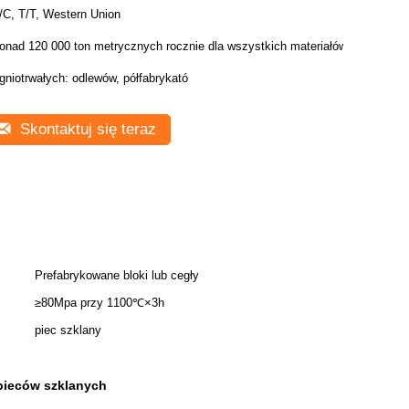
/C, T/T, Western Union
onad 120 000 ton metrycznych rocznie dla wszystkich materiałów
gniotrwałych: odlewów, półfabrykató
Skontaktuj się teraz
Prefabrykowane bloki lub cegły
≥80Mpa przy 1100℃×3h
piec szklany
pieców szklanych