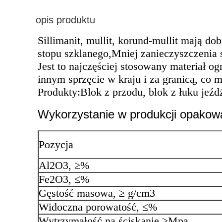
opis produktu
Sillimanit, mullit, korund-mullit mają d
stopu szklanego,Mniej zanieczyszczenia 
Jest to najczęściej stosowany materiał 
innym sprzęcie w kraju i za granicą, co
Produkty:Blok z przodu, blok z łuku jeźdźc
Wykorzystanie w produkcji opakow
Pozycja
Al2O3, ≥%
Fe2O3, ≤%
Gęstość masowa, ≥ g/cm3
Widoczna porowatość, ≤%
Wytrzymałość na ściskanie ≥Mpa