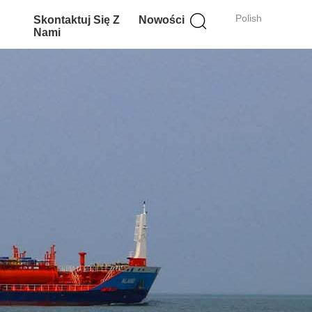
Polish
Skontaktuj Się Z
Nowości
Nami