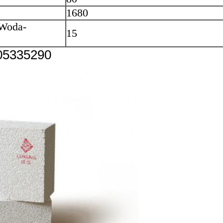
1680
CWoda-
15
905335290