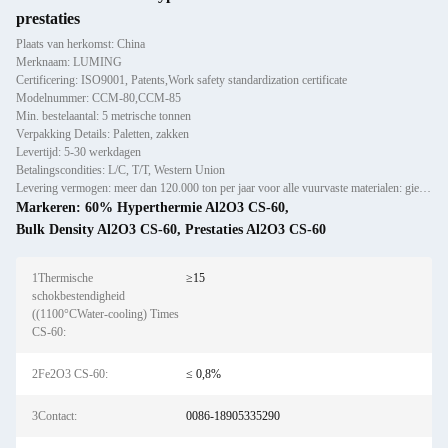
prestaties
Plaats van herkomst: China
Merknaam: LUMING
Certificering: ISO9001, Patents,Work safety standardization certificate
Modelnummer: CCM-80,CCM-85
Min. bestelaantal: 5 metrische tonnen
Verpakking Details: Paletten, zakken
Levertijd: 5-30 werkdagen
Betalingscondities: L/C, T/T, Western Union
Levering vermogen: meer dan 120.000 ton per jaar voor alle vuurvaste materialen: gietijzer, voorlijsten en bakstenen
Markeren:
60% Hyperthermie Al2O3 CS-60
,
Bulk Density Al2O3 CS-60
,
Prestaties Al2O3 CS-60
1Thermische
≥15
schokbestendigheid
((1100°CWater-cooling) Times
CS-60:
2Fe2O3 CS-60:
≤ 0,8%
3Contact:
0086-18905335290