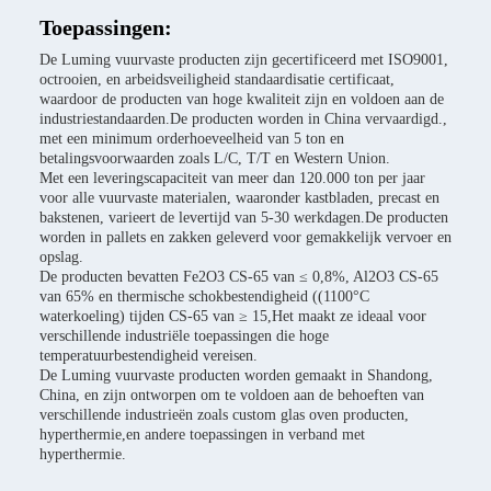
Toepassingen:
De Luming vuurvaste producten zijn gecertificeerd met ISO9001,
octrooien, en arbeidsveiligheid standaardisatie certificaat,
waardoor de producten van hoge kwaliteit zijn en voldoen aan de
industriestandaarden.De producten worden in China vervaardigd.,
met een minimum orderhoeveelheid van 5 ton en
betalingsvoorwaarden zoals L/C, T/T en Western Union.
Met een leveringscapaciteit van meer dan 120.000 ton per jaar
voor alle vuurvaste materialen, waaronder kastbladen, precast en
bakstenen, varieert de levertijd van 5-30 werkdagen.De producten
worden in pallets en zakken geleverd voor gemakkelijk vervoer en
opslag.
De producten bevatten Fe2O3 CS-65 van ≤ 0,8%, Al2O3 CS-65
van 65% en thermische schokbestendigheid ((1100°C
waterkoeling) tijden CS-65 van ≥ 15,Het maakt ze ideaal voor
verschillende industriële toepassingen die hoge
temperatuurbestendigheid vereisen.
De Luming vuurvaste producten worden gemaakt in Shandong,
China, en zijn ontworpen om te voldoen aan de behoeften van
verschillende industrieën zoals custom glas oven producten,
hyperthermie,en andere toepassingen in verband met
hyperthermie.