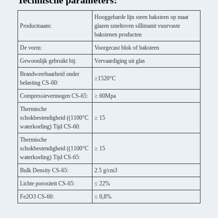
Technische parameters:
Hooggeharde lijn steen baksteen op maat
Productnaam:
glazen smeltoven sillimanit vuurvaste
bakstenen producten
De vorm:
Voorgecast blok of baksteen
Gewoonlijk gebruikt bij:
Vervaardiging uit glas
Brandweerbaarheid onder
≥1520°C
belasting CS-60:
Compressievermogen CS-65:
≥ 60Mpa
Thermische
schokbestendigheid ((1100°C
≥ 15
waterkoeling) Tijd CS-60:
Thermische
schokbestendigheid ((1100°C
≥ 15
waterkoeling) Tijd CS-65:
Bulk Density CS-65:
2.5 g/cm3
Lichte porositeit CS-65:
≤ 22%
Fe2O3 CS-60:
≤ 0,8%