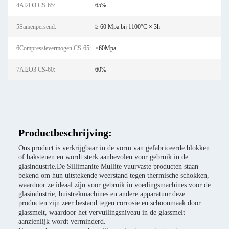
4Al2O3 CS-65:
65%
5Samenpersend:
≥ 60 Mpa bij 1100°C × 3h
6Compressievermogen CS-65:
≥60Mpa
7Al2O3 CS-60:
60%
Productbeschrijving:
Ons product is verkrijgbaar in de vorm van gefabriceerde blokken
of bakstenen en wordt sterk aanbevolen voor gebruik in de
glasindustrie.De Sillimanite Mullite vuurvaste producten staan
bekend om hun uitstekende weerstand tegen thermische schokken,
waardoor ze ideaal zijn voor gebruik in voedingsmachines voor de
glasindustrie, buistrekmachines en andere apparatuur.deze
producten zijn zeer bestand tegen corrosie en schoonmaak door
glassmelt, waardoor het vervuilingsniveau in de glassmelt
aanzienlijk wordt verminderd.