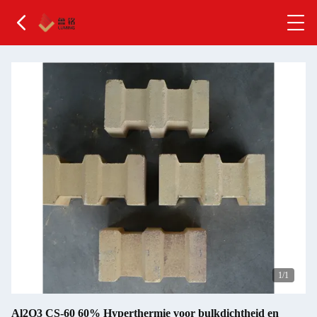
1
/1
Al2O3 CS-60 60% Hyperthermie voor bulkdichtheid en