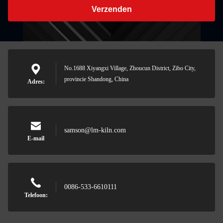
Verzenden
No.1688 Xiyangxi Village, Zhoucun District, Zibo City,
provincie Shandong, China
Adres:
samson@lm-kiln.com
E-mail
0086-533-6610111
Telefoon: