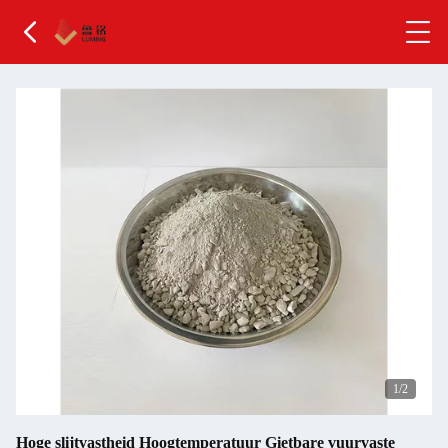
2
/2
Hoge slijtvastheid Hoogtemperatuur Gietbare vuurvaste