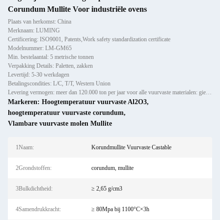
Corundum Mullite Voor industriële ovens
Plaats van herkomst: China
Merknaam: LUMING
Certificering: ISO9001, Patents,Work safety standardization certificate
Modelnummer: LM-GM65
Min. bestelaantal: 5 metrische tonnen
Verpakking Details: Paletten, zakken
Levertijd: 5-30 werkdagen
Betalingscondities: L/C, T/T, Western Union
Levering vermogen: meer dan 120.000 ton per jaar voor alle vuurvaste materialen: gieten, preforms en bakstenen
Markeren:
Hoogtemperatuur vuurvaste Al2O3
,
hoogtemperatuur vuurvaste corundum
,
Vlambare vuurvaste molen Mullite
1Naam:
Korundmullite Vuurvaste Castable
2Grondstoffen:
corundum, mullite
3Bulkdichtheid:
≥ 2,65 g/cm3
4Samendrukkracht:
≥ 80Mpa bij 1100°C×3h