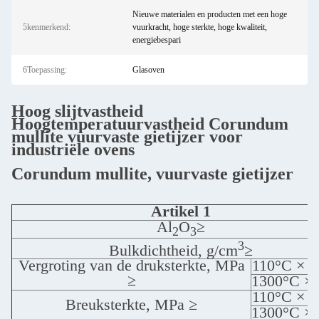
Nieuwe materialen en producten met een hoge
5kenmerkend:
vuurkracht, hoge sterkte, hoge kwaliteit,
energiebespari
6Toepassing:
Glasoven
Hoog slijtvastheid
Hoogtemperatuurvastheid Corundum
mullite vuurvaste gietijzer voor
industriële ovens
Corundum mullite, vuurvaste gietijzer
Artikel 1
Al
O
≥
2
3
3
Bulkdichtheid, g/cm
≥
Vergroting van de druksterkte, MPa
110°C × 2
≥
1300°C × 
110°C × 2
Breuksterkte, MPa ≥
1300°C × 