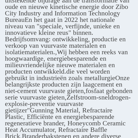
uitstekende bijdrage aan de transformatie van
oude en nieuwe kinetische energie door Zibo
City Industry and Information Technology
BureauEn het gaat in 2022 het nationale
niveau van "speciale, verfijnde, unieke en
innovatieve kleine reus" binnen.
Bedrijfsomvang: ontwikkeling, productie en
verkoop van vuurvaste materialen en
isolatiematerialen.,Wij hebben een reeks van
hoogwaardige, energiebesparende en
milieuvriendelijke nieuwe materialen en
producten ontwikkeld.die veel worden
gebruikt in industrieën zoals metallurgieOnze
belangrijkste producten zijn laagcement en
niet-cement vuurvaste gieten,fosfaat gebonden
serie vuurvaste gieten,Zelfstroom-sneldrogen-
explosie-preventie vuurvaste
gietijzer"Gunning Material, Refractaire
Plastic, Efficiënte en energiebesparende
regeneratieve brander, Honeycomb Ceramic
Heat Accumulator, Refractaire Baffle
Brick,Branderbakstenen en andere diverse