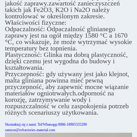
jakość zaprawy.zawartość zanieczyszczeń
takich jak Fe2O3, K2O i Na2O należy
kontrolować w określonym zakresie.
Właściwości fizyczne:
Odpaczalność: Odpaczalność glinianego
zaprawy jest na ogół między 1580 °C a 1670
°C, co wskazuje, że może wytrzymać wysokie
temperatury bez topnienia.
Plastyczność: Glinka ma dobrą plastyczność,
dzięki czemu jest wygodna do budowy i
kształtowania.
Przyczepność: gdy używany jest jako klejnot,
malta gliniana powinna mieć pewną
przyczepność, aby zapewnić mocne wiązanie
materiałów ogniotrwałych.odporność na
korozję, zatrzymywanie wody i
rozpuszczalność w celu zaspokojenia potrzeb
różnych scenariuszy użytkowania.
Skontaktuj się z nami: Tel/Whatsapp:0086-18905335290
samson@refractories-material.com