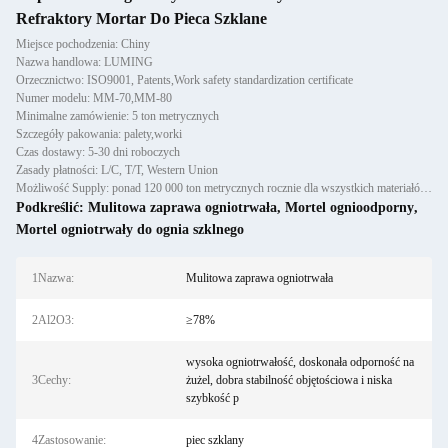
Refraktory Mortar Do Pieca Szklane
Miejsce pochodzenia: Chiny
Nazwa handlowa: LUMING
Orzecznictwo: ISO9001, Patents,Work safety standardization certificate
Numer modelu: MM-70,MM-80
Minimalne zamówienie: 5 ton metrycznych
Szczegóły pakowania: palety,worki
Czas dostawy: 5-30 dni roboczych
Zasady płatności: L/C, T/T, Western Union
Możliwość Supply: ponad 120 000 ton metrycznych rocznie dla wszystkich materiałów ogniotrwałych: odlewów, półfabrykató
Podkreślić:
Mulitowa zaprawa ogniotrwała
,
Mortel ognioodporny
,
Mortel ogniotrwały do ognia szklnego
1Nazwa:
Mulitowa zaprawa ogniotrwała
2Al2O3:
≥78%
wysoka ogniotrwałość, doskonała odporność na
3Cechy:
żużel, dobra stabilność objętościowa i niska
szybkość p
4Zastosowanie:
piec szklany