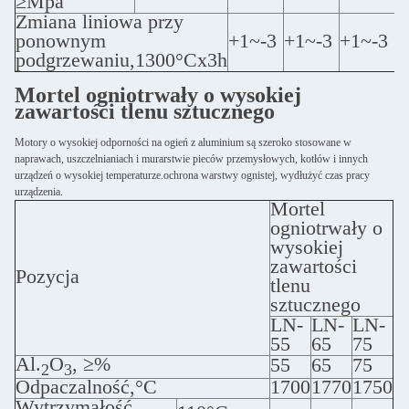
≥Mpa
Zmiana liniowa przy
ponownym
+1~-3
+1~-3
+1~-3
podgrzewaniu,1300°Cx3h
Mortel ogniotrwały o wysokiej
zawartości tlenu sztucznego
Motory o wysokiej odporności na ogień z aluminium są szeroko stosowane w
naprawach, uszczelnianiach i murarstwie pieców przemysłowych, kotłów i innych
urządzeń o wysokiej temperaturze.ochrona warstwy ognistej, wydłużyć czas pracy
urządzenia.
Mortel
ogniotrwały o
wysokiej
zawartości
Pozycja
tlenu
sztucznego
LN-
LN-
LN-
55
65
75
Al.
O
, ≥%
55
65
75
2
3
Odpaczalność,°C
1700
1770
1750
Wytrzymałość