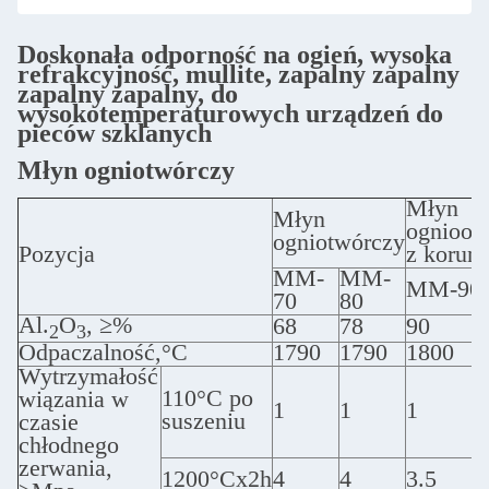
Doskonała odporność na ogień, wysoka
refrakcyjność, mullite, zapalny zapalny
zapalny zapalny, do
wysokotemperaturowych urządzeń do
pieców szklanych
Młyn ogniotwórczy
Młyn
Młyn
ogniood
ogniotwórczy
Pozycja
z korun
MM-
MM-
MM-90
70
80
Al.
O
, ≥%
68
78
90
2
3
Odpaczalność,°C
1790
1790
1800
Wytrzymałość
110°C po
wiązania w
1
1
1
suszeniu
czasie
chłodnego
zerwania,
1200°Cx2h
4
4
3.5