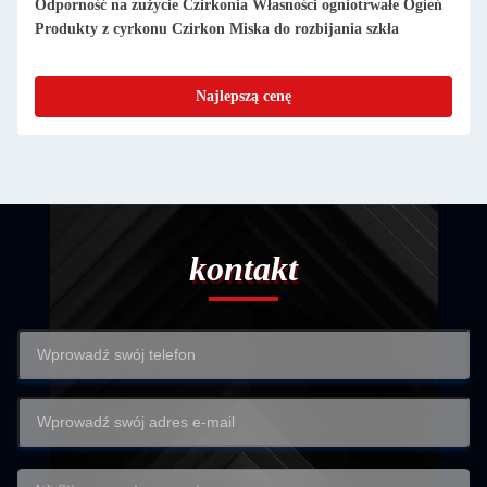
Wyjątkowa wytrzymałość i wysokiej wydajności ogniotrwałe
wyroby odlewane do pieców szklanych
Najlepszą cenę
kontakt