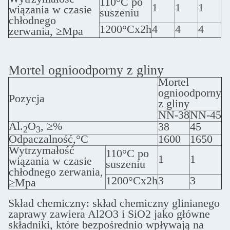
110°C po
1
1
1
wiązania w czasie
suszeniu
chłodnego
1200°Cx2h
4
4
4
zerwania, ≥Mpa
Mortel ognioodporny z gliny
Mortel
ognioodporny
Pozycja
z gliny
NN-38
NN-45
Al.
O
, ≥%
38
45
2
3
Odpaczalność,°C
1600
1650
Wytrzymałość
110°C po
1
1
wiązania w czasie
suszeniu
chłodnego zerwania,
1200°Cx2h
3
3
≥Mpa
Skład chemiczny: skład chemiczny glinianego
zaprawy zawiera Al2O3 i SiO2 jako główne
składniki, które bezpośrednio wpływają na