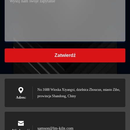
Zatwierdź
No.1688 Wioska Xiyangxi, dzielnica Zhoucun, miasto Zibo,
prowincja Shandong, Chiny
Adres:
samson@lm-kiln.com