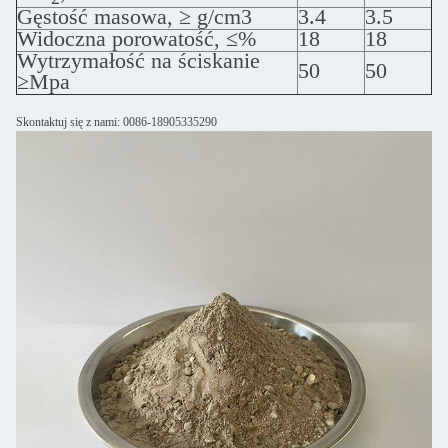
Gęstość masowa, ≥ g/cm3
3.4
3.5
Widoczna porowatość, ≤%
18
18
Wytrzymałość na ściskanie
50
50
≥Mpa
Skontaktuj się z nami: 0086-18905335290