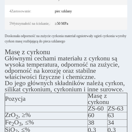
4Zastosowanie:
piec szklany
5Wytrzymałość na ściskanie,:
≥50 MPa
Doskonała odporność na zużycie cyrkonia materiał ogniotrwały ogień cyrkonia wyroby
cyrkon masę rozbijającą do pieca szklanego
Masę z cyrkonu
Głównymi cechami materiału z cyrkonu są
wysoka temperatura, odporność na zużycie,
odporność na korozję oraz stabilne
właściwości fizyczne i chemiczne.
Do jego głównych składników należą cyrkon,
silikat cyrkonium, cyrkonium i inne surowce.
Masę z
Pozycja
cyrkonu
ZS-60
ZS-63
ZrO
, ≥%
60
63
2
Fe
O
, ≤%
38
34
2
3
SiO
, ≤%
0.3
0.3
2