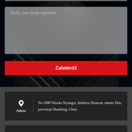
Zatwierdź
No.1688 Wioska Xiyangxi, dzielnica Zhoucun, miasto Zibo,
prowincja Shandong, Chiny
Adres: