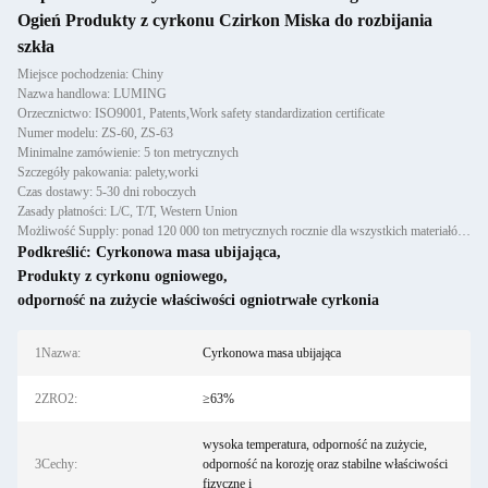
Ogień Produkty z cyrkonu Czirkon Miska do rozbijania
szkła
Miejsce pochodzenia: Chiny
Nazwa handlowa: LUMING
Orzecznictwo: ISO9001, Patents,Work safety standardization certificate
Numer modelu: ZS-60, ZS-63
Minimalne zamówienie: 5 ton metrycznych
Szczegóły pakowania: palety,worki
Czas dostawy: 5-30 dni roboczych
Zasady płatności: L/C, T/T, Western Union
Możliwość Supply: ponad 120 000 ton metrycznych rocznie dla wszystkich materiałów ogniotrwałych: odlewów, półfabrykató
Podkreślić:
Cyrkonowa masa ubijająca
,
Produkty z cyrkonu ogniowego
,
odporność na zużycie właściwości ogniotrwałe cyrkonia
1Nazwa:
Cyrkonowa masa ubijająca
2ZRO2:
≥63%
wysoka temperatura, odporność na zużycie,
3Cechy:
odporność na korozję oraz stabilne właściwości
fizyczne i