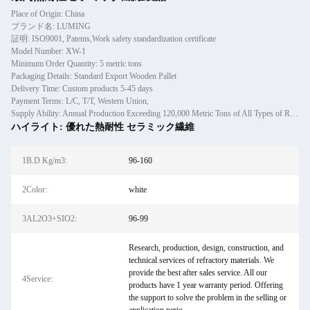
Place of Origin: China
ブランド名: LUMING
証明: ISO9001, Patents,Work safety standardization certificate
Model Number: XW-1
Minimum Order Quantity: 5 metric tons
Packaging Details: Standard Export Wooden Pallet
Delivery Time: Custom products 5-45 days
Payment Terms: L/C, T/T, Western Union,
Supply Ability: Annual Production Exceeding 120,000 Metric Tons of All Types of Refractory Materials Including Castables, Preforms, and Bric
ハイライト:
優れた熱耐性 セラミック繊維
1B.D Kg/m3:
96-160
2Color:
white
3AL2O3+SIO2:
96-99
Research, production, design, construction, and
technical services of refractory materials. We
provide the best after sales service. All our
4Service:
products have 1 year warranty period. Offering
the support to solve the problem in the selling or