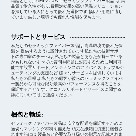
結論として,LUMING XW-1 セラミックファイバー製品 は,高
品質で耐久性があり,費用対効果の高い保温ソリューション
を探している人にとって優れた選択です.幅広い用途に適し
ています厳しい環境でも優れた性能を保ちます.
サポートとサービス
私たちのセラミックファイバー製品は 高温環境で優れた保
温を 提供するように設計されています私たちの技術サポー
トの専門家のチームは,私たちの製品とあなたが持っている
かもしれないすべての質問や問題に対応するために利用可
能です設置サポート,メンテナンスのアドバイス,トラブルシ
ューティングの支援など 様々なサービスを提供しています
私たちの目標は,私たちの顧客が彼らのセラミックファイバ
ー製品から可能な限り最高のパフォーマンスを得ることを
保証することですテクニカルサポートとサービスに関する
詳細については,ご連絡ください.
梱包と輸送:
セラミックファイバー製品は 安全な配送を保証するために
適切なマッシング材料を備えた 頑丈な紙箱に慎重に梱包さ
れます箱には,製品名と必要な取り扱いの指示が記載されま