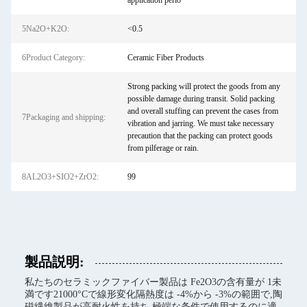
application perio
5Na2O+K2O:
<0.5
6Product Category:
Ceramic Fiber Products
Strong packing will protect the goods from any
possible damage during transit. Solid packing
and overall stuffing can prevent the cases from
7Packaging and shipping:
vibration and jarring. We must take necessary
precaution that the packing can protect goods
from pilferage or rain.
8AL2O3+SIO2+ZrO2:
99
製品説明:
私たちのセラミックファイバー製品は Fe2O3の含有量が 1未
満です21000°Cで線形変化隔熱度は -4%から -3%の範囲で,陶
磁繊維製品が高耐火性を持ち,極端な条件で使用するのに適