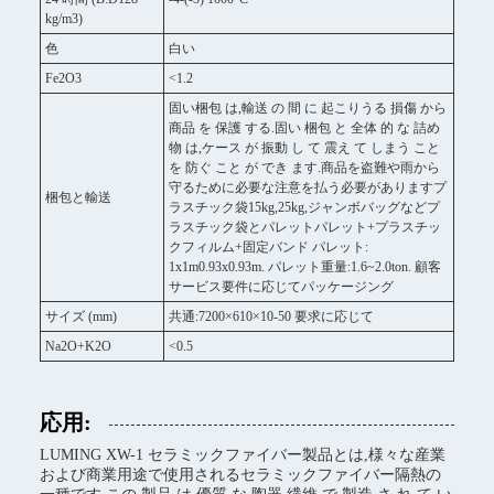
kg/m3)
色
白い
Fe2O3
<1.2
固い梱包 は,輸送 の 間 に 起こりうる 損傷 から
商品 を 保護 する.固い 梱包 と 全体 的 な 詰め
物 は,ケース が 振動 し て 震え て しまう こと
を 防ぐ こと が でき ます.商品を盗難や雨から
守るために必要な注意を払う必要がありますプ
梱包と輸送
ラスチック袋15kg,25kg,ジャンボバッグなどプ
ラスチック袋とパレットパレット+プラスチッ
クフィルム+固定バンド パレット:
1x1m0.93x0.93m. パレット重量:1.6~2.0ton. 顧客
サービス要件に応じてパッケージング
サイズ (mm)
共通:7200×610×10-50 要求に応じて
Na2O+K2O
<0.5
応用:
LUMING XW-1 セラミックファイバー製品とは,様々な産業
および商業用途で使用されるセラミックファイバー隔熱の