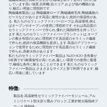
しています高い強度,抗剥離,抗スコア,および他の機能があ
り,幅広い用途に理想的です.
陶磁繊維製品には 陶磁繊維ロープ,陶磁繊維毛布,陶磁繊維の
ピースなどがあります高温に耐性があり,絶好の保温性があ
る. 私たちのセラミックファイバーロープは,高温環境,例え
ばオーブンやオーブンの使用に理想的です.それは高品質の
セラミックファイバーで作られ,優れた隔熱特性を持ってい
ます.私たちのセラミックファイバーブランケットは,オーブ
ンの敷き布団のために理想的です高品質のセラミック繊維
で作られ,絶好の保温機能を提供します.高温のアプリケーシ
ョンで使用するために理想的です高品質のセラミック繊維
で作られ,高耐火性があります.
私たちのセラミックファイバー製品は Na2O+K2O 含有量が
0未満です5耐腐食性が高いため,厳しい環境での使用に最適
で,極端な条件に耐えることができます.私たちのセラミック
ファイバー製品は,さまざまなサイズと形で利用できます.,幅
広い用途に適しています
特徴:
製品名:高温耐性セラミックファイバーモジュール,アル
ミシリケート防火折り畳みブロック,工業炉耐火隔熱綿ブ
ロック,隔熱綿