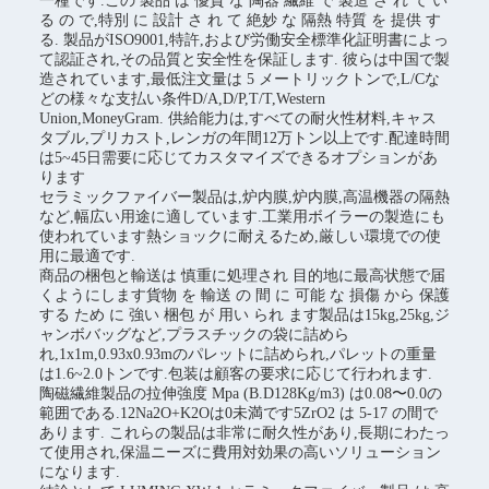
一種です.この 製品 は 優質 な 陶器 繊維 で 製造 さ れ て い
る の で,特別 に 設計 さ れ て 絶妙 な 隔熱 特質 を 提供 す
る. 製品がISO9001,特許,および労働安全標準化証明書によっ
て認証され,その品質と安全性を保証します. 彼らは中国で製
造されています,最低注文量は 5 メートリックトンで,L/Cな
どの様々な支払い条件D/A,D/P,T/T,Western
Union,MoneyGram. 供給能力は,すべての耐火性材料,キャス
タブル,プリカスト,レンガの年間12万トン以上です.配達時間
は5~45日需要に応じてカスタマイズできるオプションがあ
ります
セラミックファイバー製品は,炉内膜,炉内膜,高温機器の隔熱
など,幅広い用途に適しています.工業用ボイラーの製造にも
使われています熱ショックに耐えるため,厳しい環境での使
用に最適です.
商品の梱包と輸送は 慎重に処理され 目的地に最高状態で届
くようにします貨物 を 輸送 の 間 に 可能 な 損傷 から 保護
する ため に 強い 梱包 が 用い られ ます製品は15kg,25kg,ジ
ャンボバッグなど,プラスチックの袋に詰めら
れ,1x1m,0.93x0.93mのパレットに詰められ,パレットの重量
は1.6~2.0トンです.包装は顧客の要求に応じて行われます.
陶磁繊維製品の拉伸強度 Mpa (B.D128Kg/m3) は0.08〜0.0の
範囲である.12Na2O+K2Oは0未満です5ZrO2 は 5-17 の間で
あります. これらの製品は非常に耐久性があり,長期にわたっ
て使用され,保温ニーズに費用対効果の高いソリューション
になります.