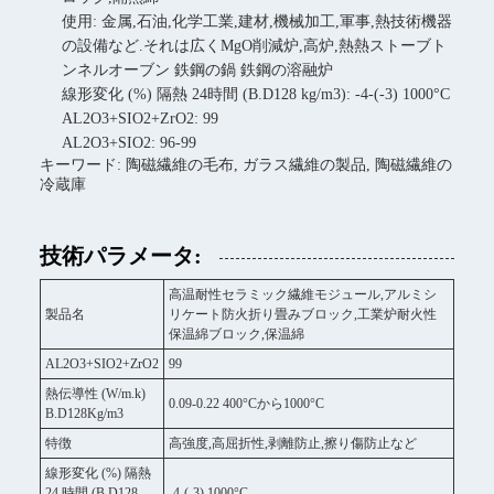
使用: 金属,石油,化学工業,建材,機械加工,軍事,熱技術機器
の設備など.それは広くMgO削減炉,高炉,熱熱ストーブト
ンネルオーブン 鉄鋼の鍋 鉄鋼の溶融炉
線形変化 (%) 隔熱 24時間 (B.D128 kg/m3): -4-(-3) 1000°C
AL2O3+SIO2+ZrO2: 99
AL2O3+SIO2: 96-99
キーワード: 陶磁繊維の毛布, ガラス繊維の製品, 陶磁繊維の
冷蔵庫
技術パラメータ:
高温耐性セラミック繊維モジュール,アルミシ
製品名
リケート防火折り畳みブロック,工業炉耐火性
保温綿ブロック,保温綿
AL2O3+SIO2+ZrO2
99
熱伝導性 (W/m.k)
0.09-0.22 400°Cから1000°C
B.D128Kg/m3
特徴
高強度,高屈折性,剥離防止,擦り傷防止など
線形変化 (%) 隔熱
24 時間 (B.D128
-4-(-3) 1000°C