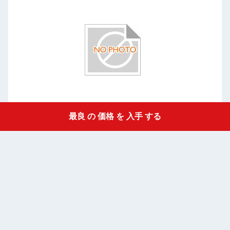
最良 の 価格 を 入手 する
Get a Quote
耐火性セラミック繊維板 アルミウムシリケート板 金属産業,
炉
鉄鋼産業,自動車炉
シ
最良 の 価格 を 入手 する