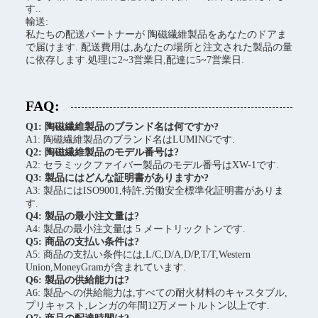
す..
輸送:
私たちの配送パートナーが 陶磁繊維製品をあなたのドアま
で届けます. 配送費用は,あなたの場所と注文された製品の量
に依存します.処理に2~3営業日,配達に5~7営業日.
FAQ:
Q1: 陶磁繊維製品のブランド名は何ですか?
A1: 陶磁繊維製品のブランド名はLUMINGです.
Q2: 陶磁繊維製品のモデル番号は?
A2: セラミックファイバー製品のモデル番号はXW-1です.
Q3: 製品にはどんな証明書がありますか?
A3: 製品にはISO9001,特許,労働安全標準化証明書がありま
す.
Q4: 製品の最小注文量は?
A4: 製品の最小注文量は 5 メートリックトンです.
Q5: 商品の支払い条件は?
A5: 商品の支払い条件には,L/C,D/A,D/P,T/T,Western
Union,MoneyGramが含まれています.
Q6: 製品の供給能力は?
A6: 製品への供給能力は,すべての耐火材料のキャスタブル,
プリキャスト,レンガの年間12万メートルトン以上です.