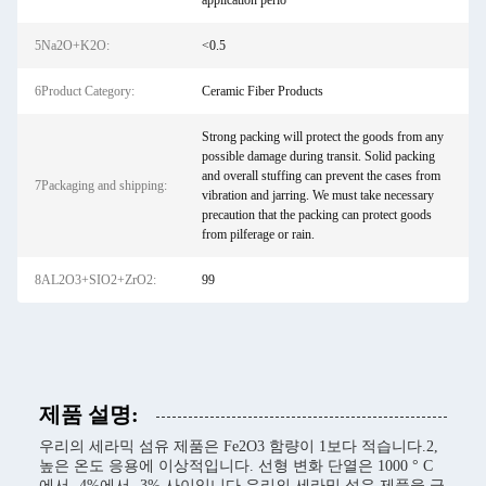
application perio
5Na2O+K2O:
<0.5
6Product Category:
Ceramic Fiber Products
Strong packing will protect the goods from any
possible damage during transit. Solid packing
and overall stuffing can prevent the cases from
7Packaging and shipping:
vibration and jarring. We must take necessary
precaution that the packing can protect goods
from pilferage or rain.
8AL2O3+SIO2+ZrO2:
99
제품 설명:
우리의 세라믹 섬유 제품은 Fe2O3 함량이 1보다 적습니다.2,
높은 온도 응용에 이상적입니다. 선형 변화 단열은 1000 ° C
에서 -4%에서 -3% 사이입니다.우리의 세라믹 섬유 제품을 극