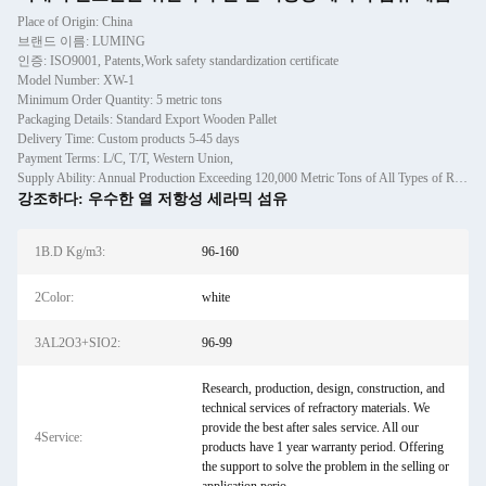
Place of Origin: China
브랜드 이름: LUMING
인증: ISO9001, Patents,Work safety standardization certificate
Model Number: XW-1
Minimum Order Quantity: 5 metric tons
Packaging Details: Standard Export Wooden Pallet
Delivery Time: Custom products 5-45 days
Payment Terms: L/C, T/T, Western Union,
Supply Ability: Annual Production Exceeding 120,000 Metric Tons of All Types of Refractory Materials Including Castables, Preforms, and Bric
강조하다:
우수한 열 저항성 세라믹 섬유
1B.D Kg/m3:
96-160
2Color:
white
3AL2O3+SIO2:
96-99
Research, production, design, construction, and
technical services of refractory materials. We
provide the best after sales service. All our
4Service:
products have 1 year warranty period. Offering
the support to solve the problem in the selling or