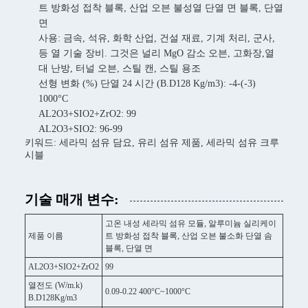
트 방화성 접착 블록, 산업 오븐 불성열 단열 면 블록, 단열
면
사용: 금속, 석유, 화학 산업, 건설 재료, 기계 처리, 군사,
등 열 기술 장비. 그것은 널리 MgO 감소 오븐, 고화장,열
대 난방, 터널 오븐, 스틸 캔, 스틸 용조
선형 변화 (%) 단열 24 시간 (B.D128 Kg/m3): -4-(-3)
1000°C
AL2O3+SIO2+ZrO2: 99
AL2O3+SIO2: 96-99
키워드: 세라믹 섬유 담요, 유리 섬유 제품, 세라믹 섬유 크루
시블
기술 매개 변수:
고온 내성 세라믹 섬유 모듈, 알루미늄 실리케이
제품 이름
트 방화성 접착 블록, 산업 오븐 불소화 단열 솜
블록, 단열 면
AL2O3+SIO2+ZrO2
99
열전도 (W/m.k)
0.09-0.22 400°C~1000°C
B.D128Kg/m3