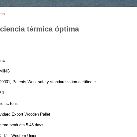
ima
iciencia térmica óptima
ina
MING
9001, Patents,Work safety standardization certificate
-1
etric tons
andard Export Wooden Pallet
stom products 5-45 days
, T/T, Western Union,