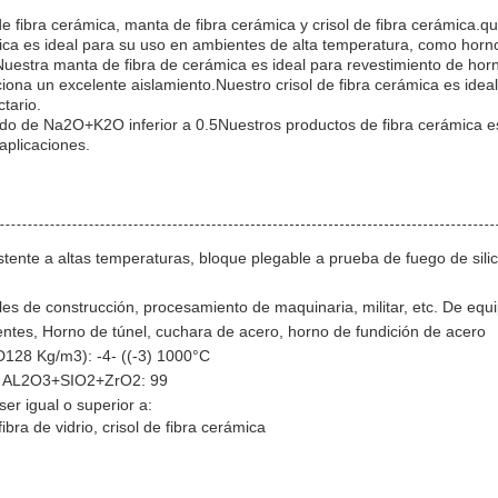
.
e fibra cerámica, manta de fibra cerámica y crisol de fibra cerámica.q
ica es ideal para su uso en ambientes de alta temperatura, como horno
Nuestra manta de fibra de cerámica es ideal para revestimiento de horn
ciona un excelente aislamiento.Nuestro crisol de fibra cerámica es ide
tario.
ido de Na2O+K2O inferior a 0.5Nuestros productos de fibra cerámica e
plicaciones.
ente a altas temperaturas, bloque plegable a prueba de fuego de silica
ales de construcción, procesamiento de maquinaria, militar, etc. De equ
entes, Horno de túnel, cuchara de acero, horno de fundición de acero
D128 Kg/m3): -4- ((-3) 1000°C
as: AL2O3+SIO2+ZrO2: 99
ser igual o superior a:
bra de vidrio, crisol de fibra cerámica