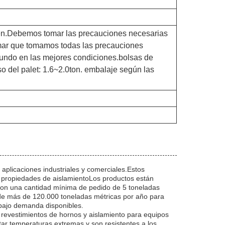
ellen.Debemos tomar las precauciones necesarias
rmar que tomamos todas las precauciones
 mundo en las mejores condiciones.bolsas de
so del palet: 1.6~2.0ton. embalaje según las
aplicaciones industriales y comerciales.Estos
s propiedades de aislamientoLos productos están
.con una cantidad mínima de pedido de 5 toneladas
 de más de 120.000 toneladas métricas por año para
n bajo demanda disponibles.
revestimientos de hornos y aislamiento para equipos
tar temperaturas extremas y son resistentes a los