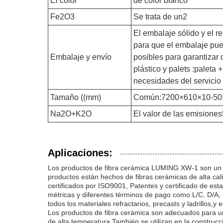
El color
de color blanco
Fe2O3
Se trata de un2
El embalaje sólido y el r
para que el embalaje pue
Embalaje y envío
posibles para garantizar
plástico y palets :paleta
necesidades del servicio 
Tamaño ((mm)
Común:7200×610×10-50;S
Na2O+K2O
El valor de las emisiones
Aplicaciones:
Los productos de fibra cerámica LUMING XW-1 son un tip
productos están hechos de fibras cerámicas de alta ca
certificados por ISO9001, Patentes y certificado de es
métricas y diferentes términos de pago como L/C, D/A
todos los materiales refractarios, precasts y ladrillos
Los productos de fibra cerámica son adecuados para un
de alta temperatura.También se utilizan en la construc