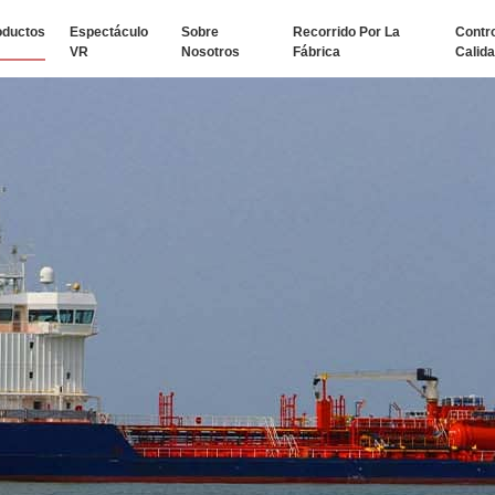
oductos
Espectáculo
Sobre
Recorrido Por La
Contr
VR
Nosotros
Fábrica
Calid