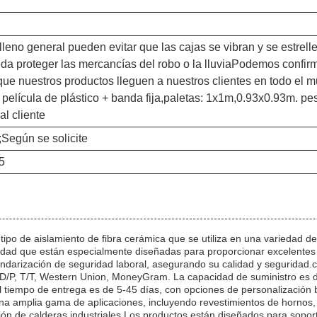
elleno general pueden evitar que las cajas se vibran y se estr
da proteger las mercancías del robo o la lluviaPodemos confi
 que nuestros productos lleguen a nuestros clientes en todo el
 + película de plástico + banda fija,paletas: 1x1m,0.93x0.93m. pe
al cliente
egún se solicite
5
o de aislamiento de fibra cerámica que se utiliza en una variedad de 
lidad que están especialmente diseñadas para proporcionar excelente
tandarización de seguridad laboral, asegurando su calidad y seguridad
, D/P, T/T, Western Union, MoneyGram. La capacidad de suministro es
,y el tiempo de entrega es de 5-45 días, con opciones de personalizació
a amplia gama de aplicaciones, incluyendo revestimientos de hornos, 
ción de calderas industriales.Los productos están diseñados para sopor