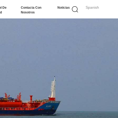
Spanish
ol De
Contacta Con
Noticias
ad
Nosotros