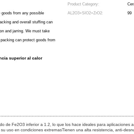
Product Category:
Cer
he goods from any possible
AL2O3+SIO2+ZrO2:
99
acking and overall stuffing can
ion and jarring. We must take
 packing can protect goods from
ncia superior al calor
do de Fe2O3 inferior a 1.2, lo que los hace ideales para aplicaciones
 su uso en condiciones extremasTienen una alta resistencia, anti-desnu