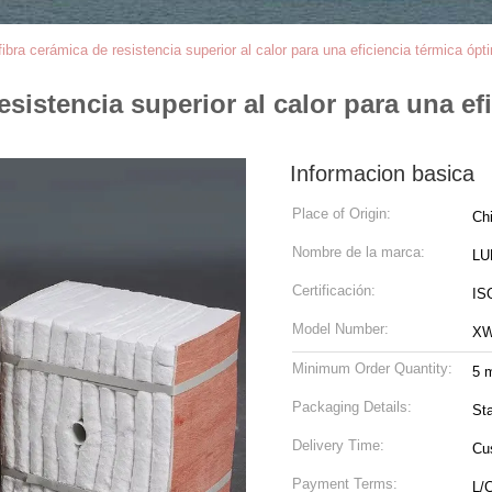
ibra cerámica de resistencia superior al calor para una eficiencia térmica ópt
sistencia superior al calor para una ef
Informacion basica
Place of Origin:
Ch
Nombre de la marca:
LU
Certificación:
ISO
Model Number:
XW
Minimum Order Quantity:
5 m
Packaging Details:
St
Delivery Time:
Cu
Payment Terms:
L/C