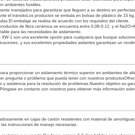
en ambientes hostiles.
ente manejados para garantizar que lleguen a su destino en perfectas 
nte el tránsitoLos productos se embala en bolsas de plástico de 15 kg,
as.El embalaje se realiza de acuerdo con los requisitos del cliente.
s productos de fibra cerámica se encuentra entre 0,08-0.12, y el Na2
table para las necesidades de aislamiento.
 XW-1 son una excelente opción para cualquiera que busque soluciones
aciones, y sus excelentes propiedades aislantes garantizan un rendi
para proporcionar un aislamiento térmico superior en ambientes de al
quier pregunta o problema que pueda tener con nuestros productosOfre
 y asistencia para la resolución de problemas.Nuestro objetivo es gara
aPóngase en contacto con nosotros para obtener más información sobre 
adosamente en cajas de cartón resistentes con material de amortigua
 las instrucciones de manejo necesarias..