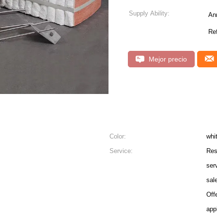
Supply Ability:
An
Ref
Mejor precio
Color:
whi
Service:
Res
ser
sal
Off
app