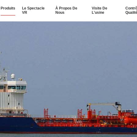
Produits
Le Spectacle
À Propos De
Visite De
Contrô
VR
Nous
L'usine
Qualit