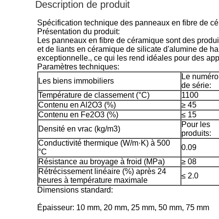
Description de produit
Spécification technique des panneaux en fibre de c
Présentation du produit:
Les panneaux en fibre de céramique sont des produits
et de liants en céramique de silicate d'alumine de 
exceptionnelle., ce qui les rend idéales pour des ap
Paramètres techniques:
Le numéro
Les biens immobiliers
de série:
Température de classement (°C)
1100
Contenu en Al2O3 (%)
≥ 45
Contenu en Fe2O3 (%)
≤ 15
Pour les
Densité en vrac (kg/m3)
produits:
Conductivité thermique (W/m·K) à 500
0.09
°C
Résistance au broyage à froid (MPa)
≥ 08
Rétrécissement linéaire (%) après 24
≤ 2.0
heures à température maximale
Dimensions standard:
Épaisseur: 10 mm, 20 mm, 25 mm, 50 mm, 75 mm