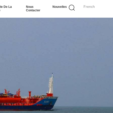
French
le De La
Nous
Nouvelles
é
Contacter