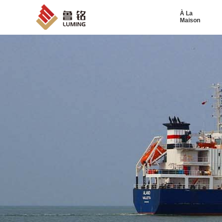
À La
Maison