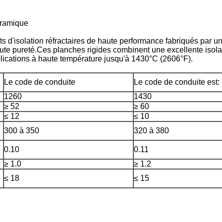
éramique
 d'isolation réfractaires de haute performance fabriqués par un 
haute pureté.Ces planches rigides combinent une excellente isol
plications à haute température jusqu'à 1430°C (2606°F).
Le code de conduite
Le code de conduite est:
1260
1430
≥ 52
≥ 60
≤ 12
≤ 10
300 à 350
320 à 380
0.10
0.11
≥ 1.0
≥ 1.2
≤ 18
≤ 15