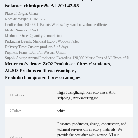
isolantes chimiques% AL2O3 42-55
Place of Origin: China
Nom de marque: LUMING
Certification: ISO9001, Patents,Work safety standardization certificate
Model Number: XW-1
Minimum Order Quantity: 5 metric tons
Packaging Details: Standard Export Wooden Pallet
Delivery Time: Custom products 5-45 days
Payment Terms: L/C, T/T, Western Union,
Supply Ability: Annual Production Exceeding 120,000 Metric Tons of All Types of Refractory Materials Including Castables, Preforms, and Bric
Mettre en évidence:
ZrO2 Produits en fibres céramiques
,
AL2O3 Produits en fibres céramiques
,
Produits chimiques en fibres céramiques
High Strength.high Refractoriness, Anti-
1Features:
stripping , Anti-scouring,etc
2Color:
white
Research, production, design, construction, and
technical services of refractory materials. We
provide the best after sales service. All our
3Service: