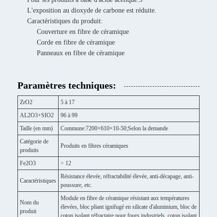
L'exposition au dioxyde de carbone est réduite.
Caractéristiques du produit:
Couverture en fibre de céramique
Corde en fibre de céramique
Panneaux en fibre de céramique
Paramètres techniques:
ZrO2
5 à 17
AL2O3+SIO2
96 à 99
Taille (en mm)
Commune:7200×610×10-50;Selon la demande
Catégorie de
Produits en fibres céramiques
produits
Fe2O3
> 12
Résistance élevée, réfractabilité élevée, anti-décapage, anti-
Caractéristiques
poussure, etc.
Module en fibre de céramique résistant aux températures
Nom du
élevées, bloc pliant ignifugé en silicate d'aluminium, bloc de
produit
coton isolant réfractaire pour fours industriels, coton isolant