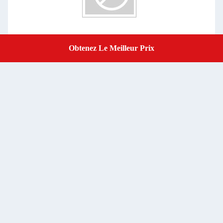
Obtenez Le Meilleur Prix
Get A Quote
e
Rétroviseur de cuisinière de cuisinière de cuisinière de
cuisinière de cuisinière de cuisinière de cuisinière de cuisinière
de cuisinière de cuisinière de cuisinière de cuisinière de
cuisinière de cuisinière de cuisinière de cuisinière
Obtenez le meilleur prix
- Je ne sais pas.