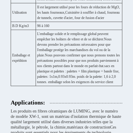
Il est largement utilisé pour les fours de réduction de MgO,
Utilisation
les hauts fourneaux,Cuisinière à souffler à chaud, fourneau
de tunnels, cuvette d'acier, four de fusion d'acier
B.D Kg/m3
96 à 160
L'emballage solide et le remplissage global peuvent
empêcher les boîtiers de vibrer et de se déchirer.Nous
devons prendre les précautions nécessaires pour que
l'emballage protège les marchandises du vol ou de la
Emballage et
pluie.Nous pouvons confirmer que nous prenons toutes les
expédition
précautions possibles pour que nos produits parviennent à
nos clients partout dans le monde en parfait état.sacs en
plastique et palettes : palettes + film plastique + bande fixe,
palettes: 1x1m,0.93x0.93m. poids de la palette: 1,6 à 2,0
tonnes. emballage selon les exigences du service client
Applications:
Les produits en fibres céramiques de LUMING, avec le numéro
de modèle XW-1, sont un matériau d'isolation thermique de haute
qualité largement utilisé dans diverses industries telles que la
métallurgie, le pétrole, la chimie,matériaux de constructionCes
produits sont essentiels pour les équipements de technologie