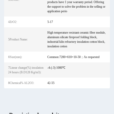
products have 1 year warranty period. Offering
the support to solve the problem in the selling or
application perio
4ZrO2:
5-17
High temperature resistant ceramic fiber module,
aluminum silicate fireproof folding block,
5Product Name:
industrial kiln refractory insulation cotton block,
insulation cotton
6Size(mm):
Common:7200×610×10-50；As requested
7Linear change(%) insulation
-4-(-3) 1000℃
24 hours (B.D128 Kg/m3):
8Chemical% AL2O3:
42-55