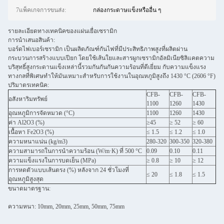
7แพ็คเกจการขนส่ง:
กล่องกระดาษแข็งหรืออื่น ๆ
รายละเอียดทางเทคนิคของแผ่นเยื่อเซรามิก
การนําเสนอสินค้า:
บอร์ดไฟเบอร์เซรามิก เป็นผลิตภัณฑ์กันไฟที่มีประสิทธิภาพสูงที่ผลิตผ่าน
กระบวนการสร้างแบบเปียก โดยใช้เส้นใยและสารผูกเซรามิกอัลมิเนียซิลิแคตความ
บริสุทธิ์สูงกระดานแข็งเหล่านี้รวมกันกันกันความร้อนที่ดีเยี่ยม กับความแข็งแรง
ทางกลที่พิเศษทําให้มันเหมาะสําหรับการใช้งานในอุณหภูมิสูงถึง 1430 °C (2606 °F)
ปริมาตรเทคนิค:
CFB-
CFB-
CFB-
อสังหาริมทรัพย์
1100
1260
1430
อุณหภูมิการจัดหมวด (°C)
1100
1260
1430
ค่า Al2O3 (%)
≥45
≥ 52
≥ 60
เนื้อหา Fe2O3 (%)
≤ 1.5
≤ 1.2
≤ 1.0
ความหนาแน่น (kg/m3)
280-320
300-350
320-380
ความสามารถในการนําความร้อน (W/m·K) ที่ 500 °C
0.09
0.10
0.11
ความแข็งแรงในการบดเย็น (MPa)
≥ 0.8
≥ 10
≥ 12
การหดตัวแบบเส้นตรง (%) หลังจาก 24 ชั่วโมงที่
≤ 20
≤ 1.8
≤ 1.5
อุณหภูมิสูงสุด
ขนาดมาตรฐาน:
ความหนา: 10mm, 20mm, 25mm, 50mm, 75mm