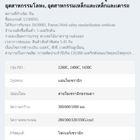
อุตสาหกรรมโลหะ, อุตสาหกรรมเหล็กและเหล็กและเตารถ
สถานที่กำเนิด: จีน
ชื่อแบรนด์: LUMING
ได้รับการรับรอง: ISO9001, Patents,Work safety standardization certificate
จำนวนสั่งซื้อขั้นต่ำ: 5 เมตริกตัน
รายละเอียดการบรรจุ: พาเลทไม้มาตราฐานส่งออก
เวลาการส่งมอบ: สินค้าสั่งทำพิเศษ 5-45 วัน
เงื่อนไขการชำระเงิน: แอล/C, ที/ที, เวสเทิร์นยูเนี่ยน,
สามารถในการผลิต: การผลิตประจำปีเกิน 120,000 เมตริกตันของวัสดุทนไฟทุกประเภทรวมถึง castables, preforms และ BRIC
1รุ่น NO.:
1260C, 1400C, 1430C
2รูปทรง:
แผ่นใยเซรามิก
3อ่อนโยน:
สายใยเซรามิกธรรมดา
4ความกว้าง:
300/600/1000 มม.
5ความหนาแน่น:
280/300/320/350G/cm3
6วัสดุแท้:
ไฟเบอร์เซรามิก