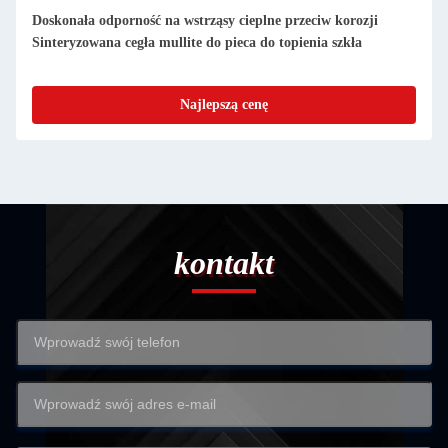
Wysokiej wytrzymałości sillimanitowa izolacyjna cegła
wiązanej z mullitem dla odporności na wstrząsy cieplne
Najlepszą cenę
kontakt