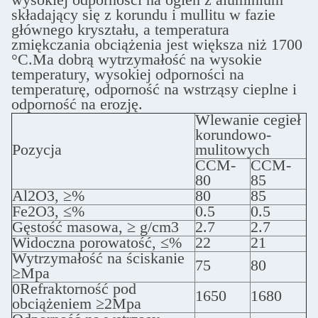
składający się z korundu i mullitu w fazie
głównego kryształu, a temperatura
zmiękczania obciążenia jest większa niż 1700
°C.Ma dobrą wytrzymałość na wysokie
temperatury, wysokiej odporności na
temperaturę, odporność na wstrząsy cieplne i
odporność na erozję.
Wlewanie cegieł
korundowo-
Pozycja
mulitowych
CCM-
CCM-
80
85
Al2O3, ≥%
80
85
Fe2O3, ≤%
0.5
0.5
Gęstość masowa, ≥ g/cm3
2.7
2.7
Widoczna porowatość, ≤%
22
21
Wytrzymałość na ściskanie
75
80
≥Mpa
0Refraktorność pod
1650
1680
obciążeniem ≥2Mpa