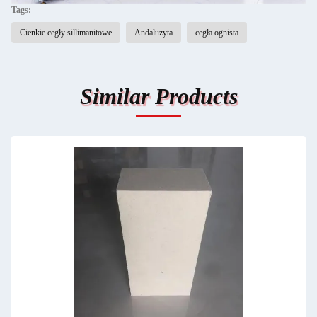
Tags:
Cienkie cegły sillimanitowe
Andaluzyta
cegła ognista
Similar Products