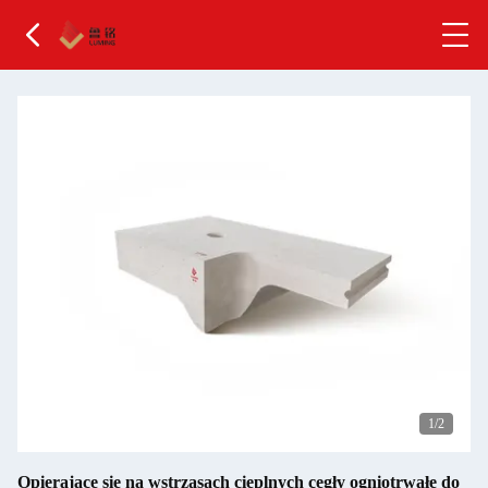
2
/2
Opierające się na wstrząsach cieplnych cegły ogniotrwałe do