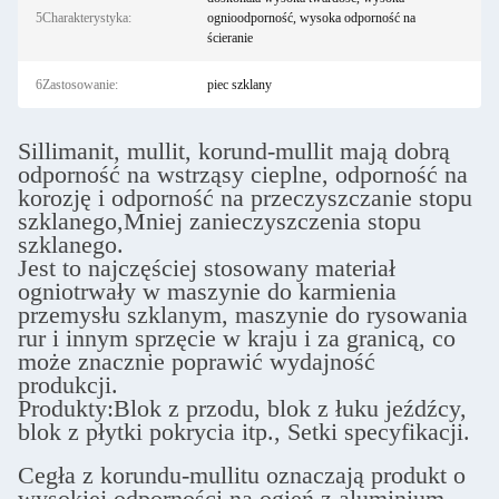
5Charakterystyka:
ognioodporność, wysoka odporność na
ścieranie
6Zastosowanie:
piec szklany
Sillimanit, mullit, korund-mullit mają dobrą
odporność na wstrząsy cieplne, odporność na
korozję i odporność na przeczyszczanie stopu
szklanego,Mniej zanieczyszczenia stopu
szklanego.
Jest to najczęściej stosowany materiał
ogniotrwały w maszynie do karmienia
przemysłu szklanym, maszynie do rysowania
rur i innym sprzęcie w kraju i za granicą, co
może znacznie poprawić wydajność
produkcji.
Produkty:Blok z przodu, blok z łuku jeźdźcy,
blok z płytki pokrycia itp., Setki specyfikacji.
Cegła z korundu-mullitu oznaczają produkt o
wysokiej odporności na ogień z aluminium