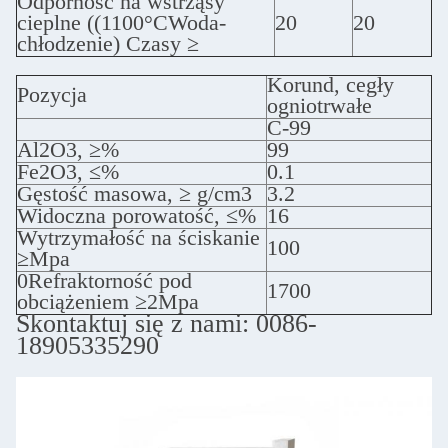
Odporność na wstrząsy
cieplne ((1100°CWoda-
20
20
chłodzenie) Czasy ≥
Korund, cegły
Pozycja
ogniotrwałe
C-99
Al2O3, ≥%
99
Fe2O3, ≤%
0.1
Gęstość masowa, ≥ g/cm3
3.2
Widoczna porowatość, ≤%
16
Wytrzymałość na ściskanie
100
≥Mpa
0Refraktorność pod
1700
obciążeniem ≥2Mpa
Skontaktuj się z nami: 0086-
18905335290