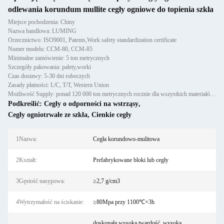
odlewania korundum mullite cegły ogniowe do topienia szkła
Miejsce pochodzenia: Chiny
Nazwa handlowa: LUMING
Orzecznictwo: ISO9001, Patents,Work safety standardization certificate
Numer modelu: CCM-80, CCM-85
Minimalne zamówienie: 5 ton metrycznych
Szczegóły pakowania: palety,worki
Czas dostawy: 5-30 dni roboczych
Zasady płatności: L/C, T/T, Western Union
Możliwość Supply: ponad 120 000 ton metrycznych rocznie dla wszystkich materiałów ogniotrwałych: odlewów, prefabrykató
Podkreślić:
Cegły o odporności na wstrząsy
,
Cegły ogniotrwałe ze szkła
,
Cienkie cegły
1Nazwa:
Cegła korundowo-mulitowa
2Kształt:
Prefabrykowane bloki lub cegły
3Gęstość nasypowa:
≥2,7 g/cm3
4Wytrzymałość na ściskanie:
≥80Mpa przy 1100℃×3h
doskonała wysoka twardość, wysoka